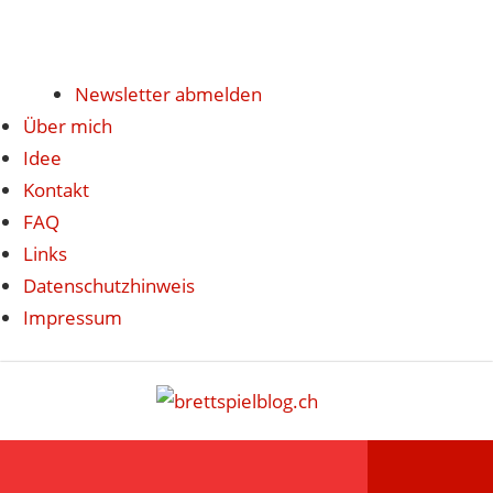
Newsletter abmelden
Über mich
Idee
Kontakt
FAQ
Links
Datenschutzhinweis
Impressum
Zum
brettspi
Inhalt
Hier
springen
erfährst
du