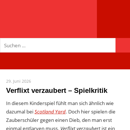
spielend
mehr!
Suchen
Suc
nach:
29. Juni 2026
Paddy
Verflixt verzaubert – Spielkritik
In diesem Kinderspiel fühlt man sich ähnlich wie
dazumal bei
Scotland Yard
. Doch hier spielen die
Zauberschüler gegen einen Dieb, den man erst
einmal entlarven muss.
Verflixt verzaubert
ist ein