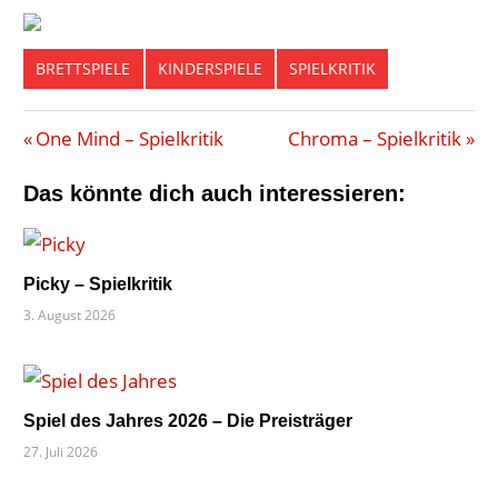
BRETTSPIELE
KINDERSPIELE
SPIELKRITIK
DEDUKTIONSSPIEL
Beitragsnavigation
Vorheriger
Nächster
One Mind – Spielkritik
Chroma – Spielkritik
DIEB
Beitrag:
Beitrag:
GAME
Das könnte dich auch interessieren:
FACTORY
KINDERSPIEL
ZAUBERER
Picky – Spielkritik
3. August 2026
Spiel des Jahres 2026 – Die Preisträger
27. Juli 2026