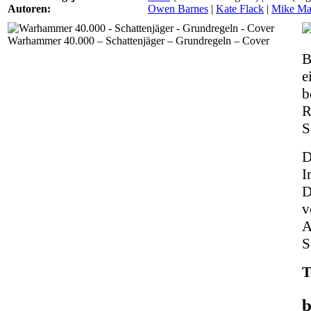
Autoren:
Owen Barnes
|
Kate Flack
|
Mike Ma
Warhammer 40.000 – Schattenjäger – Grundregeln – Cover
B
e
b
R
S
D
I
D
v
A
S
T
b