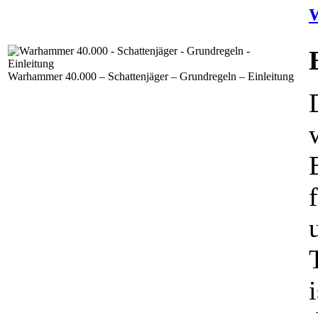
W
Warhammer 40.000 – Schattenjäger – Grundregeln – Einleitung