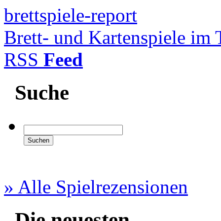
brettspiele-report
Brett- und Kartenspiele im 
RSS
Feed
Suche
» Alle Spielrezensionen
Die neuesten