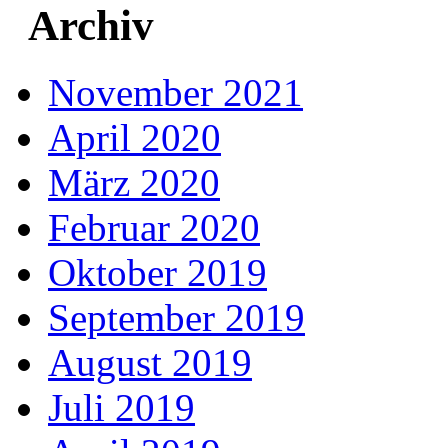
Archiv
November 2021
April 2020
März 2020
Februar 2020
Oktober 2019
September 2019
August 2019
Juli 2019