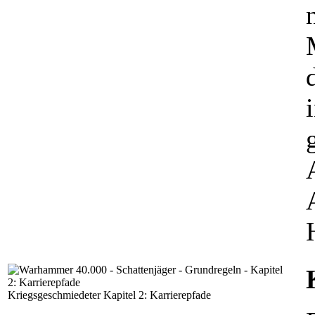
Kriegsgeschmiedeter Kapitel 2: Karrierepfade