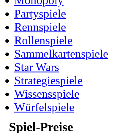
Monopoly
Partyspiele
Rennspiele
Rollenspiele
Sammelkartenspiele
Star Wars
Strategiespiele
Wissensspiele
Würfelspiele
Spiel-Preise