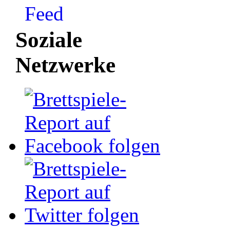
Soziale
Netzwerke