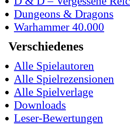
D & D – Vergessene Rei
Dungeons & Dragons
Warhammer 40.000
Verschiedenes
Alle Spielautoren
Alle Spielrezensionen
Alle Spielverlage
Downloads
Leser-Bewertungen