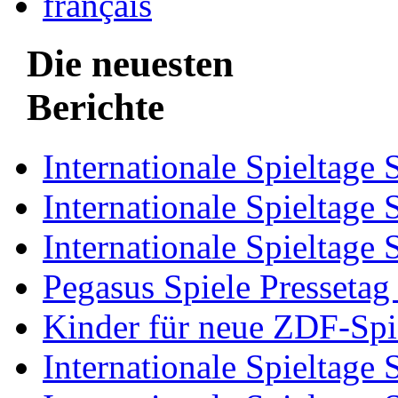
français
Die neuesten
Berichte
Internationale Spieltage
Internationale Spieltage
Internationale Spieltage
Pegasus Spiele Pressetag
Kinder für neue ZDF-Spi
Internationale Spieltage