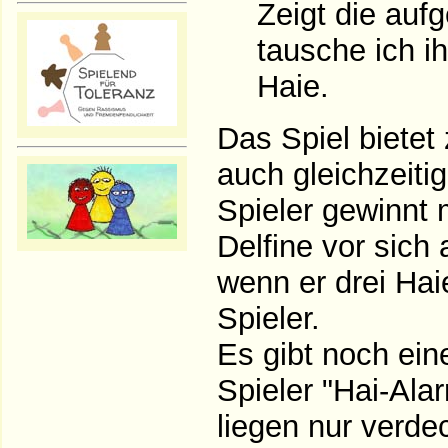
Zeigt die auf
tausche ich i
Haie.
Das Spiel biete
auch gleichzeiti
Spieler gewinnt m
Delfine vor sich
wenn er drei Hai
Spieler.
Es gibt noch ein
Spieler "Hai-Ala
liegen nur verde