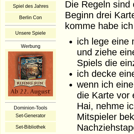
Die Regeln sind
Spiel des Jahres
Beginn drei Kart
Berlin Con
komme habe ich 
Unsere Spiele
ich lege eine
Werbung
und ziehe ein
Spiels die ein
ich decke ein
wenn ich einen
die Karte vor 
Hai, nehme ic
Dominion-Tools
Mitspieler b
Set-Generator
Nachziehstape
Set-Bibliothek