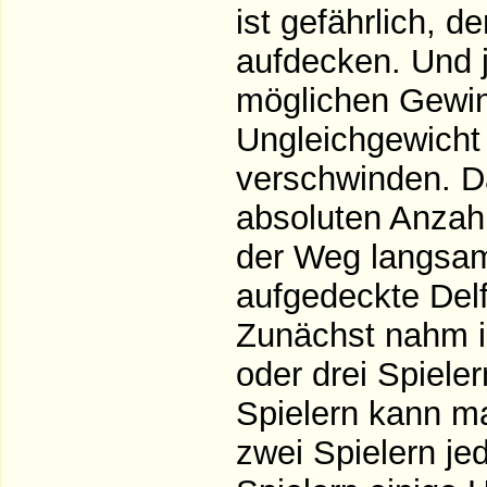
ist gefährlich, 
aufdecken. Und 
möglichen Gewin
Ungleichgewicht 
verschwinden. Da
absoluten Anzahl
der Weg langsam,
aufgedeckte Delf
Zunächst nahm i
oder drei Spieler
Spielern kann m
zwei Spielern je