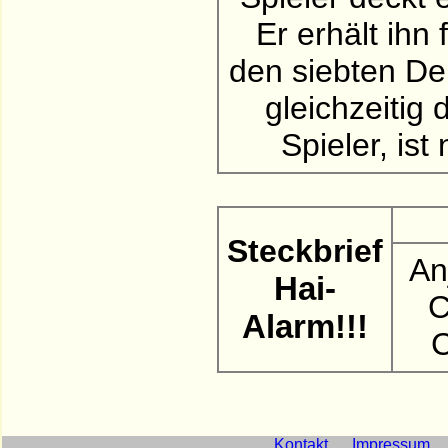
Er erhält ihn
den siebten De
gleichzeitig 
Spieler, is
Steckbrief
An
Hai-
C
Alarm!!!
C
Kontakt
Impressum