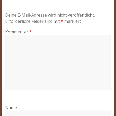
Deine E-Mail-Adresse wird nicht veröffentlicht.
Erforderliche Felder sind mit
*
markiert
Kommentar
*
Name