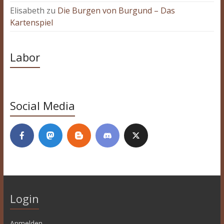
Elisabeth
zu
Die Burgen von Burgund – Das
Kartenspiel
Labor
Social Media
Login
Anmelden