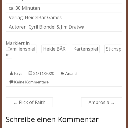
ca. 30 Minuten
Verlag: HeidelBär Games
Autoren: Cyril Blondel & Jim Dratwa
Markiert in:
Familienspiel
HeidelBÄR
Kartenspiel
Stichsp
iel
Krys
21/11/2020
Anansi
Keine Kommentare
←
Flick of Faith
Ambrosia
→
Schreibe einen Kommentar