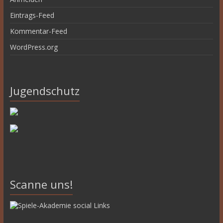
Eintrags-Feed
Kommentar-Feed
WordPress.org
Jugendschutz
Scanne uns!