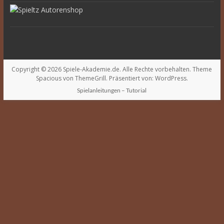
Copyright © 2026
Spiele-Akademie.de
. Alle Rechte vorbehalten. Theme
Spacious
von ThemeGrill. Präsentiert von:
WordPress
.
Spielanleitungen – Tutorial