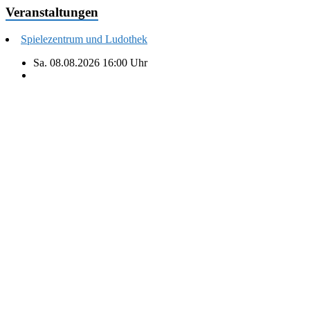
Veranstaltungen
Spielezentrum und Ludothek
Sa. 08.08.2026 16:00 Uhr
Saturday Game Night
Sa. 08.08.2026 19:00 Uhr
Darmstadt
Spielezentrum und Ludothek
Di. 11.08.2026 16:00 Uhr
Spieleabend Spielezentrum
Di. 11.08.2026 19:00 Uhr
Darmstadt
Bessunger Spielefreunde
Mi. 12.08.2026 18:00 Uhr