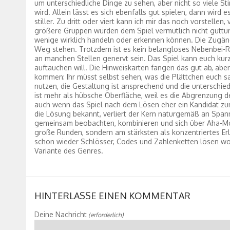
um unterschiedliche Dinge zu sehen, aber nicht so viele St
wird. Allein lässt es sich ebenfalls gut spielen, dann wird 
stiller. Zu dritt oder viert kann ich mir das noch vorstelle
größere Gruppen würden dem Spiel vermutlich nicht guttu
wenige wirklich handeln oder erkennen können. Die Zugängli
Weg stehen. Trotzdem ist es kein belangloses Nebenbei-Rä
an manchen Stellen genervt sein. Das Spiel kann euch kurz
auftauchen will. Die Hinweiskarten fangen das gut ab, aber
kommen: Ihr müsst selbst sehen, was die Plättchen euch sa
nutzen, die Gestaltung ist ansprechend und die unterschied
ist mehr als hübsche Oberfläche, weil es die Abgrenzung de
auch wenn das Spiel nach dem Lösen eher ein Kandidat zu
die Lösung bekannt, verliert der Kern naturgemäß an Spannu
gemeinsam beobachten, kombinieren und sich über Aha-Momen
große Runden, sondern am stärksten als konzentriertes Erl
schon wieder Schlösser, Codes und Zahlenketten lösen wol
Variante des Genres.
HINTERLASSE EINEN KOMMENTAR
Deine Nachricht
(erforderlich)