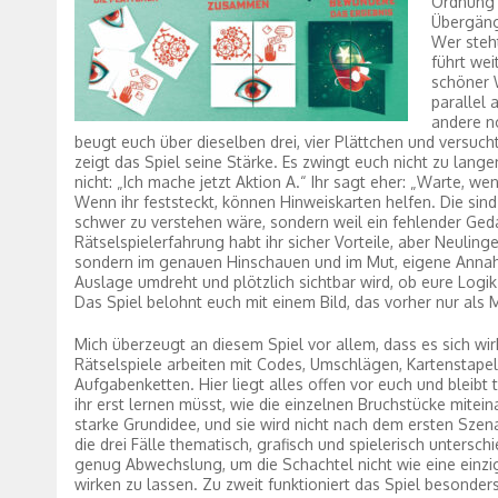
Ordnung 
Übergänge
Wer steh
führt wei
schöner 
parallel 
andere n
beugt euch über dieselben drei, vier Plättchen und versuc
zeigt das Spiel seine Stärke. Es zwingt euch nicht zu la
nicht: „Ich mache jetzt Aktion A.“ Ihr sagt eher: „Warte, we
Wenn ihr feststeckt, können Hinweiskarten helfen. Die sind
schwer zu verstehen wäre, sondern weil ein fehlender Ged
Rätselspielerfahrung habt ihr sicher Vorteile, aber Neulin
sondern im genauen Hinschauen und im Mut, eigene Anna
Auslage umdreht und plötzlich sichtbar wird, ob eure Logik t
Das Spiel belohnt euch mit einem Bild, das vorher nur als M
Mich überzeugt an diesem Spiel vor allem, dass es sich wirk
Rätselspiele arbeiten mit Codes, Umschlägen, Kartenstapel
Aufgabenketten. Hier liegt alles offen vor euch und bleibt 
ihr erst lernen müsst, wie die einzelnen Bruchstücke mitein
starke Grundidee, und sie wird nicht nach dem ersten Szen
die drei Fälle thematisch, grafisch und spielerisch untersch
genug Abwechslung, um die Schachtel nicht wie eine ein
wirken zu lassen. Zu zweit funktioniert das Spiel besonder