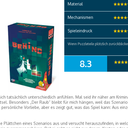
Material
Mechanismen
Spieleindruck
Wenn Puzzleteile plötzlich zurückblick
8.3
SUMMARY
ich tatsächlich unterschiedlich anfühlen. Mal seid ihr näher am Krimina
ätsel. Besonders „Der Raub“ bleibt für mich hängen, weil das Szenari
 persönliche Vorliebe, aber es zeigt gut, was das Spiel kann: Aus ein
die Plättchen eines Szenarios aus und versucht herauszufinden, in wel