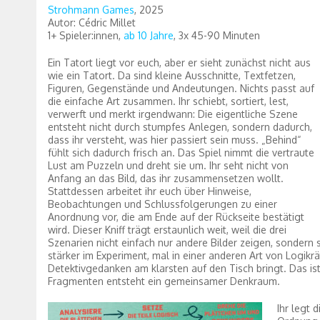
Strohmann Games
, 2025
Autor: Cédric Millet
1+ Spieler:innen,
ab 10 Jahre
, 3x 45-90 Minuten
Ein Tatort liegt vor euch, aber er sieht zunächst nicht aus
wie ein Tatort. Da sind kleine Ausschnitte, Textfetzen,
Figuren, Gegenstände und Andeutungen. Nichts passt auf
die einfache Art zusammen. Ihr schiebt, sortiert, lest,
verwerft und merkt irgendwann: Die eigentliche Szene
entsteht nicht durch stumpfes Anlegen, sondern dadurch,
dass ihr versteht, was hier passiert sein muss. „Behind“
fühlt sich dadurch frisch an. Das Spiel nimmt die vertraute
Lust am Puzzeln und dreht sie um. Ihr seht nicht von
Anfang an das Bild, das ihr zusammensetzen wollt.
Stattdessen arbeitet ihr euch über Hinweise,
Beobachtungen und Schlussfolgerungen zu einer
Anordnung vor, die am Ende auf der Rückseite bestätigt
wird. Dieser Kniff trägt erstaunlich weit, weil die drei
Szenarien nicht einfach nur andere Bilder zeigen, sondern s
stärker im Experiment, mal in einer anderen Art von Logikr
Detektivgedanken am klarsten auf den Tisch bringt. Das ist
Fragmenten entsteht ein gemeinsamer Denkraum.
Ihr legt 