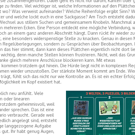
sie zusammengehören. Dabei geht es nicht nur darum, Kanten oder g
 zu finden. Viel wichtiger ist, welche Informationen auf den Plättche
t wo? Was verweist aufeinander? Welche Reihenfolge ergibt Sinn? W
ter und welche lockt euch in eine Sackgasse? Am Tisch entsteht dadu
Wechsel aus stillem Suchen und gemeinsamem Knobeln. Manchmal arb
an mehreren Ecken. Eine Person entdeckt eine mögliche Verbindung, 
och an einem ganz anderen Abschnitt hängt. Dann rückt ihr wieder 
ht, eine besonders widerspenstige Stelle zu knacken. Genau in diese
ngen Regelüberlegungen, sondern zu Gesprächen über Beobachtungen. I
nn das hier stimmt, dann kann dieses Plättchen eigentlich nicht dort li
 wichtig, denn manche Stellen können frustrieren. Nicht, weil das Gru
anke gleich mehrere Anschlüsse blockieren kann. Mit etwas
ge kommen trotzdem gut hinein. Die Hürde liegt nicht in komplexen Re
hmen wieder umzustoßen. Der stärkste Moment kommt am Ende. Wenn
rägt, fühlt sich das nicht nur wie Kontrolle an. Es ist ein echter Erf
öglichkeit im Kopf existiert hat.
lich neu anfühlt. Viele
n oder linearen
trotzdem geheimnisvoll, weil
ander sprechen. Das ist eine
ario verbraucht. Gerade weil
iedlich angelegt sind, entsteht
zige langgezogene Aufgabe
s gut. Ihr habt genug Augen,