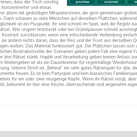
immen, dass der Tisch unruhig
es konzentrierter und etwas
n, vor allem mit geduldigen Mitspieler:innen, die gern gemeinsam grübel
n. Dann schauen zu viele Menschen auf dieselben Plättchen, während
chkeit ist ein Pluspunkt. Ihr seid schnell im Spiel, weil die Regeln k
tsel. Wer ungern feststeckt oder bei Grübelpausen schnell aussteigt
 frustriert zurücklassen, wenn eine entscheidende Verbindung einfach
 sie ändern nichts daran, dass der Reiz und der Frust aus derselben Q
gen wollen. Das Material funktioniert gut. Die Plättchen lassen sic
lichen Illustrationsstile der Szenarien geben jedem Fall eine eigene F
r drei Rätsel stärkt. Haptik und Verarbeitung geben keinen Anlass zu
m Weitergeben ist als ein Dauerbrenner für regelmäßige Wiederholun
ng. Unterm Strich ist „Behind“ ein sehr gutes Rätselspiel für alle, di
te freuen. Es ist kein Partyspiel und kein klassisches Familienspie
ebnis für ein oder zwei neugierige Köpfe. Wenn ihr Rätsel mögt, aber
lt, bekommt ihr hier eine frische, überraschende und angenehm eige