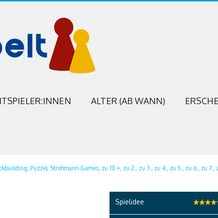
ITSPIELER:INNEN
ALTER (AB WANN)
ERSCHE
ckbuilding,
Puzzel,
Strohmann Games,
zu 10.+,
zu 2.,
zu 3.,
zu 4.,
zu 5.,
zu 6.,
zu 7.,
Spielidee