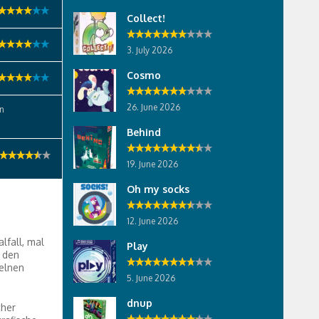
Collect!
3. July 2026
Cosmo
26. June 2026
en
Behind
19. June 2026
Oh my socks
12. June 2026
lfall, mal
Play
o den
zelnen
5. June 2026
dnup
cher