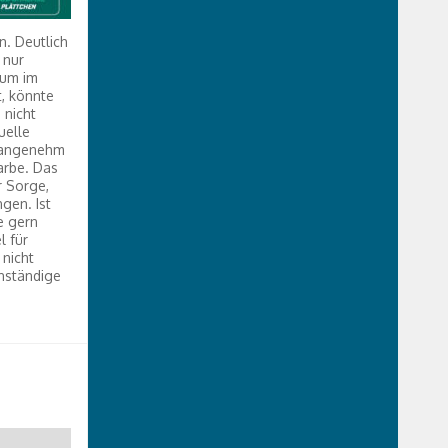
n. Deutlich
 nur
aum im
, könnte
 nicht
uelle
h angenehm
arbe. Das
r Sorge,
gen. Ist
e gern
l für
 nicht
nständige