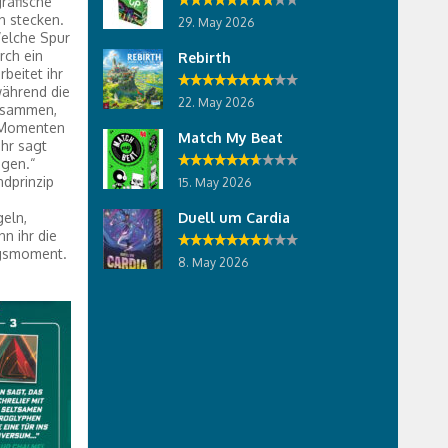
rafische
n stecken.
29. May 2026
elche Spur
rch ein
Rebirth
eitet ihr
während die
22. May 2026
zusammen,
n Momenten
Match My Beat
hr sagt
egen.“
ndprinzip
15. May 2026
geln,
Duell um Cardia
 ihr die
olgsmoment.
8. May 2026