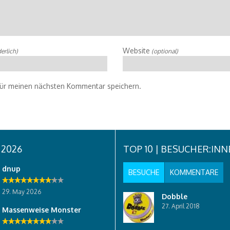
Website
erlich)
(optional)
für meinen nächsten Kommentar speichern.
 2026
TOP 10 | BESUCHER:IN
dnup
BESUCHE
KOMMENTARE
29. May 2026
Dobble
27. April 2018
Massenweise Monster