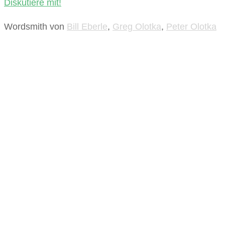
Diskutiere mit!
Wordsmith
von
Bill Eberle
,
Greg Olotka
,
Peter Olotka