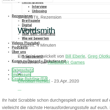
Hintergründe
Interview
Unboxing
Rezensionen
SPIELSTIL Rezension
Brettspiele
Digital
Wordsmith
Zubehör
Über dem Tellerrand
Wie wir bewerten
Videos (Youtube)
Lesezeit: 4 Minuten
Podcasts
Über uns
Ein Spiel entwickelt von
Bill Eberle
,
Greg Olotk
Transparenz
Komm zu Discord – Diskutiere mit
erschienen bei
HeidelBÄR Games
Datenschutz
Impressum
Cookie-Richtlinie (EU)
Christian Renkel
- 23.Apr..2020
Ihr habt Scrabble schon durchgespielt und erkennt auf
vielleicht die nächste Herausforderungsstufe auf euc