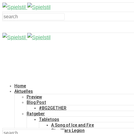
Home
Aktuelles
Preview
Blog Post
#BG2GETHER
Ratgeber
Tabletops
A Song of Ice and Fire
Star Wars Legion