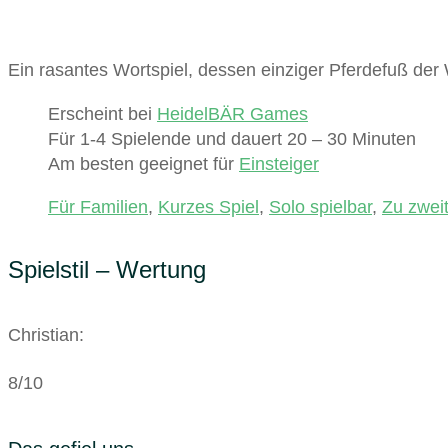
Ein rasantes Wortspiel, dessen einziger Pferdefuß der
Erscheint bei
HeidelBÄR Games
Für 1-4 Spielende und dauert 20 – 30 Minuten
Am besten geeignet für
Einsteiger
Für Familien
,
Kurzes Spiel
,
Solo spielbar
,
Zu zweit
Spielstil – Wertung
Christian:
8/10