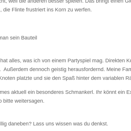
cht, weil die anderen besser spielen. Das bringt einen G
ie Flinte frustriert ins Korn zu werfen.
man sein Bauteil
s hat alles, was ich von einem Partyspiel mag. Direkte
t. Außerdem dennoch geistig herausfordernd. Meine Famil
 Knoten platzte und sie den Spaß hinter dem variablen Rä
es aktuell ein besonderes Schmankerl. Ihr könnt ein 
 bitte weitersagen.
völlig daneben? Lass uns wissen was du denkst.