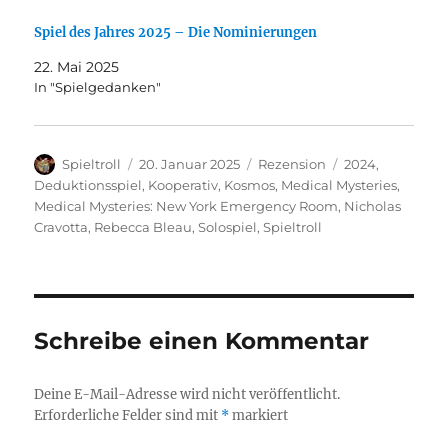
Spiel des Jahres 2025 – Die Nominierungen
22. Mai 2025
In "Spielgedanken"
Autor
Veröffentlicht
Kategorien
Schlagwörter
Spieltroll
20. Januar 2025
Rezension
2024
,
am
Deduktionsspiel
,
Kooperativ
,
Kosmos
,
Medical Mysteries
,
Medical Mysteries: New York Emergency Room
,
Nicholas
Cravotta
,
Rebecca Bleau
,
Solospiel
,
Spieltroll
Schreibe einen Kommentar
Deine E-Mail-Adresse wird nicht veröffentlicht.
Erforderliche Felder sind mit
*
markiert