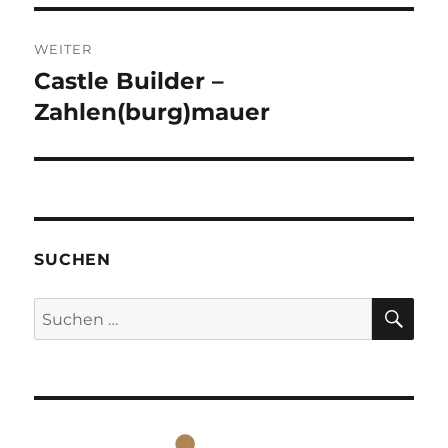
WEITER
Castle Builder –
Nächster
Beitrag:
Zahlen(burg)mauer
SUCHEN
SU
Suchen
nach: