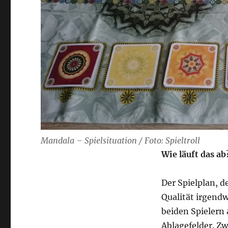
Mandala – Spielsituation / Foto: Spieltroll
Wie läuft das ab
Der Spielplan, d
Qualität irgend
beiden Spielern 
Ablagefelder. Z