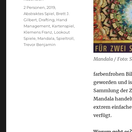
Schlagwörter
2 Personen
,
2019
,
Abstraktes Spiel
,
Brett J.
Gilbert
,
Drafting
,
Hand
Management
,
Kartenspiel
,
Klemens Franz
,
Lookout
Spiele
,
Mandala
,
Spieltroll
,
Trevor Benjamin
Mandala / Foto: S
farbenfrohen Bil
geworden und is
Sammlung der Zw
Mandala handelt 
extrem einfache
verfügt.
Worum geht es?