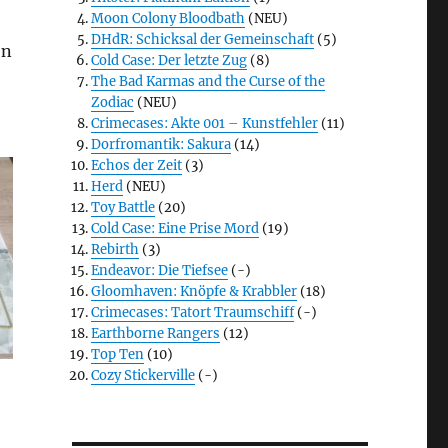
Moon Colony Bloodbath
(NEU)
DHdR: Schicksal der Gemeinschaft
(5)
en
Cold Case: Der letzte Zug
(8)
The Bad Karmas and the Curse of the
Zodiac
(NEU)
Crimecases: Akte 001 – Kunstfehler
(11)
Dorfromantik: Sakura
(14)
Echos der Zeit
(3)
Herd
(NEU)
Toy Battle
(20)
Cold Case: Eine Prise Mord
(19)
Rebirth
(3)
Endeavor: Die Tiefsee
(-)
Gloomhaven: Knöpfe & Krabbler
(18)
Crimecases: Tatort Traumschiff
(-)
Earthborne Rangers
(12)
Top Ten
(10)
Cozy Stickerville
(-)