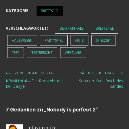
KATEGORIE:
BRETTSPIEL
VERSCHLAGWORTET:
BERTRAM KAES
BRETTSPIEL
HALBWISSEN
PARTYSPIEL
QUIZ
SPIELZEIT
TEST
TESTBERICHT
WERTUNG
VORHERIGER BEITRAG
NÄCHSTER BEITRAG
Beitragsnavigation
KRIMI total – Die Rückkehr des
Suna no Kuni: Reich des
Dr. Danger
Sandes
7 Gedanken zu „
Nobody is perfect 2
“
playermichi