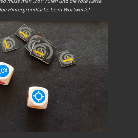
lso muss man „rot“ rufen und die rote Karte
gelbe Hintergrundfarbe beim Wortwürfel