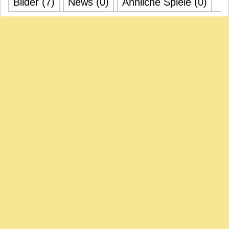
Bilder (7)
News (0)
Ähnliche Spiele (0)
interview vom 15.01.2009
SPIEL 2008 - Interview mit Anja Wrede zu Hai Alarm!!!
Video zum herunterladen:
hier