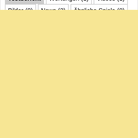
Bilder (9)
News (2)
Ähnliche Spiele (0)
Video regelerklaerung vom 08.02.2012
Video: Die Spiel - Essen 2011: Twiga Trick (Edition
Siebenschläfer)