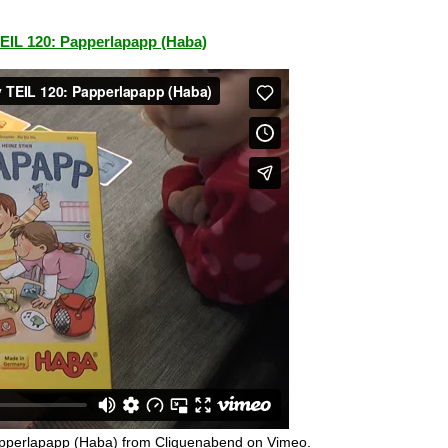
TEIL 120: Papperlapapp (Haba)
apperlapapp (Haba)
from
Cliquenabend
on
Vimeo
.