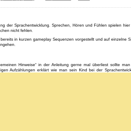
ng der Sprachentwicklung. Sprechen, Hören und Fühlen spielen hier
chen nicht fehlen.
 bereits in kurzen gameplay Sequenzen vorgestellt und auf einzelne S
eingehen.
emeinen Hinweise“ in der Anleitung gerne mal überliest sollte man
gen Aufzählungen erklärt wie man sein Kind bei der Sprachentwic
auch gleich in die einzelnen Spiele einsteigen.
i warm mit den einzelnen Spielelementen, denn einzelne Tiere werde
t. Spielerisch und kommunikativ lernt man hier schon etwas kennen
 durch Würfelwurf wird bestimmt was die Spieler aus dem Säckchen z
r in der jeweiligen Farbe herauszuziehen. Abhängig vom Alter un
zum Spielen genutzt.