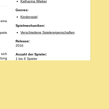
Katharina Wieker
Genres:
Kinderspiel
 eine
Spielmechaniken:
Verschiedene Spielereigenschaften
piele
Release:
2016
 sich
Anzahl der Spieler:
klung
1 bis 6 Spieler
Spielzeit:
10-15 Minuten
n aus
.
Altersfreigabe:
Frei ab 3 Jahre
Durchschnittswertung:
iehen
9
10
1
/
bei
Bewertungen
d der