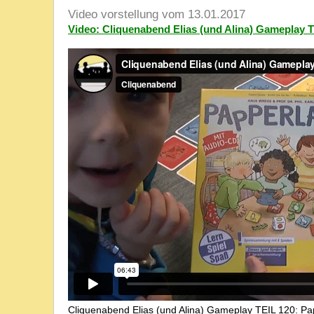
Video vorstellung vom 13.01.2017
Video: Cliquenabend Elias (und Alina) Gameplay 
Cliquenabend Elias (und Alina) Gameplay TEIL 120: P