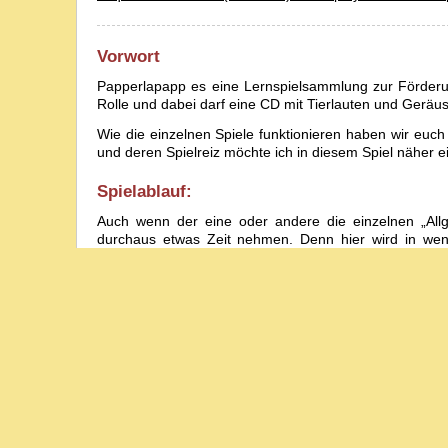
Vorwort
Papperlapapp es eine Lernspielsammlung zur Förderu
Rolle und dabei darf eine CD mit Tierlauten und Geräus
Wie die einzelnen Spiele funktionieren haben wir euch
und deren Spielreiz möchte ich in diesem Spiel näher 
Spielablauf:
Auch wenn der eine oder andere die einzelnen „Allg
durchaus etwas Zeit nehmen. Denn hier wird in weni
unterstützt. Mit diesem kleinen Wissen sollte man dann 
Spiel 1: Erzähl, was Du schon alles weißt
In diesem kooperativen Zuordnungsspiel wird man quas
dem Säckchen gezogen und passenden Karten zugeordne
Spiel 2: Welches Tier versteckt sich hier?
Nicht alle aber einige Tierplättchen liegen aus und
müssen. Natürlich muss gefühlt werden, um ein Tie
Erfahrung der Kinder werden mehr oder weniger Tiere 