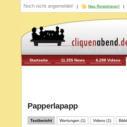
Noch nicht angemeldet!
|
Neu Registrieren!
Startseite
11.355 News
6.298 Videos
Papperlapapp
Testbericht
Wertungen (1)
Videos (1)
Bilde