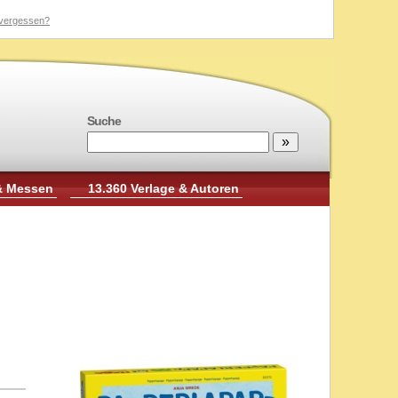
vergessen?
Suche
& Messen
13.360 Verlage & Autoren