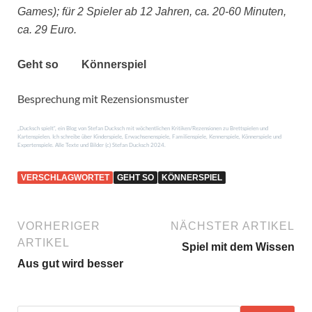
Games); für 2 Spieler ab 12 Jahren, ca. 20-60 Minuten,
ca. 29 Euro.
Geht so
Könnerspiel
Besprechung mit Rezensionsmuster
„Ducksch spielt“, ein Blog von Stefan Ducksch mit wöchentlichen Kritiken/Rezensionen zu Brettspielen und
Kartenspielen. Ich schreibe über Kinderspiele, Erwachsenenspiele, Familienspiele, Kennerspiele, Könnerspiele und
Expertenspiele. Alle Texte und Bilder (c) Stefan Ducksch 2024.
VERSCHLAGWORTET
GEHT SO
KÖNNERSPIEL
VORHERIGER
NÄCHSTER ARTIKEL
ARTIKEL
Spiel mit dem Wissen
Aus gut wird besser