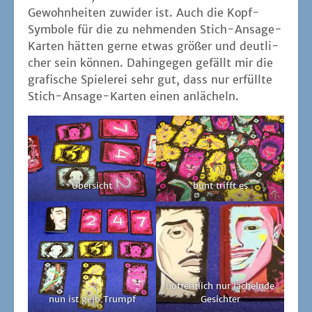
hof­fent­lich nur lächeln­de
nun ist gelb Trumpf
Gesichter
Anan­si
| Cyril Blon­del und Jim Drat­wa | 25 bis
30 Minu­ten | 3 bis 5 Per­so­nen | Hei­del­
BÄR Games
Coyote
von Spartaco Albertarelli
– erschienen bei
HeidelBÄR
Games