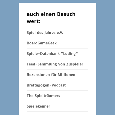
Rezensionen für Millionen
Brettagogen-Podcast
The Spielträumers
Spielekenner
Spielbar
Spielfreu(n)de
gamesweplay.de
Krimimaster
Spiel doch mal!
Insert Moin
Fux & Bär