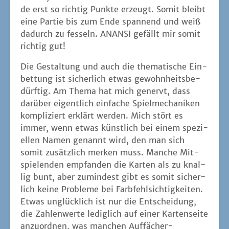
somit zusätz­lich mer­ken muss. Man­che Mit­
spie­len­den emp­fan­den die Kar­ten als zu knal­
lig bunt, aber zumin­dest gibt es somit sicher­
lich kei­ne Pro­ble­me bei Farb­fehl­sich­tig­kei­ten.
Etwas unglück­lich ist nur die Ent­schei­dung,
die Zah­len­wer­te ledig­lich auf einer Kar­ten­sei­te
anzu­ord­nen, was man­chen Auf­fä­cher-
Gewohn­hei­ten zuwi­der ist. Auch die Kopf-
Sym­bo­le für die zu neh­men­den Stich-Ansa­ge-
Kar­ten hät­ten ger­ne etwas grö­ßer und deut­li­
cher sein kön­nen. Dahin­ge­gen gefällt mir die
gra­fi­sche Spie­le­rei sehr gut, dass nur erfüll­te
Stich-Ansa­ge-Kar­ten einen anlächeln.
Über­sicht
bunt trifft es