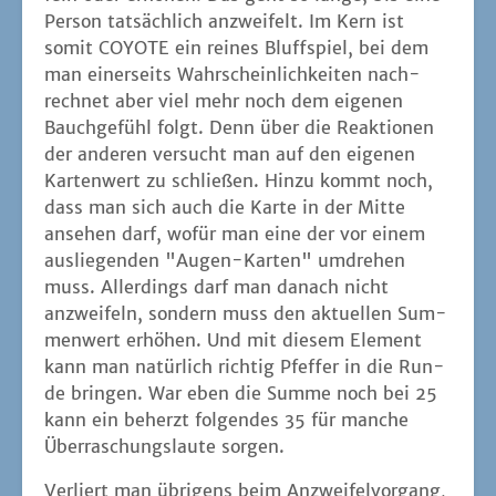
anzwei­feln, son­dern muss den aktu­el­len Sum­
men­wert erhö­hen. Und mit die­sem Ele­ment
kann man natür­lich rich­tig Pfef­fer in die Run­
de brin­gen. War eben die Sum­me noch bei 25
kann ein beherzt fol­gen­des 35 für man­che
Über­ra­schungs­lau­te sorgen.
Ver­liert man übri­gens beim Anzwei­fel­vor­gang,
dann muss man eine von anfäng­lich drei
Augen-Kar­ten abwer­fen. Als Beloh­nung darf
man dahin­ge­gen eine benutz­te Augen­kar­te
wie­der auf die sehen­de Sei­te umdre­hen. Das
Gan­ze macht man so lan­ge, bis alle bis auf
eine Per­son aus­ge­schie­den sind – womit wir
doch wie­der ent­fernt beim gewähl­ten The­ma
sind (Last Man Stan­ding lässt grüßen).
Das ist übri­gens auch schon eine Schwä­che
des Spiels. Denn es ist natür­lich nur leid­lich
inter­es­sant, ande­ren beim Zuen­de-Spie­len