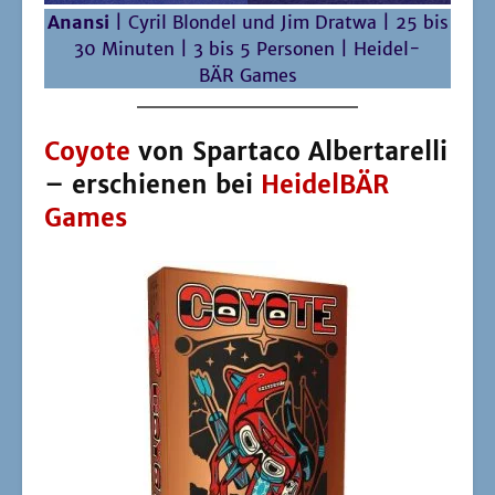
Foto: Hei­del­BÄR Games
COYOTE ist eben­falls ein älte­res Spiel in neu­
em Gewand – und die­ses ist wirk­lich kom­plett
anders geschnei­dert. Denn bis­her kann­te ich
COYOTE als POW-WOW in dem man sich ach-
so-lus­tig Stirn­bän­der auf dem Kopf zog und
dar­an eine Kar­te befes­tig­te – alles ein­ge­klei­
det in eine Art India­ner-The­ma­tik die bes­ten­