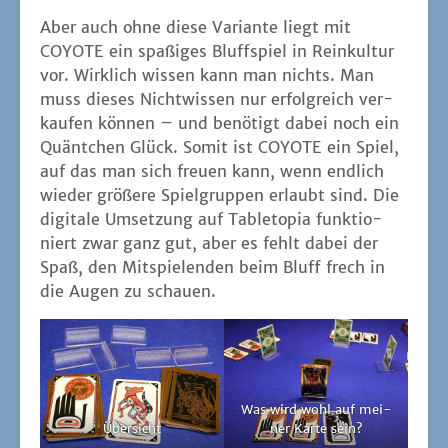
die Augen zu schauen.
Was wird wohl auf mei­
Über­sicht
ner Kar­te sein?
Inklu­si­ve ein paar Überraschungen
Coyo­te
| Spart­a­co Alber­tar­el­li | 15 bis 30
Minu­ten | 3 bis 6 Per­so­nen | Hei­del­BÄR Games