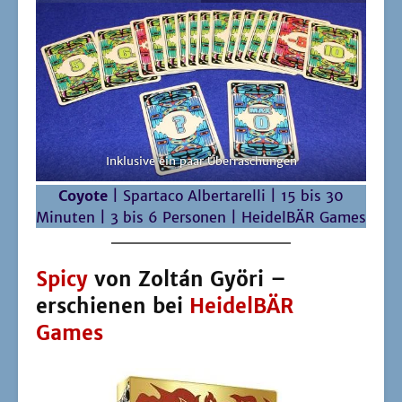
Spicy
von Zoltán Györi –
erschienen bei
HeidelBÄR
Games
Foto: Hei­del­BÄR Games