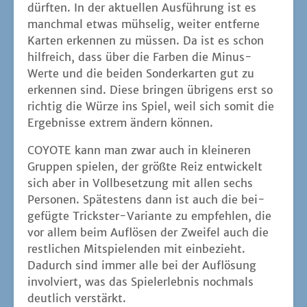
Per­so­nen. Spä­tes­tens dann ist auch die bei­
gefüg­te Tricks­ter-Vari­an­te zu emp­feh­len, die
vor allem beim Auf­lö­sen der Zwei­fel auch die
rest­li­chen Mit­spie­len­den mit ein­be­zieht.
Dadurch sind immer alle bei der Auf­lö­sung
invol­viert, was das Spiel­erleb­nis noch­mals
deut­lich verstärkt.
Aber auch ohne die­se Vari­an­te liegt mit
COYOTE ein spa­ßi­ges Bluff­spiel in Rein­kul­tur
vor. Wirk­lich wis­sen kann man nichts. Man
muss die­ses Nicht­wis­sen nur erfolg­reich ver­
kau­fen kön­nen – und benö­tigt dabei noch ein
Quänt­chen Glück. Somit ist COYOTE ein Spiel,
auf das man sich freu­en kann, wenn end­lich
wie­der grö­ße­re Spiel­grup­pen erlaubt sind. Die
digi­ta­le Umset­zung auf Table­to­pia funk­tio­
niert zwar ganz gut, aber es fehlt dabei der
Spaß, den Mit­spie­len­den beim Bluff frech in