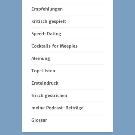
Ersteindruck
frisch gestrichen
meine Podcast-Beiträge
Glossar
auch einen Besuch
wert:
Spiel des Jahres e.V.
BoardGameGeek
Spiele-Datenbank "Luding"
Feed-Sammlung von Zuspieler