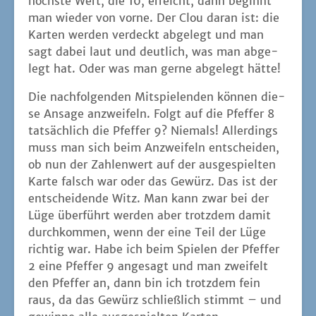
ent­schei­den­de Witz. Man kann zwar bei der
Lüge über­führt wer­den aber trotz­dem damit
durch­kom­men, wenn der eine Teil der Lüge
rich­tig war. Habe ich beim Spie­len der Pfef­fer
2 eine Pfef­fer 9 ange­sagt und man zwei­felt
den Pfef­fer an, dann bin ich trotz­dem fein
raus, da das Gewürz schließ­lich stimmt – und
gewin­ne alle aus­ge­spiel­ten Karten.
So wursch­telt man sich durch und ver­sucht
dabei so vie­le Kar­ten wie mög­lich zu gewin­
nen, bis die End­kar­te im Nach­zieh­sta­pel auf­
taucht. Zwi­schen­durch kann man dabei auch
pas­sen, um neue Kar­ten nach­zu­zie­hen und die
eige­nen Optio­nen aufzubessern.
Mit SPICY habe ich so mei­ne Pro­ble­me. Mir ist
das alles zu viel Rate­rei und außer­dem muss
man in mei­nen Augen viel zu oft lügen. Dann
besteht viel­leicht eine glück­li­che 50:50 Chan­