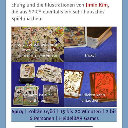
Vari­an­te ist auch
ein Rücken kann
enthalten
entzücken
Spi­cy
| Zol­tán Gyö­ri | 15 bis 20 Minu­ten | 2 bis
6 Per­so­nen | Hei­del­BÄR Games
Hin­weis:
für die Bespre­chung wur­den teil­wei­
se vom Ver­lag Rezen­si­ons­exem­pla­re zur Ver­
fü­gung gestellt
Bluff
Brettspiel
Cyril Blondel
Dayo Baiyegunhi
Emmanuel Mdlalose
Familienspiel
HeidelBÄR Games
Jim Dratwa
Jimin Kim
Kartenspiel
Spartaco Albertarelli