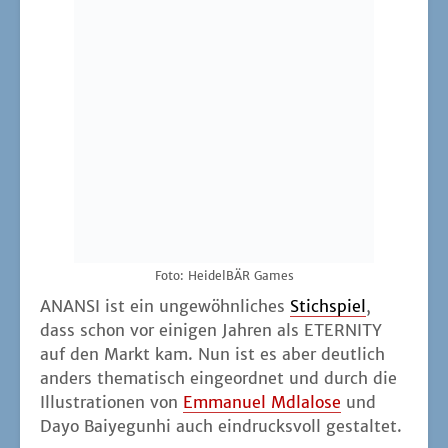
ANANSI ist ein unge­wöhn­li­ches
Stich­spiel
,
dass schon vor eini­gen Jah­ren als ETERNITY
auf den Markt kam. Nun ist es aber deut­lich
anders the­ma­tisch ein­ge­ord­net und durch die
Illus­tra­tio­nen von
Emma­nu­el Mdla­lo­se
und
Dayo Bai­ye­gunhi auch ein­drucks­voll gestaltet.
In gewis­ser Wei­se ähnelt ANANSI bspw.
WIZARD
, da man Punk­te erzielt, wenn man
exakt so vie­le Sti­che ein­sam­melt, wie man
vor­her ange­kün­digt hat. Wobei die­ses "vor­
her" aller­dings nicht vor dem eigent­li­chen
Run­den­be­ginn erfolgt, son­dern erst nach und
nach beim Aus­spie­len der Kar­ten. Man kann
sich näm­lich der Bedien­pflicht beim Stich ent­
sa­gen und dafür lie­ber Stich-Ansa­ge-Kar­ten
neh­men. Als Neben­ef­fekt kann dadurch sogar
noch die aktu­el­le Trumpf-Far­be ver­än­dert