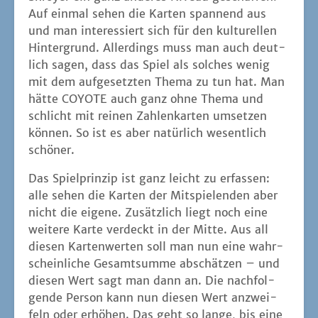
nicht die eige­ne. Zusätz­lich liegt noch eine
wei­te­re Kar­te ver­deckt in der Mit­te. Aus all
die­sen Kar­ten­wer­ten soll man nun eine wahr­
schein­li­che Gesamt­sum­me abschät­zen – und
die­sen Wert sagt man dann an. Die nach­fol­
gen­de Per­son kann nun die­sen Wert anzwei­
feln oder erhö­hen. Das geht so lan­ge, bis eine
Per­son tat­säch­lich anzwei­felt. Im Kern ist
somit COYOTE ein rei­nes Bluff­spiel, bei dem
man einer­seits Wahr­schein­lich­kei­ten nach­
rech­net aber viel mehr noch dem eige­nen
Bauch­ge­fühl folgt. Denn über die Reak­tio­nen
der ande­ren ver­sucht man auf den eige­nen
Kar­ten­wert zu schlie­ßen. Hin­zu kommt noch,
dass man sich auch die Kar­te in der Mit­te
anse­hen darf, wofür man eine der vor einem
aus­lie­gen­den "Augen-Kar­ten" umdre­hen
muss. Aller­dings darf man danach nicht