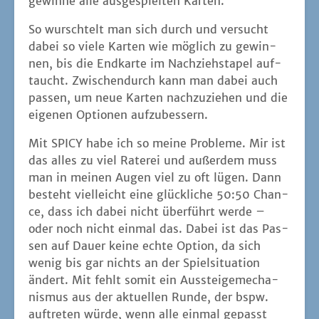
ce, dass ich dabei nicht über­führt wer­de –
oder noch nicht ein­mal das. Dabei ist das Pas­
sen auf Dau­er kei­ne ech­te Opti­on, da sich
wenig bis gar nichts an der Spiel­si­tua­ti­on
ändert. Mit fehlt somit ein Aus­stei­ge­me­cha­
nis­mus aus der aktu­el­len Run­de, der bspw.
auf­tre­ten wür­de, wenn alle ein­mal gepasst
haben. So ist mir das Gan­ze etwas zu ein­di­
men­sio­nal und der Witz ist zu schnell ermü­
dend. Viel­leicht liegt die­ses Gefühl aber auch
dar­in, dass ich recht zeit­gleich LUNATIC ken­
nen gelernt habe, dass ein sehr ähn­li­ches
Spiel­prin­zip hat, bei dem aber etwas tak­ti­
scher agiert wer­den kann. Denn eine sol­che
Ebe­ne fehlt mir bei SPICY. Es kommt ledig­lich
dar­auf an, wel­che Kar­te ich zur wel­chen Zeit
auf der Hand habe. Mit ein wenig Glück passt
das, mit noch mehr Glück wer­de ich nicht beim