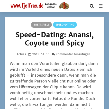
BRETTSPIELE
SPEED-DATING
Speed-Dating: Anansi,
Coyote und Spicy
Tobias
2021-02-16
Kommentar hinzufügen
Wenn man den Vor­ur­tei­len glau­ben darf, dann
wird im Vor­feld eines neu­en Dates ziem­lich
geblufft – ins­be­son­de­re dann, wenn man die
zu tref­fen­de Per­son viel­leicht nur online oder
vom Hören­sa­gen der Cli­que kennt. Da wird
vor­ab hef­tig umschmei­chelt und es machen
wohl eher vor­teil­haf­te Fotos die Run­de. Doch
wehe, die Erwar­tun­gen wer­den dann nicht