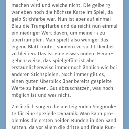
einen guten Über­blick über bereits gespiel­te
Wer­te zu haben. Gut abzu­schät­zen, was noch
mög­lich ist und was nicht.
Zusätz­lich sor­gen die anstei­gen­den Sieg­punk­
te für eine spe­zi­el­le Dyna­mik. Man kann pro­
blem­los die ers­ten bei­den Run­den in den Sand
set­zen, da vor allem die drit­te und fina­le Run­
de erst so rich­tig Punk­te erzeugt. Somit bleibt
eine Par­tie bis zum Ende span­nend und weiß
dadurch zu fes­seln. ANANSI gefällt mir somit
rich­tig gut!
Die Gestal­tung und auch die the­ma­ti­sche Ein­
bet­tung ist sicher­lich etwas gewohn­heits­be­
dürf­tig. Am The­ma hat mich genervt, dass
dar­über eigent­lich ein­fa­che Spiel­me­cha­ni­ken
kom­pli­ziert erklärt wer­den. Mich stört es
immer, wenn etwas künst­lich bei einem spe­zi­
el­len Namen genannt wird, den man sich