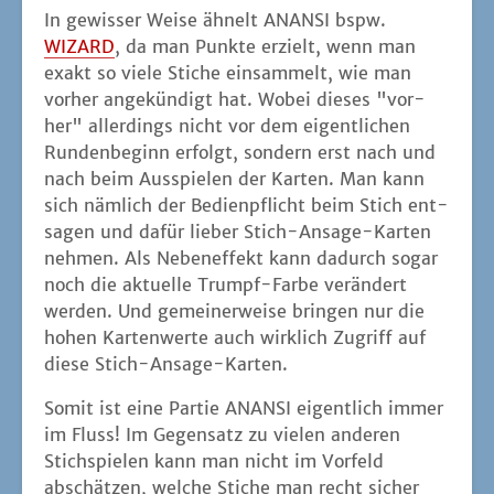
wer­den. Und gemei­ner­wei­se brin­gen nur die
hohen Kar­ten­wer­te auch wirk­lich Zugriff auf
die­se Stich-Ansage-Karten.
Somit ist eine Par­tie ANANSI eigent­lich immer
im Fluss! Im Gegen­satz zu vie­len ande­ren
Stich­spie­len kann man nicht im Vor­feld
abschät­zen, wel­che Sti­che man recht sicher
machen wird und wel­che nicht. Die gel­be 13
war eben noch die höchs­te Kar­te im Spiel, da
gelb Stich­far­be war. Nun ist aber auf ein­mal
Blau die Trumpf­far­be und da reicht nun ein­mal
ein nied­ri­ger Wert davon, um mei­ne 13 zu
über­trump­fen. Man spielt also weni­ger das
eige­ne Blatt run­ter, son­dern ver­sucht fle­xi­bel
zu blei­ben. Das ist eine etwas ande­re Her­an­
ge­hens­wei­se, das Spiel­ge­fühl ist aber
erstaun­li­cher­wei­se immer noch ähn­lich wie bei
ande­ren Stich­spie­len. Noch immer gilt es,