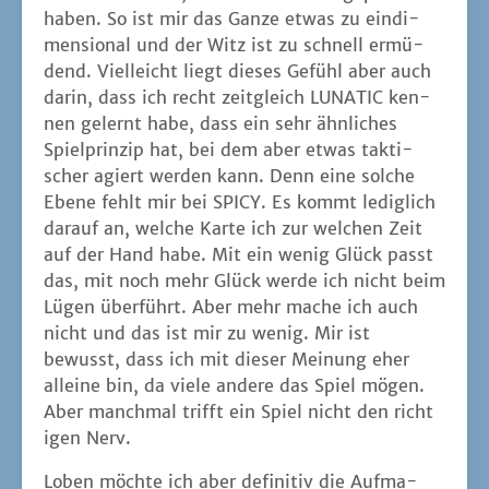
Lügen über­führt. Aber mehr mache ich auch
nicht und das ist mir zu wenig. Mir ist
bewusst, dass ich mit die­ser Mei­nung eher
allei­ne bin, da vie­le ande­re das Spiel mögen.
Aber manch­mal trifft ein Spiel nicht den rich­t
i­gen Nerv.
Loben möch­te ich aber defi­ni­tiv die Auf­ma­
chung und die Illus­tra­tio­nen von
Jimin Kim
,
die aus SPICY eben­falls ein sehr hüb­sches
Spiel machen.
so chao­tisch sieht es in
unse­rer Küche auch
immer mal wie­der aus
tri­cky!