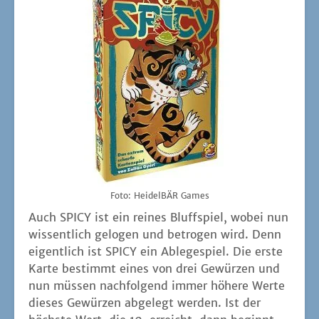
Auch SPICY ist ein rei­nes Bluff­spiel, wobei nun
wis­sent­lich gelo­gen und betro­gen wird. Denn
eigent­lich ist SPICY ein Able­ge­spiel. Die ers­te
Kar­te bestimmt eines von drei Gewür­zen und
nun müs­sen nach­fol­gend immer höhe­re Wer­te
die­ses Gewür­zen abge­legt wer­den. Ist der
höchs­te Wert, die 10, erreicht, dann beginnt
man wie­der von vor­ne. Der Clou dar­an ist: die
Kar­ten wer­den ver­deckt abge­legt und man
sagt dabei laut und deut­lich, was man abge­
legt hat. Oder was man ger­ne abge­legt hätte!
Die nach­fol­gen­den Mit­spie­len­den kön­nen die­
se Ansa­ge anzwei­feln. Folgt auf die Pfef­fer 8
tat­säch­lich die Pfef­fer 9? Nie­mals! Aller­dings
muss man sich beim Anzwei­feln ent­schei­den,
ob nun der Zah­len­wert auf der aus­ge­spiel­ten
Kar­te falsch war oder das Gewürz. Das ist der