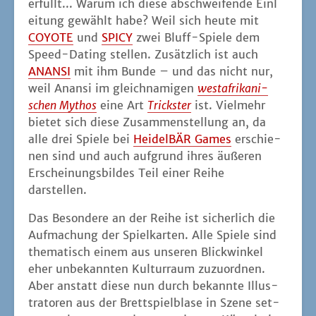
erfüllt... War­um ich die­se abschwei­fen­de Ein­l
ei­tung gewählt habe? Weil sich heu­te mit
COYOTE
und
SPICY
zwei Bluff-Spie­le dem
Speed-Dating stel­len. Zusätz­lich ist auch
ANANSI
mit ihm Bun­de – und das nicht nur,
weil Anan­si im gleich­na­mi­gen
west­afri­ka­ni­
schen Mythos
eine Art
Tricks­ter
ist. Viel­mehr
bie­tet sich die­se Zusam­men­stel­lung an, da
alle drei Spie­le bei
Hei­del­BÄR Games
erschie­
nen sind und auch auf­grund ihres äuße­ren
Erschei­nungs­bil­des Teil einer Rei­he
darstellen.
Das Beson­de­re an der Rei­he ist sicher­lich die
Auf­ma­chung der Spiel­kar­ten. Alle Spie­le sind
the­ma­tisch einem aus unse­ren Blick­win­kel
eher unbe­kann­ten Kul­tur­raum zuzu­ord­nen.
Aber anstatt die­se nun durch bekann­te Illus­
tra­to­ren aus der Brett­spiel­b­la­se in Sze­ne set­