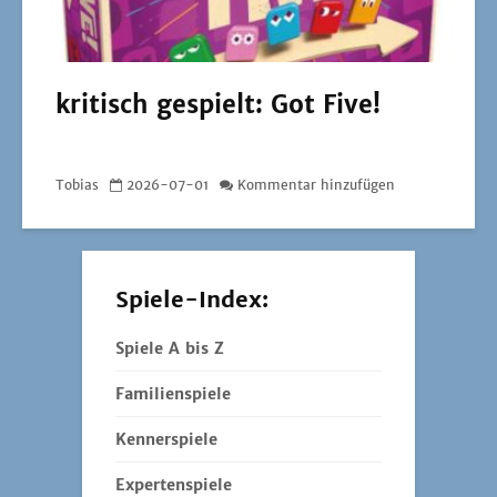
Spiele A bis Z
Familienspiele
Kennerspiele
Expertenspiele
Empfehlungen
kritisch gespielt
Speed-Dating
Cocktails for Meeples
Meinung
Top-Listen