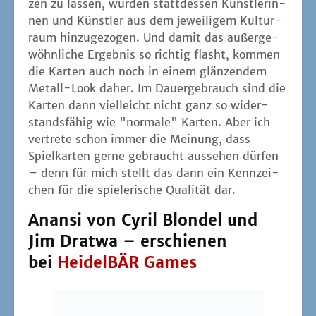
zen zu las­sen, wur­den statt­des­sen Künst­le­rin­
nen und Künst­ler aus dem jewei­li­gem Kul­tur­
raum hin­zu­ge­zo­gen. Und damit das außer­ge­
wöhn­li­che Ergeb­nis so rich­tig flasht, kom­men
die Kar­ten auch noch in einem glän­zen­dem
Metall-Look daher. Im Dau­er­ge­brauch sind die
Kar­ten dann viel­leicht nicht ganz so wider­
stands­fä­hig wie "nor­ma­le" Kar­ten. Aber ich
ver­tre­te schon immer die Mei­nung, dass
Spiel­kar­ten ger­ne gebraucht aus­se­hen dür­fen
– denn für mich stellt das dann ein Kenn­zei­
chen für die spie­le­ri­sche Qua­li­tät dar.
Anansi von Cyril Blondel und
Jim Dratwa – erschienen
bei
HeidelBÄR Games
Foto: Hei­del­BÄR Games