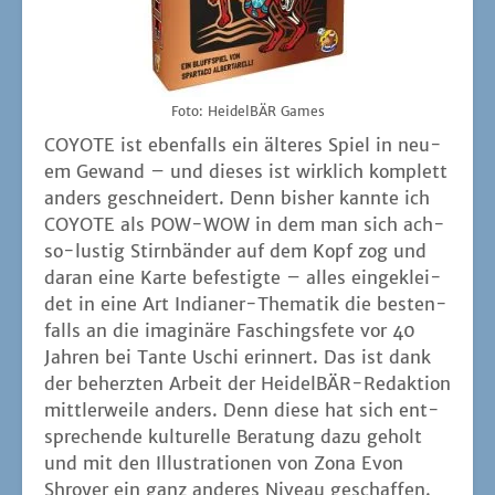
falls an die ima­gi­nä­re Faschings­fe­te vor 40
Jah­ren bei Tan­te Uschi erin­nert. Das ist dank
der beherz­ten Arbeit der Hei­del­BÄR-Redak­ti­on
mitt­ler­wei­le anders. Denn die­se hat sich ent­
spre­chen­de kul­tu­rel­le Bera­tung dazu geholt
und mit den Illus­tra­tio­nen von Zona Evon
Shroy­er ein ganz ande­res Niveau geschaf­fen.
Auf ein­mal sehen die Kar­ten span­nend aus
und man inter­es­siert sich für den kul­tu­rel­len
Hin­ter­grund. Aller­dings muss man auch deut­
lich sagen, dass das Spiel als sol­ches wenig
mit dem auf­ge­setz­ten The­ma zu tun hat. Man
hät­te COYOTE auch ganz ohne The­ma und
schlicht mit rei­nen Zah­lenkar­ten umset­zen
kön­nen. So ist es aber natür­lich wesent­lich
schöner.
Das Spiel­prin­zip ist ganz leicht zu erfas­sen:
alle sehen die Kar­ten der Mit­spie­len­den aber