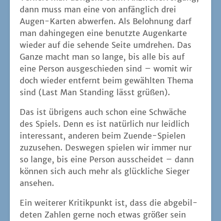
zuzu­se­hen. Des­we­gen spie­len wir immer nur
so lan­ge, bis eine Per­son aus­schei­det – dann
kön­nen sich auch mehr als glück­li­che Sie­ger
ansehen.
Ein wei­te­rer Kri­tik­punkt ist, dass die abge­bil­
de­ten Zah­len ger­ne noch etwas grö­ßer sein
dürf­ten. In der aktu­el­len Aus­füh­rung ist es
manch­mal etwas müh­se­lig, wei­ter ent­fer­ne
Kar­ten erken­nen zu müs­sen. Da ist es schon
hilf­reich, dass über die Far­ben die Minus-
Wer­te und die bei­den Son­der­kar­ten gut zu
erken­nen sind. Die­se brin­gen übri­gens erst so
rich­tig die Wür­ze ins Spiel, weil sich somit die
Ergeb­nis­se extrem ändern können.
COYOTE kann man zwar auch in klei­ne­ren
Grup­pen spie­len, der größ­te Reiz ent­wi­ckelt
sich aber in Voll­be­set­zung mit allen sechs