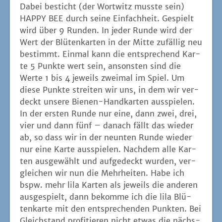
ab, so dass wir in der neun­ten Run­de wie­der
nur eine Kar­te aus­spie­len. Nach­dem alle Kar­
ten aus­ge­wählt und auf­ge­deckt wur­den, ver­
glei­chen wir nun die Mehr­hei­ten. Habe ich
bspw. mehr lila Kar­ten als jeweils die ande­ren
aus­ge­spielt, dann bekom­me ich die lila Blü­
ten­kar­te mit den ent­spre­chen­den Punk­ten. Bei
Gleich­stand pro­fi­tie­ren nicht etwas die nächs­
ten, wie wir es aus
VEGAS
ken­nen, son­dern
dann wird die Kar­te nicht ver­ge­ben. Um etwas
Ein­fluss vor­zu­täu­schen, wer­den die Bie­nen­
kar­ten aber nicht in jeder Run­de neu ver­teilt.
Statt­des­sen fin­det ein Draft statt, bei dem wir
die nicht aus­ge­wähl­ten Kar­ten nach rechts
wei­ter­ge­ben. Die aus­ge­spiel­ten Kar­ten kön­nen
wir dahin­ge­gen in der nächs­ten Run­den wie­
der nutzen.
Aller­dings fühlt sich die­ses
Draf­ting
will­kür­lich