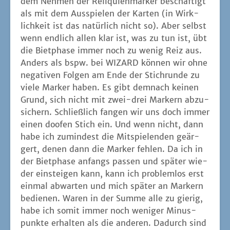
gert, denen dann die Mar­ker feh­len. Da ich in
der Biet­pha­se anfangs pas­sen und spä­ter wie­
der ein­stei­gen kann, kann ich pro­blem­los erst
ein­mal abwar­ten und mich spä­ter an Mar­kern
bedie­nen. Waren in der Sum­me alle zu gie­rig,
habe ich somit immer noch weni­ger Minus­
punk­te erhal­ten als die ande­ren. Dadurch sind
vor allem die Leu­te in Zug­zwang, die schon
Minus­punk­te ange­häuft haben und dann lie­
ber mit einem schlech­ten Blatt und weni­gen
Reli­qui­en trotz­dem spie­len, weil ein Crash
noch schlim­me­re Fol­gen hät­te. Immer­hin kann
ich in sol­chen Situa­tio­nen noch einen Durch­
marsch ver­su­chen, der aller­dings mit ver­hält­
nis­mä­ßig wenig Punk­ten belohnt wird.
Mich hat ST. PATRICK des­we­gen nicht über­
zeugt. So gut mir die Gestal­tung als alter ver­
kapp­ter Irland-Fan gefällt, so wenig übt das