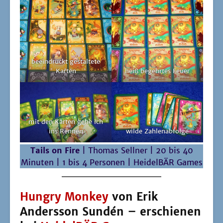
Tails on Fire
| Tho­mas Sell­ner | 20 bis 40
Minu­ten | 1 bis 4 Per­so­nen | Hei­del­BÄR Games
Hungry Monkey
von Erik
Andersson Sundén – erschienen
bei
HeidelBÄR Games