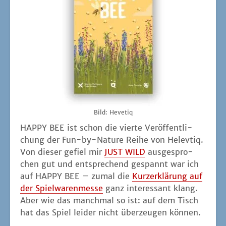
chung der Fun-by-Natu­re Rei­he von Helev­tiq.
Von die­ser gefiel mir
JUST WILD
aus­ge­spro­
chen gut und ent­spre­chend gespannt war ich
auf HAPPY BEE – zumal die
Kurz­erklä­rung auf
der Spiel­wa­ren­mes­se
ganz inter­es­sant klang.
Aber wie das manch­mal so ist: auf dem Tisch
hat das Spiel lei­der nicht über­zeu­gen können.
Dabei besticht (der Wort­witz muss­te sein)
HAPPY BEE durch sei­ne Ein­fach­heit. Gespielt
wird über 9 Run­den. In jeder Run­de wird der
Wert der Blü­ten­kar­ten in der Mit­te zufäl­lig neu
bestimmt. Ein­mal kann die ent­spre­chend Kar­
te 5 Punk­te wert sein, ansons­ten sind die
Wer­te 1 bis 4 jeweils zwei­mal im Spiel. Um
die­se Punk­te strei­ten wir uns, in dem wir ver­
deckt unse­re Bie­nen-Hand­kar­ten aus­spie­len.
In der ers­ten Run­de nur eine, dann zwei, drei,
vier und dann fünf – danach fällt das wie­der