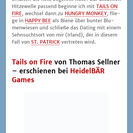
Hit­ze­wel­le pas­send begin­ne ich mit
TAILS ON
FIRE
, wech­sel dann zu
HUNGRY MONKEY
, flie­
ge in
HAPPY BEE
als Bie­ne über bun­ter Blu­
men­wie­sen und schlie­ße das Dating mit einem
Sehn­suchts­ort von mir (Irland), der in die­sem
Fall von
ST. PATRICK
ver­tre­ten wird.
Tails on Fire
von Thomas Sellner
– erschienen bei
HeidelBÄR
Games
Bild: Hei­del­BÄR Games
In heu­ti­gen Zei­ten soll­te man mit Feu­er
machen im Wald auf­pas­sen. Aber ganz ohne
Feu­er lebt es sich auch nicht gut, wes­we­gen
ich schon nach­voll­zie­hen kann, wes­we­gen