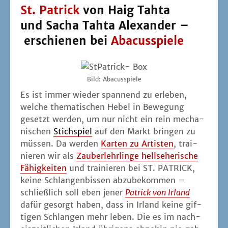
müs­sen. Da wer­den
Kar­ten zu Artis­ten
, trai­
nie­ren wir als
Zau­ber­lehr­lin­ge hell­se­he­ri­sche
Fähig­kei­ten
und trai­nie­ren bei ST. PATRICK,
kei­ne Schlan­gen­bis­sen abzu­be­kom­men –
schließ­lich soll eben jener
Patrick von Irland
dafür gesorgt haben, dass in Irland kei­ne gif­
ti­gen Schlan­gen mehr leben. Die es im nach­
eis­zeit­li­chen Irland übri­gens ohne­hin nie gab.
Zumin­dest ermög­licht das etwas auf­ge­setz­te
The­ma schö­ne Illus­tra­tio­nen von
Bas­tien Jez
und Yan Moussu.
ST. PATRICK ist ein klas­si­sches Stich­spiel. In
der Box sind vier Kar­ten­far­ben mit den
jewei­li­gen Wer­ten von 1 bis 9 vor­han­den. Die
schwar­zen Kar­ten zei­gen dabei Schlan­gen und
jeweils ein klei­nes Biss-Sym­bol in den Ecken.
Die­se Sym­bo­le fin­den wir auch auf der wei­ßen
und oran­ge­nen 7 – dort sind es dann aber