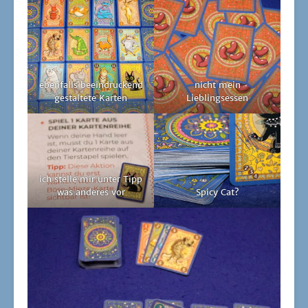
was ande­res vor
Spi­cy Cat?
Für was mache ich das?
Hun­gry Mon­key
| Erik Anders­son Sun­dén | 15
bis 30 Minu­ten | 2 bis 6 Per­so­nen | Hei­del­
BÄR Games
Happy Bee
von Maxime