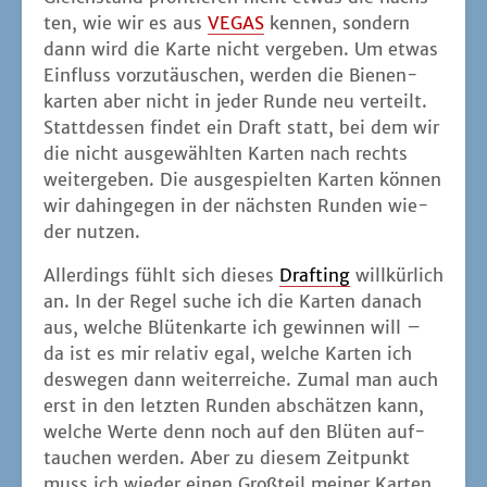
an. In der Regel suche ich die Kar­ten danach
aus, wel­che Blü­ten­kar­te ich gewin­nen will –
da ist es mir rela­tiv egal, wel­che Kar­ten ich
des­we­gen dann wei­ter­rei­che. Zumal man auch
erst in den letz­ten Run­den abschät­zen kann,
wel­che Wer­te denn noch auf den Blü­ten auf­
tau­chen wer­den. Aber zu die­sem Zeit­punkt
muss ich wie­der einen Groß­teil mei­ner Kar­ten
wei­ter­ge­ben, so dass auch hier kein wirk­lich
steu­ern­der Effekt auf­tritt. Noch will­kür­li­cher
fühlt sich aber die Punk­te­ver­ga­be an. Natür­
lich wirkt hier das ich-den­ke-dass-du-
denkst-Prin­zip, was bei mehr als drei Mit­
spie­len­den aller­dings etwas auf­ge­setzt wirkt.
Im End­ef­fekt erzeu­gen wir ein bun­tes Cha­os
und las­sen und über­ra­schen, was pas­siert.
Dabei füh­len sich die meis­ten nett unter­hal­ten
– aber nicht mit dem Gefühl, dass sie wirk­lich
etwas wis­sent­lich beein­flusst haben. Manch­