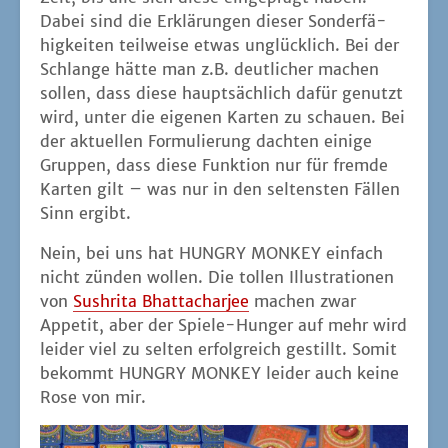
nicht zün­den wol­len. Die tol­len Illus­tra­tio­nen
von
Sushri­ta Bhat­tachar­jee
machen zwar
Appe­tit, aber der Spie­le-Hun­ger auf mehr wird
lei­der viel zu sel­ten erfolg­reich gestillt. Somit
bekommt HUNGRY MONKEY lei­der auch kei­ne
Rose von mir.
eben­falls beein­dru­ckend
nicht mein
gestal­te­te Karten
Lieblingsessen
ich stel­le mir unter Tipp