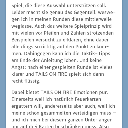
recht flüssig.
Dabei bie­tet TAILS ON FIRE Emo­tio­nen pur.
Einer­seits weil ich natür­lich Feu­er­kar­ten
ergat­tern will, ande­rer­seits aber auch, weil ich
mei­ne schon gesam­mel­ten ver­tei­di­gen muss –
und ich mich bei die­sem gan­zen Unter­fan­gen
nur auf drei Kar­ten beschrän­ken muss. Also
wird wild spe­ku­liert, was die ande­ren wohl so
machen wer­den. Erfah­rungs­ge­mäß kommt
dann aber doch alles anders als gedacht. Ent­
spre­chend wird geflucht, geze­tert und gelacht.
Manch­mal reicht schon eine gespiel­te Kar­te
aus, um das Feu­er ein­zu­fan­gen, weil alle
ande­ren zu weit­rei­chend gedacht haben. Ein
ande­res Mal wird eine Kar­te auf die ande­re
gelegt und die Run­de scheint end­los zu gehen.
Und jedes Mal hält man inner­lich die Luft an,
ob die ande­ren nun auf die selbst geleg­te Kar­