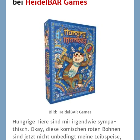
Bild: Hei­del­BÄR Games
Hung­ri­ge Tie­re sind mir irgend­wie sym­pa­
thisch. Okay, die­se komi­schen roten Boh­nen
sind jetzt nicht unbe­dingt mei­ne Leib­spei­se,
aber bei ande­ren
Men­schen sind sie deut­lich
begehr­ter
. Anschei­nend fin­den Affen die­se
auch ganz toll, wes­we­gen bei HUNGRY
MONKEY ein Affe auf der Suche nach sel­bi­ger
das gan­ze Tier­reich auf den Kopf stellt. Die
Spiel­me­cha­nik wird dar­über aller­dings nicht
ansatz­wei­se erklärt.
Das ist ein wenig scha­de, denn so ein pas­sen­
der Grund­ge­dan­ke wie "das Feu­er steh­len" bei
TAILS ON FIRE hät­te HUNGRY MONKEY gut
getan. Im Spiel selbst ver­sucht man, schnel­ler