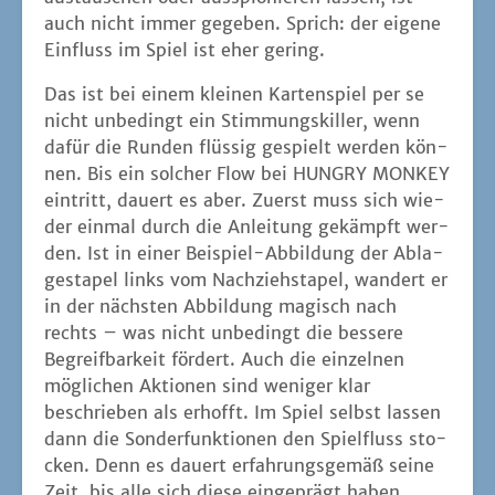
in der nächs­ten Abbil­dung magisch nach
rechts – was nicht unbe­dingt die bes­se­re
Begreif­bar­keit för­dert. Auch die ein­zel­nen
mög­li­chen Aktio­nen sind weni­ger klar
beschrie­ben als erhofft. Im Spiel selbst las­sen
dann die Son­der­funk­tio­nen den Spiel­fluss sto­
cken. Denn es dau­ert erfah­rungs­ge­mäß sei­ne
Zeit, bis alle sich die­se ein­ge­prägt haben.
Dabei sind die Erklä­run­gen die­ser Son­der­fä­
hig­kei­ten teil­wei­se etwas unglück­lich. Bei der
Schlan­ge hät­te man z.B. deut­li­cher machen
sol­len, dass die­se haupt­säch­lich dafür genutzt
wird, unter die eige­nen Kar­ten zu schau­en. Bei
der aktu­el­len For­mu­lie­rung dach­ten eini­ge
Grup­pen, dass die­se Funk­ti­on nur für frem­de
Kar­ten gilt – was nur in den sel­tens­ten Fäl­len
Sinn ergibt.
Nein, bei uns hat HUNGRY MONKEY ein­fach