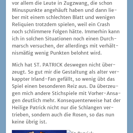
Spiel einen beson­de­ren Reiz aus. Da über­zeu­
gen mich ande­re Stich­spie­le mit Vor­her-Ansa­
gen deut­lich mehr. Kon­se­quen­ter­wei­se hat der
Hei­li­ge Patrick nicht nur die Schlan­gen ver­
trie­ben, son­dern auch die Rosen, so das nun
kei­ne übrig ist.
kei­ne über­ra­schen­de
mir gefällt die
Farbwahl
Gestaltung
Namens­ge­ber im Fokus
bis­si­ge Angelegenheit...
...ger­ne auch mal in einem Stich!
St. Patrick
| Haig Tahta und Sacha Tahta
Alex­an­der | 20 bis 40 Minu­ten | 3 bis 4 Per­so­
nen | Abacusspiele