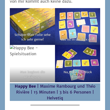
Nun beginnt die
Na, habe ich Glück
Abwägung.
gehabt?
Hap­py Bee
| Maxi­me Ram­bourg und Théo
Riviè­re | 15 Minu­ten | 3 bis 6 Per­so­nen |
Helvetiq
St. Patrick
von Haig Tahta
und Sacha Tahta Alexander –
erschienen bei
Abacusspiele
Bild: Aba­cus­spie­le
Es ist immer wie­der span­nend zu erle­ben,
wel­che the­ma­ti­schen Hebel in Bewe­gung
gesetzt wer­den, um nur nicht ein rein mecha­
ni­schen
Stich­spiel
auf den Markt brin­gen zu