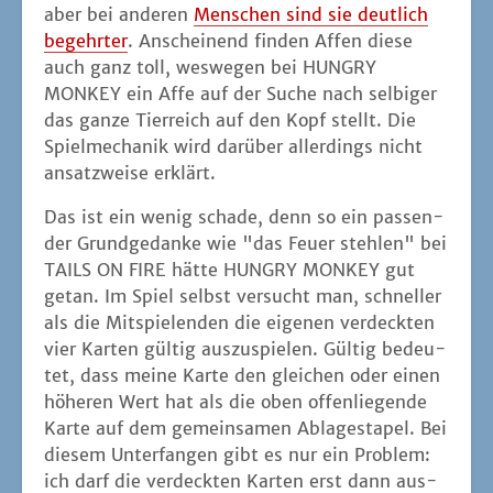
als die Mit­spie­len­den die eige­nen ver­deck­ten
vier Kar­ten gül­tig aus­zu­spie­len. Gül­tig bedeu­
tet, dass mei­ne Kar­te den glei­chen oder einen
höhe­ren Wert hat als die oben offen­lie­gen­de
Kar­te auf dem gemein­sa­men Abla­ge­sta­pel. Bei
die­sem Unter­fan­gen gibt es nur ein Pro­blem:
ich darf die ver­deck­ten Kar­ten erst dann aus­
spie­len, wenn ich vor­her alle mei­ne Hand­kar­
ten los­ge­wor­den bin. Das wie­der­um pas­siert
erst, wenn der Nach­zieh­sta­pel so gut wie auf­
ge­braucht ist. Ansons­ten muss ich am Ende
mei­nes Spiel­zu­ges immer auf drei Hand­kar­ten
nach­zie­hen – wenn ich nicht ohne­hin schon
mehr besit­ze. Das kann pas­sie­ren, wenn ich
kei­ne Hand­kar­ten gül­tig spie­len kann oder
will. Dann lege ich eine ver­deck­te Kar­te vom
Nach­zieh­sta­pel auf die Abla­ge. War die­se Kar­
te gül­tig, dann pas­siert nichts. Was sie aller­