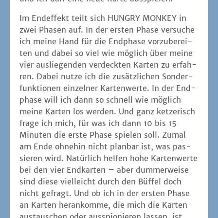
Minu­ten die ers­te Pha­se spie­len soll. Zumal
am Ende ohne­hin nicht plan­bar ist, was pas­
sie­ren wird. Natür­lich hel­fen hohe Kar­ten­wer­te
bei den vier End­kar­ten – aber dum­mer­wei­se
sind die­se viel­leicht durch den Büf­fel doch
nicht gefragt. Und ob ich in der ers­ten Pha­se
an Kar­ten her­an­kom­me, die mich die Kar­ten
aus­tau­schen oder aus­spio­nie­ren las­sen, ist
auch nicht immer gege­ben. Sprich: der eige­ne
Ein­fluss im Spiel ist eher gering.
Das ist bei einem klei­nen Kar­ten­spiel per se
nicht unbe­dingt ein Stim­mungs­kil­ler, wenn
dafür die Run­den flüs­sig gespielt wer­den kön­
nen. Bis ein sol­cher Flow bei HUNGRY MONKEY
ein­tritt, dau­ert es aber. Zuerst muss sich wie­
der ein­mal durch die Anlei­tung gekämpft wer­
den. Ist in einer Bei­spiel-Abbil­dung der Abla­
ge­sta­pel links vom Nach­zieh­sta­pel, wan­dert er