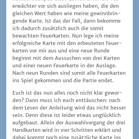
Euch ist das nun alles noch nicht klar gewor­
den? Dann muss ich euch ent­täu­schen: nach
dem Lesen der Anlei­tung wird das nicht bes­ser
sein. Denn die­se ist lei­der etwas unglück­lich
auf­ge­baut. Allein der Aus­wahl­vor­gang der drei
Hand­kar­ten wird in vier Schrit­ten erklärt und
dabei kommt noch eine zusätz­li­che Kar­te ins
Spiel, die die­se Aus­wahl unter­stüt­zen soll.
Lei­der macht sie genau das Gegen­teil, wes­we­
gen ich in mei­nen Run­den die­se mitt­ler­wei­le
weg­las­se. Auch das wei­te­re Spiel­prin­zip wird
mit vie­len vor Pfei­len und Zah­len strot­zen­den
Bei­spie­len ver­sucht zu erklä­ren, ohne dabei
aller­dings so rich­tig auf den Punkt zu kom­
men. Dahin­ge­gen kann ich die Tak­tik-Tipps
am Ende der Anlei­tung loben. Und kei­ne
Angst: nach einer gespiel­ten Run­de ist vie­les
kla­rer und TAILS ON FIRE spielt sich dann