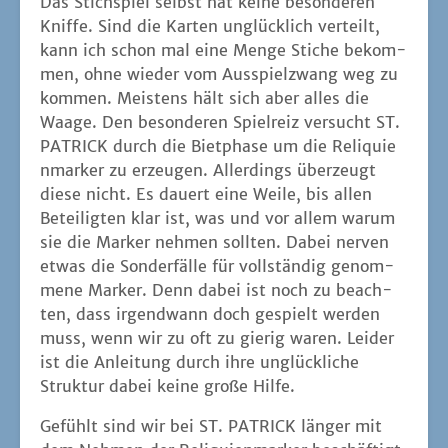
me­ne Mar­ker. Denn dabei ist noch zu beach­
ten, dass irgend­wann doch gespielt wer­den
muss, wenn wir zu oft zu gie­rig waren. Lei­der
ist die Anlei­tung durch ihre unglück­li­che
Struk­tur dabei kei­ne gro­ße Hilfe.
Gefühlt sind wir bei ST. PATRICK län­ger mit
dem Neh­men der Reli­qui­en­mar­ker beschäf­tigt
als mit dem Aus­spie­len der Kar­ten (in Wirk­
lich­keit ist das natür­lich nicht so). Aber selbst
wenn end­lich allen klar ist, was zu tun ist, übt
die Biet­pha­se immer noch zu wenig Reiz aus.
Anders als bspw. bei WIZARD kön­nen wir ohne
nega­ti­ven Fol­gen am Ende der Stich­run­de zu
vie­le Mar­ker haben. Es gibt dem­nach kei­nen
Grund, sich nicht mit zwei-drei Mar­kern abzu­
si­chern. Schließ­lich fan­gen wir uns doch immer
einen doo­fen Stich ein. Und wenn nicht, dann
habe ich zumin­dest die Mit­spie­len­den geär­