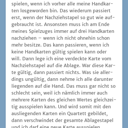
dings ungül­tig, dann neh­me ich alle dar­un­ter
lie­gen­den auf die Hand. Das muss gar nicht so
schlecht sein, weil ich näm­lich immer auch
meh­re­re Kar­ten des glei­chen Wer­tes gleich­zei­
tig aus­spie­len kann. Und wird somit mit den
aus­lie­gen­den Kar­ten ein Quar­tett gebil­det,
dann ver­schwin­det der gesam­te Abla­ge­sta­pel
und ich darf eine neue Kar­te ausspielen.
Im End­ef­fekt teilt sich HUNGRY MONKEY in
zwei Pha­sen auf. In der ers­ten Pha­se ver­su­che
ich mei­ne Hand für die End­pha­se vor­zu­be­rei­
ten und dabei so viel wie mög­lich über mei­ne
vier aus­lie­gen­den ver­deck­ten Kar­ten zu erfah­
ren. Dabei nut­ze ich die zusätz­li­chen Son­der­
funk­tio­nen ein­zel­ner Kar­ten­wer­te. In der End­
pha­se will ich dann so schnell wie mög­lich
mei­ne Kar­ten los wer­den. Und ganz ket­ze­risch
fra­ge ich mich, für was ich dann 10 bis 15