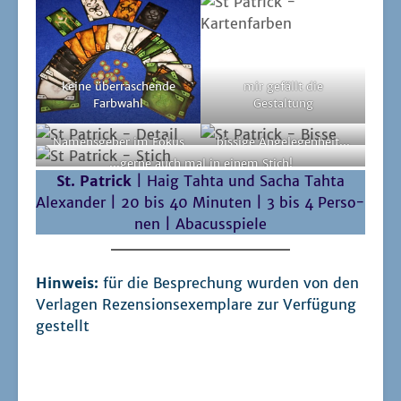
Hin­weis:
für die Bespre­chung wur­den von den
Ver­la­gen Rezen­si­ons­exem­pla­re zur Ver­fü­gung
gestellt
Abacusspiele
Anna Formilan
Bastien Jez
Brettspiel
Drafting
Erik Andersson Sundén
Familienspiel
Haig Tahta
HeidelBÄR Games
Helvetiq
Irland
Kartenspiel
kritisch gespielt
Maxime Rambourg
Mayra Guadalupe Ornelas Ramos
Natur
Sacha Tahta Alexander
Speed-Dating
Stichspiel
Sushrita Bhattacharjee