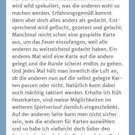
ten pas­sen oder nicht. Natür­lich kann dabei
auch mäch­tig tak­tiert wer­den. Erhal­te ich früh
Feu­er­kar­ten, sind mei­ne Mög­lich­kei­ten im
wei­te­ren Spiel­ver­lauf ziem­lich ein­ge­schränkt.
Auf der ande­ren Sei­te kann man nicht sicher
sein, was die ande­ren für Kar­ten aus­wäh­len
und so habe ich viel­leicht doch lie­ber den
Spatz in der Hand als die Tau­be auf dem Dach.
TAILS ON FIRE macht somit ins­be­son­de­re in
gro­ßen Grup­pen am meis­ten Spaß – je mehr
Kar­ten pro Run­de im Spiel sind, des­to mehr
irr­wit­zi­ge Situa­tio­nen kön­nen ent­ste­hen.
Durch eine klei­ne Regel­va­ri­an­te kann das 2-
und 3‑Per­so­nen-Spiel durch ein Dum­my-Kar­
ten­deck auf­ge­lo­ckert wer­den – muss es aber
nicht (vor allem dann, wenn etwas mehr Ein­
fluss erhofft wird).
Abge­run­det wird das abwechs­lungs­rei­che