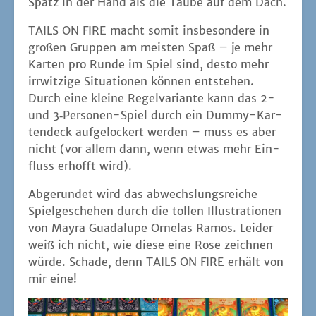
Spiel­ge­sche­hen durch die tol­len Illus­tra­tio­nen
von May­ra Gua­d­a­lu­pe Orn­elas Ramos. Lei­der
weiß ich nicht, wie die­se eine Rose zeich­nen
wür­de. Scha­de, denn TAILS ON FIRE erhält von
mir eine!
beein­druckt gestal­te­te
Karten
heiß begehr­tes Feuer
mit den Kar­ten gehe ich
ins Rennen
wil­de Zahlenabfolge