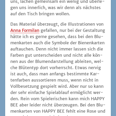
ist auch, dass man anfangs bestimm­te Kar­
ten­far­ben aus­sor­tie­ren muss, wenn nicht in
Voll­be­set­zung gespielt wird. Aber nur so kann
der sehr ein­fa­che Spiel­ab­lauf ermög­licht wer­
den. Rein vom Spie­le­ri­schen kann mich HAPPY
BEE aber lei­der nicht über­zeu­gen. Bei den Blu­
men­kar­ten von HAPPY BEE fehlt eine Rose und
von mir kommt auch kei­ne dazu.
Schu­ber statt Folie sehe
ich sehr gerne!
das ist in der Box drin