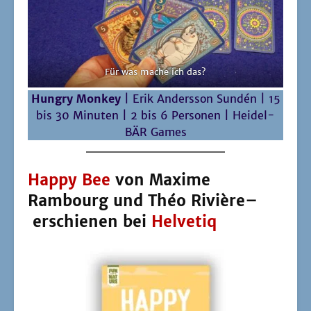
Rambourg und Théo Rivière–
erschienen bei
Helvetiq
Bild: Heve­tiq
HAPPY BEE ist schon die vier­te Ver­öf­fent­li­