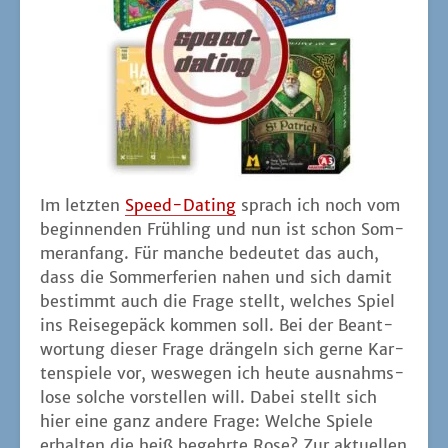
Im letz­ten
Speed-Dating
sprach ich noch vom
begin­nen­den Früh­ling und nun ist schon Som­
mer­an­fang. Für man­che bedeu­tet das auch,
dass die Som­mer­fe­ri­en nahen und sich damit
bestimmt auch die Fra­ge stellt, wel­ches Spiel
ins Rei­se­ge­päck kom­men soll. Bei der Beant­
wor­tung die­ser Fra­ge drän­geln sich ger­ne Kar­
ten­spie­le vor, wes­we­gen ich heu­te aus­nahms­
lo­se sol­che vor­stel­len will. Dabei stellt sich
hier eine ganz ande­re Fra­ge: Wel­che Spie­le
erhal­ten die heiß begehr­te Rose? Zur aktu­el­len