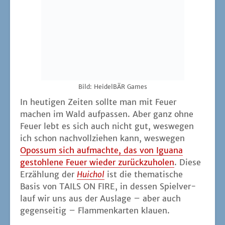
Opos­sum sich auf­mach­te, das von Igua­na
gestoh­le­ne Feu­er wie­der zurück­zu­ho­len
. Die­se
Erzäh­lung der
Hui­chol
ist die the­ma­ti­sche
Basis von TAILS ON FIRE, in des­sen Spiel­ver­
lauf wir uns aus der Aus­la­ge – aber auch
gegen­sei­tig – Flam­men­kar­ten klauen.
Dazu besit­zen wir alle ein Kar­ten­deck mit den
Wer­ten 1 bis 9 sowie eine +1 Kar­te. Aus die­
sem Deck dür­fen wir aber nur 3 Kar­ten für die
aktu­el­le Run­de aus­wäh­len – und meist ste­hen
uns bei der Aus­wahl nicht alle Kar­ten zur Ver­
fü­gung. Man­che wur­den in der letz­ten Run­de
aktiv und ruhen sich aus, ande­re waren schon
erfolg­reich beim Sti­bit­zen und bewa­chen
somit ihre erbeu­te­ten Feu­er­kar­ten. Nach­dem
wir uns alle gleich­zei­tig und geheim drei Kar­
ten für die aktu­el­le Run­de aus­ge­sucht haben,
spie­len wir die­se nach­ein­an­der aus – immer