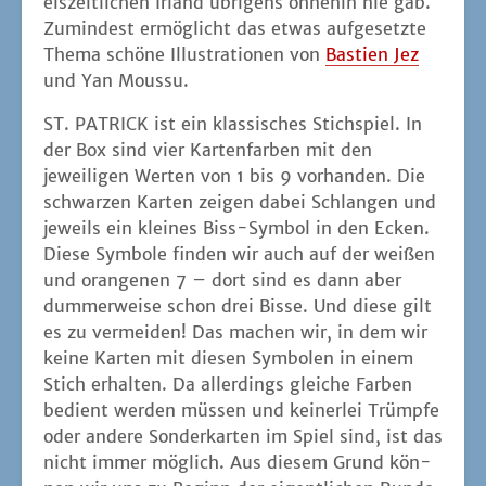
dum­mer­wei­se schon drei Bis­se. Und die­se gilt
es zu ver­mei­den! Das machen wir, in dem wir
kei­ne Kar­ten mit die­sen Sym­bo­len in einem
Stich erhal­ten. Da aller­dings glei­che Far­ben
bedient wer­den müs­sen und kei­ner­lei Trümp­fe
oder ande­re Son­der­kar­ten im Spiel sind, ist das
nicht immer mög­lich. Aus die­sem Grund kön­
nen wir uns zu Beginn der eigent­li­chen Run­de
vor den zu erwar­ten­den Bis­sen schüt­zen. Dazu
kön­nen wir uns aus der Tisch­mit­te nach und
nach jeweils einen Reli­qui­en­mar­ker neh­men.
Aller­dings ist dabei Vor­sicht gebo­ten. Sind
die­se Mar­ker näm­lich leer, dann bekom­men
wir alle sofort so vie­le Minus­punk­te notiert,
wie Mar­ker vor uns lie­gen – und geben dann
unse­re Kar­ten im Uhr­zei­ger­sinn wei­ter. Sol­len
die ande­ren doch ihr Glück mit mei­nen Kar­ten
ver­su­chen. Meist wird aber vor­her recht­zei­tig
gepasst, so dass wir mit mehr oder weni­ger