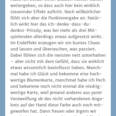
mal habe ich Glück und bekom­me eine hoch­
wer­ti­ge Blu­men­kar­te, manch­mal habe ich Pech
und bekom­me noch nicht ein­mal die nied­rig­
wer­ti­ge Kar­te, weil jemand ande­res aus purer
Ver­zweif­lung ob des nicht vor­han­de­nen Ange­
bots auf der Hand die­se Far­be auch noch mit­
ge­wor­fen hat. Dann freu­en oder ärgern wir
uns, lachen gemein­sam ein wenig und über­le­
gen uns inner­lich, was wir denn als nächs­tes
auf den Tisch brin­gen wollen.
Das Mate­ri­al über­zeugt, die Illus­tra­tio­nen von
Anna For­mi­lan
gefal­len, nur bei der Gestal­tung
hät­te ich es ger­ne gese­hen, dass bei den Blu­
men­kar­ten auch die Sym­bo­le der Bie­nen­kar­ten
auf­tau­chen. Denn nicht immer las­sen sich die
Far­ben gut unter­schei­den und nicht alle kön­
nen aus der Blu­men­dar­stel­lung ablei­ten, wel­
che Blü­ten­typ dort vor­herrscht. Etwas ner­vig