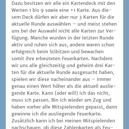
genau einen Wert höher als die aktu­ell aus­lie­
gen­de Kar­te. Kann (oder will) ich das nicht,
muss ich pas­sen. Bin ich wie­der am Zug und
haben vor­her alle Mit­spie­len­den gepasst, dann
gewin­ne ich die aus­lie­gen­de Feu­er­kar­te.
Zusätz­lich kann ich bei mei­nen Mit­spie­len­den
nach­schau­en, ob die­se Zah­lenkar­ten als Feu­
er­wäch­ter vor sich aus­lie­gen haben, die den
glei­chen Wert haben wie mei­ne gewinn­brin­
gen­de Kar­te. Ist das der Fall, dann bekom­me
ich dadurch zusätz­lich auch die somit
bewach­ten Feu­er­kar­ten. Nun lege ich mei­ne
erfolg­rei­che Kar­te mit den erbeu­te­ten Feu­er­
kar­ten vor mir aus und eine neue Run­de
beginnt mit dem Aus­su­chen von drei Kar­ten
und einer neu­en Feu­er­kar­te in der Aus­la­ge.
Nach neun Run­den sind somit alle Feu­er­kar­ten
ins Spiel gekom­men und die Par­tie endet.