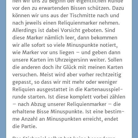
Reli­qui­en aus­ge­stat­tet in die Kar­ten­aus­spiel­
run­de star­ten. Ist die­se kom­plett vor­bei zäh­len
– nach Abzug unse­rer Reli­qui­en­mar­ker – die
erhal­te­ne Bis­se Minus­punk­te. Ist eine bestim­
me Anzahl an Minus­punk­ten erreicht, endet
die Partie.
Das Stich­spiel selbst hat kei­ne beson­de­ren
Knif­fe. Sind die Kar­ten unglück­lich ver­teilt,
kann ich schon mal eine Men­ge Sti­che bekom­
men, ohne wie­der vom Aus­spiel­zwang weg zu
kom­men. Meis­tens hält sich aber alles die
Waa­ge. Den beson­de­ren Spiel­reiz ver­sucht ST.
PATRICK durch die Biet­pha­se um die Reli­qui­e
n­mar­ker zu erzeu­gen. Aller­dings über­zeugt
die­se nicht. Es dau­ert eine Wei­le, bis allen
Betei­lig­ten klar ist, was und vor allem war­um
sie die Mar­ker neh­men soll­ten. Dabei ner­ven
etwas die Son­der­fäl­le für voll­stän­dig genom­