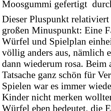
Moosgummi gefertigt  durc
Dieser Pluspunkt relativiert
großen Minuspunkt: Eine Far
Würfel und Spielplan einheit
völlig anders aus, nämlich 
dann wiederum rosa. Beim al
Tatsache ganz schön für Ve
Spielen war es immer wieder
Kinder nicht merken wollte
Würfel eben bedeutet, die El