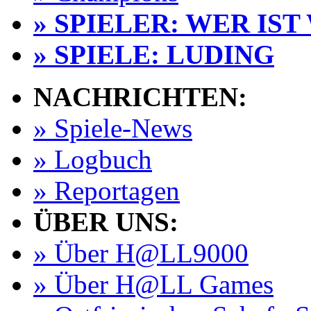
» SPIELER: WER IST
» SPIELE: LUDING
NACHRICHTEN:
» Spiele-News
» Logbuch
» Reportagen
ÜBER UNS:
» Über H@LL9000
» Über H@LL Games