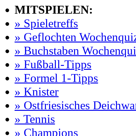
MITSPIELEN:
» Spieletreffs
» Geflochten Wochenqui
» Buchstaben Wochenqui
» Fußball-Tipps
» Formel 1-Tipps
» Knister
» Ostfriesisches Deichw
» Tennis
» Champions