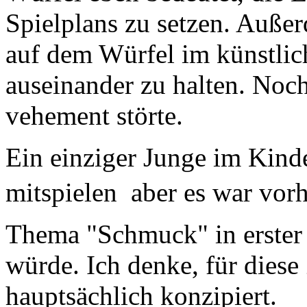
Spielplans zu setzen. Außer
auf dem Würfel im künstlic
auseinander zu halten. Noch
vehement störte.
Ein einziger Junge im Kinde
mitspielen  aber es war vor
Thema "Schmuck" in erster
würde. Ich denke, für diese
hauptsächlich konzipiert.