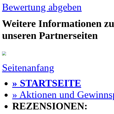
Bewertung abgeben
Weitere Informationen zu 
unseren Partnerseiten
Seitenanfang
» STARTSEITE
» Aktionen und Gewinns
REZENSIONEN: