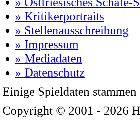
» Ostfriesisches Schafe-
» Kritikerportraits
» Stellenausschreibung
» Impressum
» Mediadaten
» Datenschutz
Einige Spieldaten stammen
Copyright © 2001 - 2026