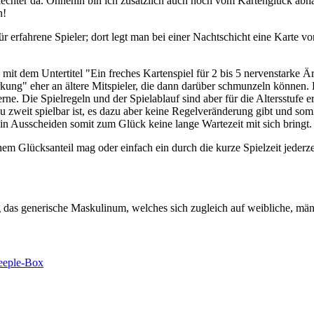
echter da. Ohnehin bin ich zusätzlich auch noch vom Kartenglück abhän
n!
ür erfahrene Spieler; dort legt man bei einer Nachtschicht eine Karte v
ch mit dem Untertitel "Ein freches Kartenspiel für 2 bis 5 nervenstarke
rkung" eher an ältere Mitspieler, die dann darüber schmunzeln können
ne. Die Spielregeln und der Spielablauf sind aber für die Altersstufe 
 zweit spielbar ist, es dazu aber keine Regelveränderung gibt und somi
ein Ausscheiden somit zum Glück keine lange Wartezeit mit sich bringt.
ohem Glücksanteil mag oder einfach ein durch die kurze Spielzeit jeder
das generische Maskulinum, welches sich zugleich auf weibliche, männ