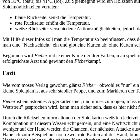
von 35°C (blau) bis 41°C (rot). Zu Spielbeginn wird ein Holzstein auf
Spielmöglichkeiten verraten:
blaue Rückseite: senkt die Temperatur,
rote Rückseite: erhöht die Temperatur,
weiße Rückseite: verschiedene Aktionsmöglichkeiten, jedoch d
Mit Hilfe dieser Infos soll man die Temperatur so beeinflussen, dass 
man eine "Nachtschicht" ein und gibt eine Karten ab; ohne Karten sc
Begonnen wird
Fieber
mit je einer Karte der drei Farben, man spielt
erfolgreichste Arzt und gewinnt den
Fieber
kampf.
Fazit
Wie vom moses-Verlag gewohnt, glänzt
Fieber
- obwohl es "nur" ein 
kleine Spielplan ist aus sehr stabiler Pappe, und zum Markieren der Te
Fieber
ist ein astreines Ärgerkartenspiel, und um es zu mögen, muss m
Wettstreit" gesprochen wird, kann man sicher sein, dass es hier nicht fr
Durch die Rückseiteninformationen der Spielkarten weiß ich jederzeit
Kombination mit diesem Wissen echt gemein, und eine Nachtschicht u
weniger auf der Hand werden die Chancen, der nächsten Attacke ausw
Habe ich zum Beispiel nur noch zwei rote Karten auf der Hand, brau