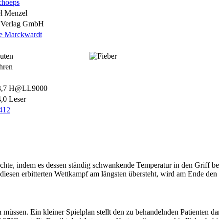
choeps
l Menzel
 Verlag GmbH
ie Marckwardt
uten
hren
3,7 H@LL9000
4,0 Leser
5412
öchte, indem es dessen ständig schwankende Temperatur in den Griff b
iesen erbitterten Wettkampf am längsten übersteht, wird am Ende den P
en müssen. Ein kleiner Spielplan stellt den zu behandelnden Patienten d