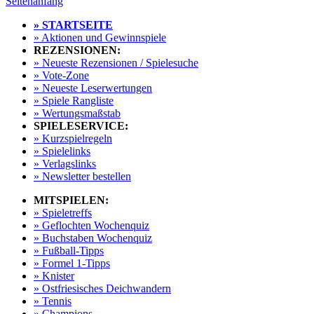
Seitenanfang
» STARTSEITE
» Aktionen und Gewinnspiele
REZENSIONEN:
» Neueste Rezensionen / Spielesuche
» Vote-Zone
» Neueste Leserwertungen
» Spiele Rangliste
» Wertungsmaßstab
SPIELESERVICE:
» Kurzspielregeln
» Spielelinks
» Verlagslinks
» Newsletter bestellen
MITSPIELEN:
» Spieletreffs
» Geflochten Wochenquiz
» Buchstaben Wochenquiz
» Fußball-Tipps
» Formel 1-Tipps
» Knister
» Ostfriesisches Deichwandern
» Tennis
» Champions