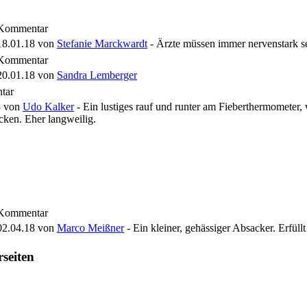
Kommentar
18.01.18
von
Stefanie Marckwardt
- Ärzte müssen immer nervenstark sein
Kommentar
20.01.18
von
Sandra Lemberger
tar
8
von
Udo Kalker
- Ein lustiges rauf und runter am Fieberthermometer,
cken. Eher langweilig.
Kommentar
02.04.18
von
Marco Meißner
- Ein kleiner, gehässiger Absacker. Erfüllt
rseiten