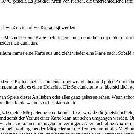
 37°C gestellt. Es gibt drei Arten von Karten, die unterschiedliche far
arf weiß nicht auf weiß abgelegt werden.
der Mitspieler keine Karte mehr legen kann, denn die Temperatur darf ni
heidet man dann aus.
 reihum immer eine Karte aus und zieht wieder eine Karte nach. Sobald n
kleines Kartenspiel ist - mit einer ungewöhnlichen und guten Aufmach
mperatur gibt es einen Holzchip. Die Spielanleitung ist übersichtlich ges
an Spiele dieser Art lieben oder alles ganz gelassen sehen. Wenn schon
iedlich bleibt ... und so ist es dann auch!
, wie meine Mitspieler agieren können bzw. was sie für (meist doch ei
nd somit der Verlust einer Karte kann nur selten umgangen werden. Un
eichen zu können, unangenehm verringert. Aber auch ohne Angriff durc
cht mein vorhergehender Mitspieler nur die Temperatur auf das Maxim