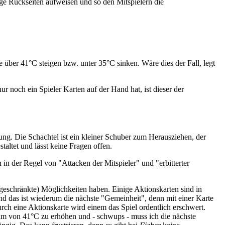
bige Rückseiten aufweisen und so den Mitspielern die
e über 41°C steigen bzw. unter 35°C sinken. Wäre dies der Fall, legt
ur noch ein Spieler Karten auf der Hand hat, ist dieser der
ung. Die Schachtel ist ein kleiner Schuber zum Herausziehen, der
taltet und lässt keine Fragen offen.
 in der Regel von "Attacken der Mitspieler" und "erbitterter
ngeschränkte) Möglichkeiten haben. Einige Aktionskarten sind in
d das ist wiederum die nächste "Gemeinheit", denn mit einer Karte
h eine Aktionskarte wird einem das Spiel ordentlich erschwert.
um von 41°C zu erhöhen und - schwups - muss ich die nächste