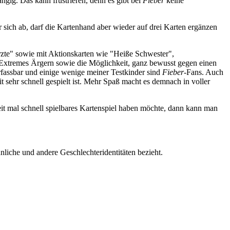
gig. Das kann frustrieren, denn es gibt bei
Fieber
keine
or sich ab, darf die Kartenhand aber wieder auf drei Karten ergänzen
 Ärzte" sowie mit Aktionskarten wie "Heiße Schwester",
. Extremes Ärgern sowie die Möglichkeit, ganz bewusst gegen einen
erfassbar und einige wenige meiner Testkinder sind
Fieber
-Fans. Auch
t sehr schnell gespielt ist. Mehr Spaß macht es demnach in voller
zeit mal schnell spielbares Kartenspiel haben möchte, dann kann man
liche und andere Geschlechteridentitäten bezieht.