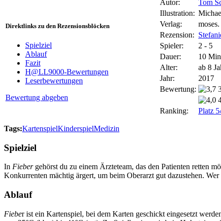
Autor:
Tom S
Illustration:
Michae
Verlag:
moses.
Direktlinks zu den Rezensionsblöcken
Rezension:
Stefan
Spielziel
Spieler:
2 - 5
Ablauf
Dauer:
10 Min
Fazit
Alter:
ab 8 Ja
H@LL9000-Bewertungen
Jahr:
2017
Leserbewertungen
Bewertung:
Bewertung abgeben
Ranking:
Platz 
Tags:
Kartenspiel
Kinderspiel
Medizin
Spielziel
In
Fieber
gehörst du zu einem Ärzteteam, das den Patienten retten m
Konkurrenten mächtig ärgert, um beim Oberarzt gut dazustehen. Wer d
Ablauf
Fiebe
r ist ein Kartenspiel, bei dem Karten geschickt eingesetzt werd