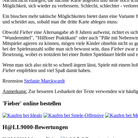
Nachtschicht einlegen, die nächste Karte abgeben und stehe noch schl
Möglichkeit, sich wieder zu verbessern. Schlecht, schlechter - verlore
Ein bisschen mehr taktische Möglichkeiten bietet dann eine Variante f
und scheidet aus, sobald man die dritte Karte ablegen muss.
Obwohl
Fieber
eine Altersangabe ab 8 Jahren aufweist, richtet es si
"Wundermittel", "Hilfloser Praktikant" oder auch "Pille mit Nebenwi
Mitspieler agieren zu können, mögen viele Kinder ohnehin nicht so ger
bei der Spieleranzahl sollte man sich bewusst sein, dass
Fieber
zwar zu
Besetzung, wobei es trotzdem bei einer flotten Spieldauer bleibt und 
Wenn man sich also nicht so schnell ärgern lässt, Spiele mit einem h
Fieber
empfehlen und viel Spaß damit haben.
Rezension
Stefanie Marckwardt
Anmerkung:
Zur besseren Lesbarkeit der Texte verwenden wir häufig 
'Fieber' online bestellen
H@LL9000-Bewertungen