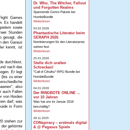
Dr. Who, The Witcher, Fallout
und Forgotten Realms
Spannende Genre-Pakete bei
HumbeBundle
 Flight Games
Weiterlesen
n. Es handelt
pielern sowie
03.02.2026
 zwei Stunden
Phantastische Literatur beim
SERAPH 2026
b gesagt, die
Nominierungen für den Literaturpreis
en den Garaus
stehen fest
er kennt, ist
Weiterlesen
25.01.2026
e durchliest,
Stelle dich uralten
 und nach das
Schrecken!
iegen. Er legt
"Call of Cthulhu"-RPG-Bundle bei
(bis zu einer
HumbleBundle
Weiterlesen
erschiedliche
pawnen", also
04.01.2026
er auch Fallen
Der RINGBOTE ONLINE ...
ter von Horden
vor 10 Jahren
iben darf, was
Was hat uns im Januar 2016
Guide in Form
beschäftig?
Weiterlesen
28.11.2025
20 stehen zur
CONspiracy – erstmals digital
 der gehörnte
& @ Pegasus Spiele