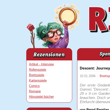
Artikel - Interview
Descent: Journey
Rollenspiele
Brettspiele
10.01.2006
Brettsp
Kartenspiele
Der erste Gedank
Comics
Games "Descent: Jo
Romane
29 x 9 cm Gardema
Hörspiele/-bücher
brauchen. Doch un
Ehrfurcht überwund
von Bernd Perplies