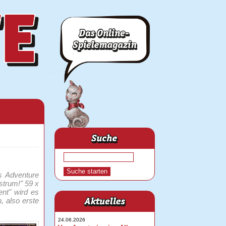
s Adventure
strum!" 59 x
nt" wird es
, also erste
24.06.2026