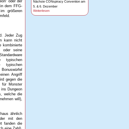
ion" oder der
Nächste CONspiracy Convention am
h in dem FFG-
5. & 6. Dezember
 im größeren
Weiterlesen
mfeld.
rd. Jeder Zug
an kann nicht
e kombinierte
n oder seine
 Standardware
 typischen
 typischen
e Bonuswürfel
einen Angriff
ird gegen die
s für Monster
k ins Dungeon
s, welche die
nehmen will),
chaus ähnlich
 der mit den
rt fanden die
h eine Zahl),