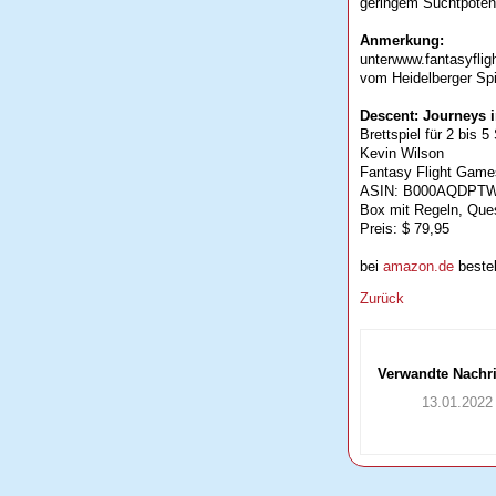
geringem Suchtpotent
Anmerkung:
Zus
unterwww.fantasyflig
vom Heidelberger Spi
Descent: Journeys i
Brettspiel für 2 bis 5
Kevin Wilson
Fantasy Flight Game
ASIN: B000AQDPT
Box mit Regeln, Ques
Preis: $ 79,95
bei
amazon.de
bestel
Zurück
Verwandte Nachr
13.01.2022