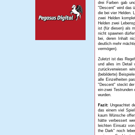
drei Farben gab un
"Descent" wird das ü
die bei vier Helden. 
zwei Helden komplet
Helden zwei Lebenspu
ist (für diesen) als 
nicht spawnen dürfe
bei, deren Inhalt n
deutlich mehr mächt
vermögen).
Zuletzt ist das Reg
und alles im Detail 
zurückverwiesen wir
(bebilderte) Beispie
alle Einzelheiten pa
"Descent" steckt der 
ein-zwei Testrunden 
wurden.
Fazit:
Ungeachtet de
das einem viel Spiel
kaum Wünsche offen,
hätte verbessert w
leichten Einsatz vo
the Dark" noch leben