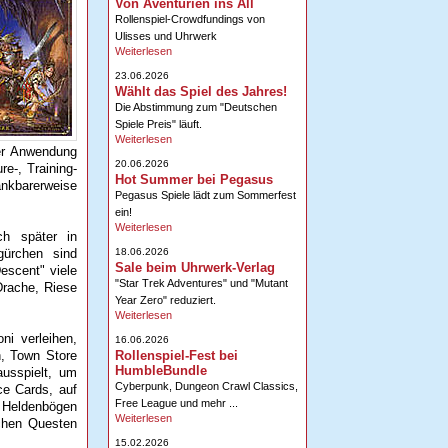
Von Aventurien ins All
Rollenspiel-Crowdfundings von
Ulisses und Uhrwerk
Weiterlesen
23.06.2026
Wählt das Spiel des Jahres!
Die Abstimmung zum "Deutschen
Spiele Preis" läuft.
Weiterlesen
ter Anwendung
20.06.2026
e-, Training-
Hot Summer bei Pegasus
ankbarerweise
Pegasus Spiele lädt zum Sommerfest
ein!
Weiterlesen
ch später in
18.06.2026
gürchen sind
Sale beim Uhrwerk-Verlag
escent" viele
"Star Trek Adventures" und "Mutant
Drache, Riese
Year Zero" reduziert.
Weiterlesen
ni verleihen,
16.06.2026
Rollenspiel-Fest bei
n, Town Store
HumbleBundle
ausspielt, um
Cyberpunk, Dungeon Crawl Classics,
ce Cards, auf
Free League und mehr ...
e Heldenbögen
Weiterlesen
ichen Questen
15.02.2026