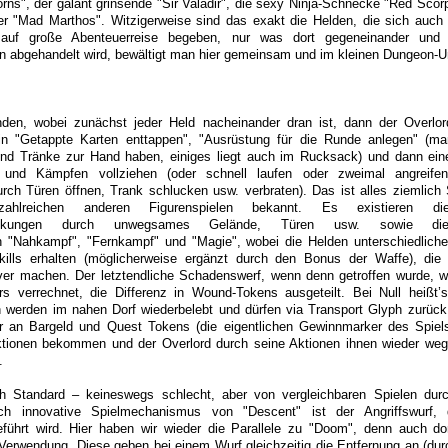
s", der galant grinsende "Sir Valadir", die sexy Ninja-Schnecke "Red Scorp
er "Mad Marthos". Witzigerweise sind das exakt die Helden, die sich auc
 auf große Abenteuerreise begeben, nur was dort gegeneinander und
n abgehandelt wird, bewältigt man hier gemeinsam und im kleinen Dungeon-U
nden, wobei zunächst jeder Held nacheinander dran ist, dann der Overlo
b in "Getappte Karten enttappen", "Ausrüstung für die Runde anlegen" (m
nd Tränke zur Hand haben, einiges liegt auch im Rucksack) und dann ein
und Kämpfen vollziehen (oder schnell laufen oder zweimal angreife
ch Türen öffnen, Trank schlucken usw. verbraten). Das ist alles ziemlich
lreichen anderen Figurenspielen bekannt. Es existieren die
ränkungen durch unwegsames Gelände, Türen usw. sowie die
en "Nahkampf", "Fernkampf" und "Magie", wobei die Helden unterschiedlich
kills erhalten (möglicherweise ergänzt durch den Bonus der Waffe), die 
iver machen. Der letztendliche Schadenswerf, wenn denn getroffen wurde, w
 verrechnet, die Differenz in Wound-Tokens ausgeteilt. Bei Null heißt’
 werden im nahen Dorf wiederbelebt und dürfen via Transport Glyph zurüc
r an Bargeld und Quest Tokens (die eigentlichen Gewinnmarker des Spiel
ktionen bekommen und der Overlord durch seine Aktionen ihnen wieder weg
.
ch Standard – keineswegs schlecht, aber von vergleichbaren Spielen dur
ich innovative Spielmechanismus von "Descent" ist der Angriffswurf,
eführt wird. Hier haben wir wieder die Parallele zu "Doom", denn auch do
Verwendung. Diese geben bei einem Wurf gleichzeitig die Entfernung an (durc