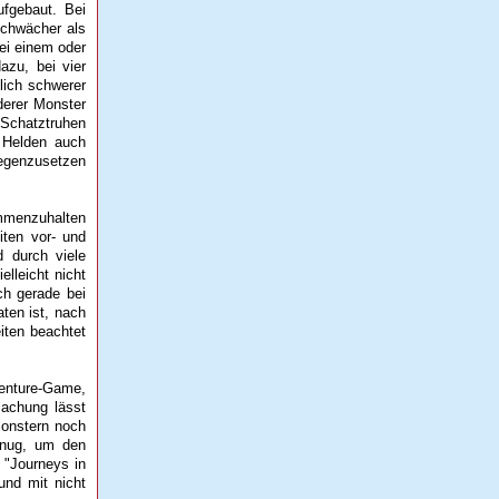
fgebaut. Bei
schwächer als
bei einem oder
azu, bei vier
lich schwerer
 derer Monster
 Schatztruhen
r Helden auch
gegenzusetzen
ammenzuhalten
iten vor- und
d durch viele
lleicht nicht
ch gerade bei
aten ist, nach
iten beachtet
venture-Game,
machung lässt
Monstern noch
enug, um den
 "Journeys in
und mit nicht