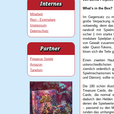
What’s in the Box?
Mitarbeit
Im Gegensatz zu ma
Rezi - Exemplare
große Verpackung ni
Impressum
notwendig, denn das 
randvoll mit Spiel
Datenschutz
sicher 1 mm starke 
modulare Spielplan 
von Gewalt zusammenp
oder Quest-Tokens, 
lösen sich die Teile
Pegasus Spiele
Einen zweiten Hauf
Amazon
unterschiedlichste
ziemlich ordentlich
Tanelorn
Spielmechanismen tei
und Dämon), sollte 
Die 180 schön illust
Treasure Cards, die 
Cards, die normal e
dadurch den Helden 
denen die Spielwerte
– passend zu den Mi
runden das umfangrei