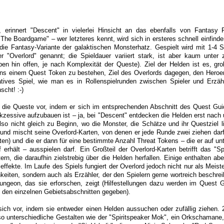
, erinnert "Descent" in vielerlei Hinsicht an das ebenfalls von Fantasy
The Boardgame" – wer letzteres kennt, wird sich in ersteres schnell einfinde
ie Fantasy-Variante der galaktischen Monsterhatz. Gespielt wird mit 1-4 S
ier "Overlord" genannt; die Spieldauer variiert stark, ist aber kaum unter
en hin offen, je nach Komplexität der Queste). Ziel der Helden ist es, gro
ns einem Quest Token zu bestehen, Ziel des Overlords dagegen, den Hero
ives Spiel, wie man es in Rollenspielrunden zwischen Spieler und Erzähl
scht! :-)
t die Queste vor, indem er sich im entsprechenden Abschnitt des Quest Guid
ukzessive aufzubauen ist – ja, bei "Descent" entdecken die Helden erst nach
also nicht gleich zu Beginn, wo die Monster, die Schätze und ihr Questziel l
 und mischt seine Overlord-Karten, von denen er jede Runde zwei ziehen darf 
en) und die er dann für eine bestimmte Anzahl Threat Tokens – die er auf unt
f erhält – ausspielen darf. Ein Großteil der Overlord-Karten betrifft das "S
rn, die daraufhin zielstrebig über die Helden herfallen. Einige enthalten ab
effekte. Im Laufe des Spiels fungiert der Overlord jedoch nicht nur als Meis
hkeiten, sondern auch als Erzähler, der den Spielern gerne wortreich beschre
ungeon, das sie erforschen, zeigt (Hilfestellungen dazu werden im Quest 
u den einzelnen Gebietsabschnitten gegeben).
 sich vor, indem sie entweder einen Helden aussuchen oder zufällig ziehen. 
so unterschiedliche Gestalten wie der "Spiritspeaker Mok", ein Orkschamane,