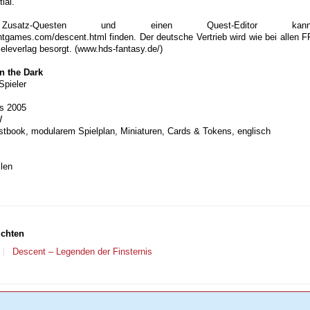
ial.
atz-Questen und einen Quest-Editor k
htgames.com/descent.html finden. Der deutsche Vertrieb wird wie bei allen 
eleverlag besorgt. (www.hds-fantasy.de/)
n the Dark
 Spieler
s 2005
W
tbook, modularem Spielplan, Miniaturen, Cards & Tokens, englisch
len
ichten
Descent – Legenden der Finsternis