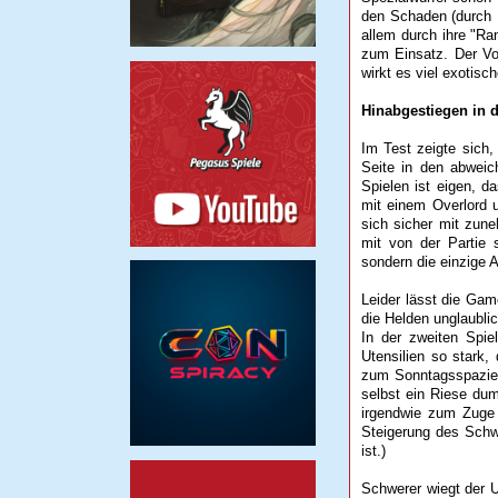
den Schaden (durch H
allem durch ihre "R
zum Einsatz. Der V
wirkt es viel exotisc
Hinabgestiegen in d
Im Test zeigte sich,
Seite in den abweic
Spielen ist eigen, d
mit einem Overlord 
sich sicher mit zun
mit von der Partie s
sondern die einzige A
Leider lässt die Gam
die Helden unglaubli
In der zweiten Spie
Utensilien so stark,
zum Sonntagsspazie
selbst ein Riese du
irgendwie zum Zuge 
Steigerung des Schwi
ist.)
Schwerer wiegt der U