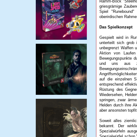
Ramm-Bock "Steelhorn
griesgrämige Zauber
Spiel "Runebound"
oberirdischen Rahme
Das Spielkonzept
Gespielt wird in Ru
unterteilt sich gro
unbegrenzt Waffen u
Aktion von Laufen 
Bewegungspunkte dur
und uns aus zah
Bewegungseinsch
Angriffsmöglichkeit
auf die einzelnen S
entsprechend effekt
Rüstung des Gegners
Wiedersehen, Helden
springen, zwar ärme
Helden durch ihre A
aber ansonsten topfit
Soweit alles ziemli
bekannt. Der wirkl
Spezialwürfeln ausg
Spezialwürfel schon 