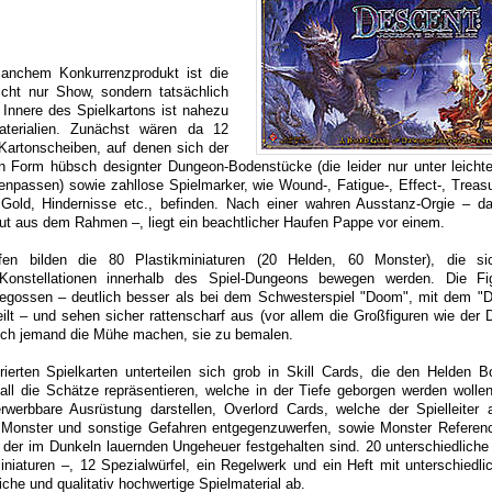
nchem Konkurrenzprodukt ist die
cht nur Show, sondern tatsächlich
Innere des Spielkartons ist nahezu
materialien. Zunächst wären da 12
Kartonscheiben, auf denen sich der
in Form hübsch designter Dungeon-Bodenstücke (die leider nur unter leich
assen) sowie zahllose Spielmarker, wie Wound-, Fatigue-, Effect-, Treasur
Gold, Hindernisse etc., befinden. Nach einer wahren Ausstanz-Orgie – d
 gut aus dem Rahmen –, liegt ein beachtlicher Haufen Pappe vor einem.
en bilden die 80 Plastikminiaturen (20 Helden, 60 Monster), die si
n Konstellationen innerhalb des Spiel-Dungeons bewegen werden. Die Fi
 gegossen – deutlich besser als bei dem Schwesterspiel "Doom", mit dem "D
lt – und sehen sicher rattenscharf aus (vor allem die Großfiguren wie der 
sich jemand die Mühe machen, sie zu bemalen.
rierten Spielkarten unterteilen sich grob in Skill Cards, die den Helden Bo
all die Schätze repräsentieren, welche in der Tiefe geborgen werden wolle
rwerbbare Ausrüstung darstellen, Overlord Cards, welche der Spielleiter 
Monster und sonstige Gefahren entgegenzuwerfen, sowie Monster Referen
 der im Dunkeln lauernden Ungeheuer festgehalten sind. 20 unterschiedlich
niaturen –, 12 Spezialwürfel, ein Regelwerk und ein Heft mit unterschiedl
che und qualitativ hochwertige Spielmaterial ab.