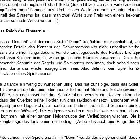
erzchen) und mögliche Extra-Effekte (durch Blitze). Je nach Farbe zeichnen
ange" oder ihren "Damage" aus. Und je nach Waffe kommen sie unterschiedli
orteil des Systems ist, dass man zwei Würfe zum Preis von einem bekom
her als schnöde W6 zu werfen. ;-)
as Reich der Finsternis ...
 dass "Descent" auf der einen Seite "Doom" tatsächlich sehr ähnlich ist, au
henden Details das Konzept des Schwesterprodukts nicht unbedingt verbe
ass sie ziemlich lange dauern. Für die Einstiegsqueste des Fantasy-Brettspi
und zwei Spielern beispielsweise gute sechs Stunden zusammen. Diese Spi
ehmender Kenntnis der Regeln und Spielkarten verkürzen, doch sobald noc
ind, dürfte das wieder ausgeglichen sein. Also definitiv kein Spiel für Z
ttraktion eines Spieleabends!
e Balance ein wenig zu wünschen übrig. Das hat zur Folge, dass das Spiel 
ch schwer ist und der eine oder andere Tod nur mit Mühe und Not abgewendet
lhälfte, so nach zwei bis drei Schatztruhen, werden die Recken dann d
 dass der Overlord seine Horden tunlichst taktisch einsetzt, ansonsten wir
rgang (unser Bogenschütze machte am Ende im Schnitt 13 Schadenspunkte
mm aus der Wäsche). Die Endgegner wiederum sind teilweise so hart, dass 
kommen, mit einer ganzen Heldentruppe den Verließboden wischen. Die ko
erigkeitsgrades funktioniert nur bedingt. (Wobei das auch eine Frage des 
nterschied in der Spieleranzahl. In "Doom" wurde das so gehandhabt, dass 