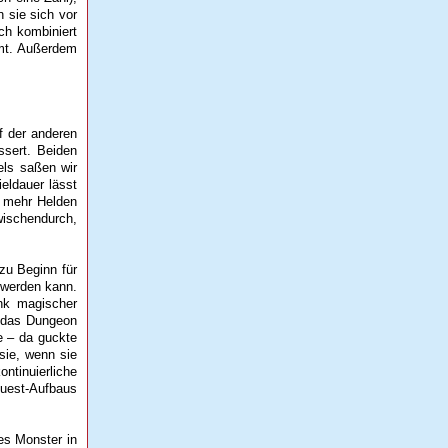
 sie sich vor
ch kombiniert
mt. Außerdem
f der anderen
ssert. Beiden
els saßen wir
eldauer lässt
h mehr Helden
wischendurch,
zu Beginn für
 werden kann.
ank magischer
d das Dungeon
 – da guckte
sie, wenn sie
ntinuierliche
Quest-Aufbaus
es Monster in