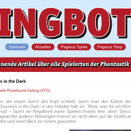
Startseite
Aktuelles
Pegasus Spiele
Pegasus Shop
s in the Dark
iele
Runebound-Setting (FFG)
e, der einem durch den Kopf schießt, wenn man den Karton de
urneys in the Dark" in den Händen hält, ist: "Wow, was für ein Mon
ß – räumt ein Regalbrett eures Spieleschranks leer, denn "Desce
geachtet anderer Meinungen kommt es nicht allein auf die Größe an
en und einen Blick ins Innere geworfen!