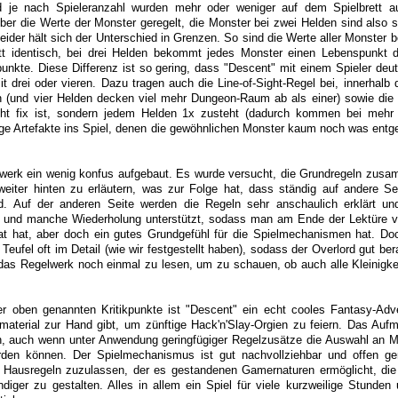
d je nach Spieleranzahl wurden mehr oder weniger auf dem Spielbrett au
ber die Werte der Monster geregelt, die Monster bei zwei Helden sind also 
Leider hält sich der Unterschied in Grenzen. So sind die Werte aller Monster 
t identisch, bei drei Helden bekommt jedes Monster einen Lebenspunkt d
nkte. Diese Differenz ist so gering, dass "Descent" mit einem Spieler deut
mit drei oder vieren. Dazu tragen auch die Line-of-Sight-Regel bei, innerhalb
n (und vier Helden decken viel mehr Dungeon-Raum ab als einer) sowie die
icht fix ist, sondern jedem Helden 1x zusteht (dadurch kommen bei meh
ige Artefakte ins Spiel, denen die gewöhnlichen Monster kaum noch was ent
elwerk ein wenig konfus aufgebaut. Es wurde versucht, die Grundregeln zus
weiter hinten zu erläutern, was zur Folge hat, dass ständig auf andere Se
d. Auf der anderen Seite werden die Regeln sehr anschaulich erklärt un
le und manche Wiederholung unterstützt, sodass man am Ende der Lektüre vie
rat hat, aber doch ein gutes Grundgefühl für die Spielmechanismen hat. Do
Teufel oft im Detail (wie wir festgestellt haben), sodass der Overlord gut ber
das Regelwerk noch einmal zu lesen, um zu schauen, ob auch alle Kleinigke
r oben genannten Kritikpunkte ist "Descent" ein echt cooles Fantasy-Ad
material zur Hand gibt, um zünftige Hack'n'Slay-Orgien zu feiern. Das Auf
 auch wenn unter Anwendung geringfügiger Regelzusätze die Auswahl an 
erden können. Der Spielmechanismus ist gut nachvollziehbar und offen g
n Hausregeln zuzulassen, der es gestandenen Gamernaturen ermöglicht, die
diger zu gestalten. Alles in allem ein Spiel für viele kurzweilige Stunden 