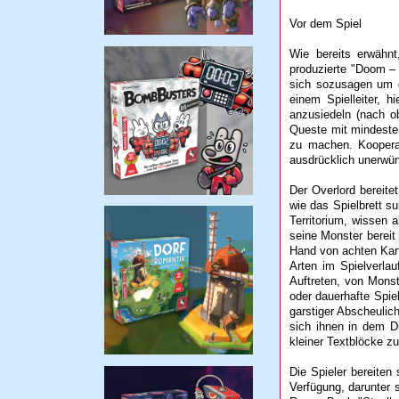
Vor dem Spiel
Wie bereits erwähnt
produzierte "Doom – 
sich sozusagen um d
einem Spielleiter, h
anzusiedeln (nach ob
Queste mit mindeste
zu machen. Kooperat
ausdrücklich unerwün
Der Overlord bereite
wie das Spielbrett s
Territorium, wissen 
seine Monster bereit
Hand von achten Kart
Arten im Spielverlau
Auftreten, von Monste
oder dauerhafte Spiel
garstiger Abscheulic
sich ihnen in dem D
kleiner Textblöcke z
Die Spieler bereiten
Verfügung, darunter 