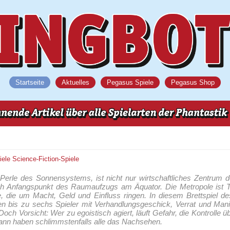
Startseite
Aktuelles
Pegasus Spiele
Pegasus Shop
iele
Science-Fiction-Spiele
Perle des Sonnensystems, ist nicht nur wirtschaftliches Zentrum d
ch Anfangspunkt des Raumaufzugs am Äquator. Die Metropole ist 
 die um Macht, Geld und Einfluss ringen. In diesem Brettspiel de
en bis zu sechs Spieler mit Verhandlungsgeschick, Verrat und Man
Doch Vorsicht: Wer zu egoistisch agiert, läuft Gefahr, die Kontrolle ü
dann haben schlimmstenfalls alle das Nachsehen.