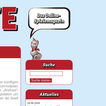
er künftigen
Tummelplatz
s „Android“-
ipulation um
ber die Stadt
24.06.2026