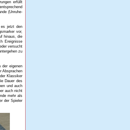
ungen erfüllt
 entsprechend
ände (Unruhe-
 es jetzt den
gsmarker vor,
f hinaus, die
ch Ereignisse
eder versucht
runtergehen zu
n der eigenen
er Absprachen
der Klassiker
die Dauer des
chen und auch
ber auch nicht
unde mehr als
r der Spieler