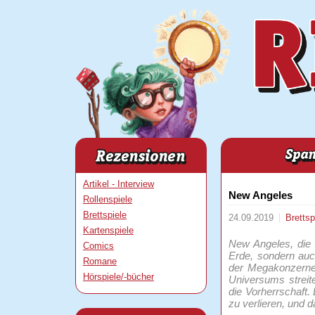
Artikel - Interview
New Angeles
Rollenspiele
Brettspiele
24.09.2019
Brettsp
Kartenspiele
New Angeles, die 
Comics
Erde, sondern au
Romane
der Megakonzerne,
Hörspiele/-bücher
Universums streit
die Vorherrschaft. 
zu verlieren, und 