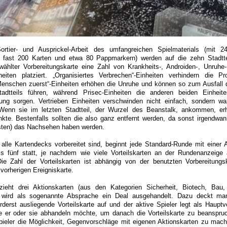
rtier- und Ausprickel-Arbeit des umfangreichen Spielmaterials (mit 24 
n, fast 200 Karten und etwa 80 Pappmarkern) werden auf die zehn Stadt
ählter Vorbereitungskarte eine Zahl von Krankheits-, Androiden-, Unruhe-
iten platziert. „Organisiertes Verbrechen“-Einheiten verhindern die P
Menschen zuerst“-Einheiten erhöhen die Unruhe und können so zum Ausfall
adtteils führen, während Prisec-Einheiten die anderen beiden Einheite
ng sorgen. Vertrieben Einheiten verschwinden nicht einfach, sondern w
 Wenn sie im letzten Stadtteil, der Wurzel des Beanstalk, ankommen, er
e. Bestenfalls sollten die also ganz entfernt werden, da sonst irgendwann
isten) das Nachsehen haben werden.
alle Kartendecks vorbereitet sind, beginnt jede Standard-Runde mit einer 
is fünf statt, je nachdem wie viele Vorteilskarten an der Rundenanzeige
ie Zahl der Vorteilskarten ist abhängig von der benutzten Vorbereitungs
vorherigen Ereigniskarte.
 zieht drei Aktionskarten (aus den Kategorien Sicherheit, Biotech, Bau
nn wird als sogenannte Absprache ein Deal ausgehandelt. Dazu deckt ma
erst ausliegende Vorteilskarte auf und der aktive Spieler legt als Hauptv
ie er oder sie abhandeln möchte, um danach die Vorteilskarte zu beanspr
pieler die Möglichkeit, Gegenvorschläge mit eigenen Aktionskarten zu mach