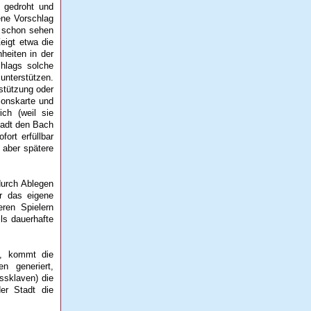
 gedroht und
ene Vorschlag
e schon sehen
eigt etwa die
nheiten in der
hlags solche
unterstützen.
stützung oder
ionskarte und
ch (weil sie
Stadt den Bach
ort erfüllbar
 aber spätere
durch Ablegen
ür das eigene
ren Spielern
ls dauerhafte
n, kommt die
n generiert,
ssklaven) die
der Stadt die