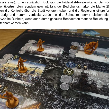
 als zwei). Einen zusätzlich Kick gibt die Föderalist-Rivalen-Karte. Der Fö
er übertrumpfen, sondern gewinnt, falls der Bedrohungsmarker die Marke 25 
en die Kontrolle über die Stadt verloren haben und die Regierung eingreif
bt übrig und kommt verdeckt zurück in die Schachtel, somit bleiben die
etwas im Dunkeln, wenn auch durch genaues Beobachten manche Beziehung,
ffenbart werden kann.