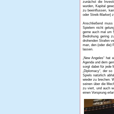
zunächst die Investi
wurden, Kapital gew
zu beeinflussen, ka
oder Streik-Marker) 
Anschließend muss d
Spielern nicht gelu
gerne auch mal um 5 
Bedrohung gering zu
drohenden Strafen ve
man, den (oder die) R
lassen.
„New Angeles“ hat a
Agenda und dem geme
sorgt dabei für jede
„Diplomacy“, der so
Spiels natürlich ab
wieder zu brechen. We
seinen über die Mec
zu viert, und auch w
einen Vorsprung erlan