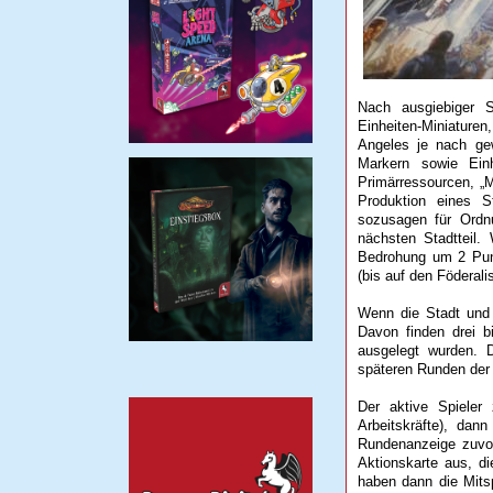
Nach ausgiebiger So
Einheiten-Miniature
Angeles je nach gew
Markern sowie Einhe
Primärressourcen, „
Produktion eines St
sozusagen für Ordnu
nächsten Stadtteil.
Bedrohung um 2 Punkt
(bis auf den Föderal
Wenn die Stadt und 
Davon finden drei b
ausgelegt wurden. D
späteren Runden der 
Der aktive Spieler
Arbeitskräfte), da
Rundenanzeige zuvord
Aktionskarte aus, d
haben dann die Mits