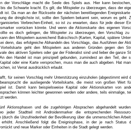
n der Vorschläge macht die Seele des Spiels aus. Hier kann bestochen,
bis die Schwarte kracht. Es gilt, die Mitspieler zu überzeugen, dass der eig
adt ist. Da man an der Rückseite der nächsten bereitliegenden Ereigniskart
ng die dringlichste ist, sollte den Spielern bekannt sein, worum es geht. Z
rganisiertes Verbrechen-Einheit, so ist zu erwarten, dass für jede dieser Ei
gsmarker vorrücken könnte. Und wenn die Aktionskarte des eigenen Vorsc
 sollte es doch gelingen, die Mitspieler zu überzeugen, den Vorschlag zu 
ann den Mitspielern ausreichend Bakschisch (Karten, Kapital, spätere Unter
sei denn, das erfolgreiche Abhandeln des Vorschlags, das Ausführen der Akt
Vorteilskarte geht den Mitspielern aus anderen Gründen gegen den Stri
vale des aktiven Spielers oder gar der Föderalist sind und lieber die ganze 
An den Handel ist man prinzipiell gebunden, zumindest an den Teil, der sof
Kapital oder eine Karte versprochen, muss man die auch abgeben. Hat man
chen, ist Verrat ausdrücklich erlaubt.
fft, für seinen Vorschlag mehr Unterstützung einzuholen (abgestimmt wird 
 beansprucht die ausliegende Vorteilskarte, die meist von großen Wert f
el ist. Damit kann beispielsweise Kapital oder Aktionskarten von ande
sprachen können leichter gewonnen werden oder andere, teils einmalige, tei
zt werden.
ünf Aktionsphasen und die zugehörigen Absprachen abgehandelt wurde
wo jeder Stadtteil mit Androidenmarker die entsprechenden Ressource
ch (durch die Unzufriedenheit der Bevölkerung über die unmenschlichen Arbeit
 erhöht. Anschließend folgt die Ereignisphase, in der je nach Status 
rrückt und neue Marker oder Einheiten in die Stadt gelegt werden.