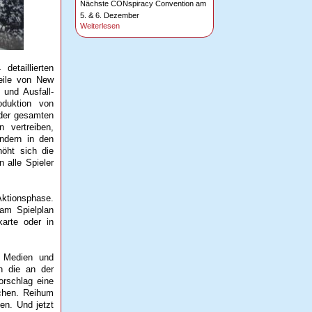
Nächste CONspiracy Convention am
5. & 6. Dezember
Weiterlesen
detaillierten
teile von New
 und Ausfall-
roduktion von
 der gesamten
n vertreiben,
andern in den
höht sich die
 alle Spieler
Aktionsphase.
 am Spielplan
karte oder in
, Medien und
n die an der
orschlag eine
uchen. Reihum
en. Und jetzt