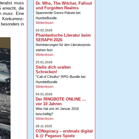
deralist muss
Dr. Who, The Witcher, Fallout
und Forgotten Realms
erreicht, die
Spannende Genre-Pakete bei
en muss. Eine
HumbeBundle
 Konkurrenz-
Weiterlesen
 besonders in
03.02.2026
Phantastische Literatur beim
SERAPH 2026
Nominierungen für den Literaturpreis
stehen fest
Weiterlesen
25.01.2026
Stelle dich uralten
Schrecken!
"Call of Cthulhu"-RPG-Bundle bei
HumbleBundle
Weiterlesen
04.01.2026
Der RINGBOTE ONLINE ...
vor 10 Jahren
Was hat uns im Januar 2016
beschäftig?
Weiterlesen
28.11.2025
CONspiracy – erstmals digital
& @ Pegasus Spiele