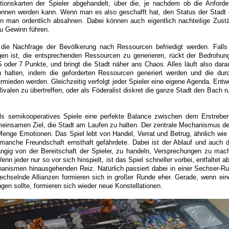
tionskarten der Spieler abgehandelt, über die, je nachdem ob die Anforder
onnen werden kann. Wenn man es also geschafft hat, den Status der Stadt
nn man ordentlich absahnen. Dabei können auch eigentlich nachteilige Zust
zu Gewinn führen.
ie Nachfrage der Bevölkerung nach Ressourcen befriedigt werden. Falls
ngen ist, die entsprechenden Ressourcen zu generieren, rückt der Bedrohun
oder 7 Punkte, und bringt die Stadt näher ans Chaos. Alles läuft also darau
 halten, indem die geforderten Ressourcen generiert werden und die dur
rmieden werden. Gleichzeitig verfolgt jeder Spieler eine eigene Agenda. Entw
ivalen zu übertreffen, oder als Föderalist diskret die ganze Stadt den Bach 
ls semikooperatives Spiele eine perfekte Balance zwischen dem Erstrebe
insamen Ziel, die Stadt am Laufen zu halten. Der zentrale Mechanismus d
 Menge Emotionen. Das Spiel lebt von Handel, Verrat und Betrug, ähnlich wie 
 manche Freundschaft ernsthaft gefährdete. Dabei ist der Ablauf und auch 
hängig von der Bereitschaft der Spieler, zu handeln, Versprechungen zu ma
nn jeder nur so vor sich hinspielt, ist das Spiel schneller vorbei, entfaltet a
hanismen hinausgehenden Reiz. Natürlich passiert dabei in einer Sechser-R
echselnde Allianzen formieren sich in großer Runde eher. Gerade, wenn eine
gen sollte, formieren sich wieder neue Konstellationen.