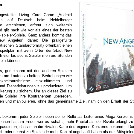
lm
ngestellte Living Card Game „Android
alls auf Deutsch beim Heidelberger
ee erschienen, erfreut sich weiterhin
nd gilt nach wie vor als eines der besten
ispieler-Spiele. Ganz anders kommt das
ew Angeles“ daher: Die prallgefüllte
atischen Standardformat) offenbart einen
spielplan mit zehn Orten der Stadt New
h vier bis sechs Spieler mehrere Stunden
eln können.
 es, gemeinsam mit den anderen Spielern
es am Laufen zu halten, Bedrohungen wie
nkheitsausbrüche einzudämmen und
nd Dienstleistungen zu produzieren, um
lkerung zu sichern. Um an dieses Ziel zu
 Spieler ihre Kontrahenten überreden,
en und manipulieren, ohne das gemeinsame Ziel, nämlich den Erhalt der S
 bekommt jeder Spieler neben seiner Rolle als Leiter eines Mega-Konzerns 
onnen hat am Ende, wer es schafft, mehr Kapital als der Rivale erlangt z
 passieren, dass man die Rivalen-Karte des eigenen Konzerns bekommt. D
ünft oder sechst zu Spielende mehr Kapital angehäuft haben als drei Mitspieler 