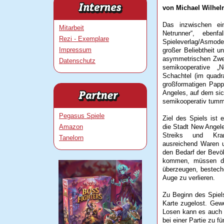
von Michael Wilhe
Das inzwischen ei
Mitarbeit
Netrunner“, ebenf
Rezi - Exemplare
Spieleverlag/Asmod
Impressum
großer Beliebtheit u
asymmetrischen Zwe
Datenschutz
semikooperative „N
Schachtel (im quadr
großformatigen Papp
Angeles, auf dem sic
semikooperativ tumm
Pegasus Spiele
Ziel des Spiels ist
Amazon
die Stadt New Angel
Streiks und Kra
Tanelorn
ausreichend Waren u
den Bedarf der Bevö
kommen, müssen die
überzeugen, bestech
Auge zu verlieren.
Zu Beginn des Spiels
Karte zugelost. Gew
Losen kann es auch
bei einer Partie zu f