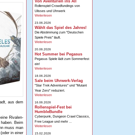
Von Aventurien ins All
Rollenspiel-Crowdfundings von
Ulisses und Uhrwerk
Weiterlesen
23.06.2026
Wählt das Spiel des Jahres!
Die Abstimmung zum "Deutschen
Spiele Preis" läuft.
Weiterlesen
20.06.2026
Hot Summer bei Pegasus
Pegasus Spiele lädt zum Sommerfest
ein!
Weiterlesen
18.06.2026
Sale beim Uhrwerk-Verlag
"Star Trek Adventures" und "Mutant
Year Zero" reduziert.
Weiterlesen
tadt, aus dem
16.06.2026
Rollenspiel-Fest bei
HumbleBundle
Cyberpunk, Dungeon Crawl Classics,
eine Rivalen-
Free League und mehr ...
u haben. Beim
Weiterlesen
ann muss man
(oder in einer
15.02.2026