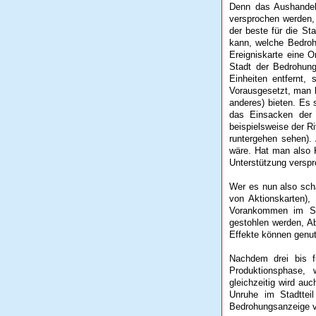
Denn das Aushandel
versprochen werden, 
der beste für die St
kann, welche Bedrohu
Ereigniskarte eine O
Stadt der Bedrohun
Einheiten entfernt,
Vorausgesetzt, man k
anderes) bieten. Es 
das Einsacken der 
beispielsweise der Ri
runtergehen sehen). 
wäre. Hat man also 
Unterstützung verspro
Wer es nun also scha
von Aktionskarten),
Vorankommen im Spi
gestohlen werden, Ab
Effekte können genut
Nachdem drei bis f
Produktionsphase, 
gleichzeitig wird au
Unruhe im Stadtteil
Bedrohungsanzeige vo