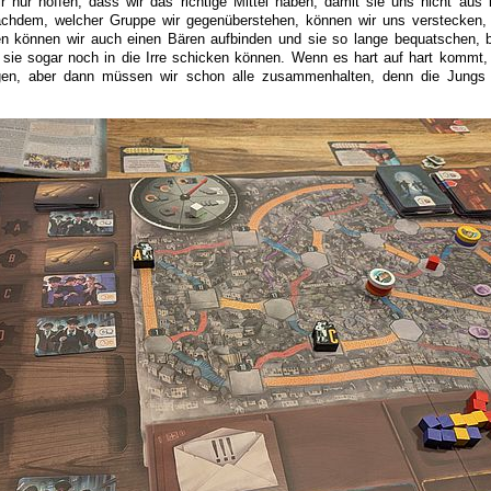
r nur hoffen, dass wir das richtige Mittel haben, damit sie uns nicht aus
achdem, welcher Gruppe wir gegenüberstehen, können wir uns verstecken
können wir auch einen Bären aufbinden und sie so lange bequatschen, b
 sie sogar noch in die Irre schicken können. Wenn es hart auf hart kommt
egen, aber dann müssen wir schon alle zusammenhalten, denn die Jungs 