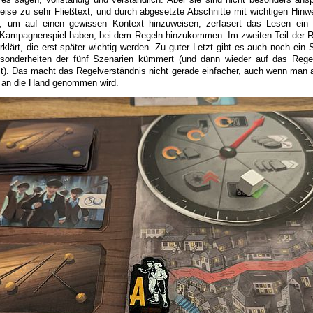
weise zu sehr Fließtext, und durch abgesetzte Abschnitte mit wichtigen Hinw
ift, um auf einen gewissen Kontext hinzuweisen, zerfasert das Lesen ein
 Kampagnenspiel haben, bei dem Regeln hinzukommen. Im zweiten Teil der 
rklärt, die erst später wichtig werden. Zu guter Letzt gibt es auch noch ein
sonderheiten der fünf Szenarien kümmert (und dann wieder auf das Regel
t). Das macht das Regelverständnis nicht gerade einfacher, auch wenn man 
t an die Hand genommen wird.