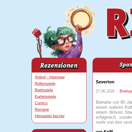
Artikel - Interview
Severton
Rollenspiele
Brettspiele
27.06.2026
Brettsp
Kartenspiele
Beinahe vor 90 Jah
Comics
einem wahren Kult 
Romane
einem fiktiven St
Hörspiele/-bücher
erfolgreich, sond
mehr von ihm veröf
von KaiM