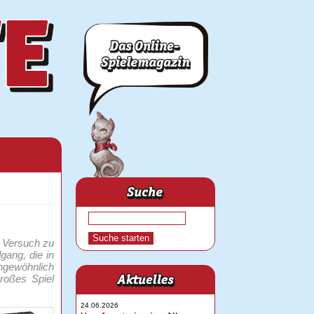
n Versuch zu
gang, die in
ungewöhnlich
roßes Spiel
24.06.2026