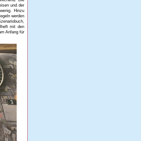
eisen und der
 wenig. Hinzu
Regeln werden
 Szenariobuch,
heft mit den
am Anfang für