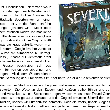
ünf Jugendlichen – nicht wie etwa in
s, sondern ganz nach Belieben auch
r uns in die dunklen Gassen des
Stadtteils Severton vor, um einen
etten, der von den Vonts entführt
ngen gehalten wird. Diese fiese
inem strengen Kodex und mag keine
sollte ihnen also nur in die Quere
 vorbereitet ist. Im Original heißt
 was die Frage aufwirft, warum man
tel kommt. Google brachte zunächst
 wurde die allmächtige KI befragt.
ass „Stínadla“ für Richtstätte steht
Schatten bedeutet, was den dunklen
en Gassen beschreiben soll. Das
eht für trennen oder abtrennen und
wiegend. Mit diesem Wissen können
lche Stimmung der Autor damals im Kopf hatte, als er die Geschichten schrie
ehen wir die Stadt vor uns und beginnen mit unseren Spielsteinen an der G
Severton. Die Wege an den Häusern und Kanälen vorbei führen uns zu
ind verwinkelt wie ein Spinnennetz. Irgendwo dort muss unser Freund Georg
üssen wir uns genau umschauen und die Gegend erkunden. Überall dort, w
rweilen, können wir Erkenntnisse sammeln. Doch die Vonts, unsere Gegensp
ie patrouillieren durch die Stadt und sind jederzeit bereit, uns Ärger zu ma