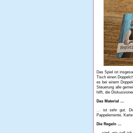
Das Spiel ist insges
Tisch einen Doppelcha
es bei einem Doppelc
Steuerung alle gemei
hilft, die Diskussion
Das Material …
… ist sehr gut. Di
Pappelemente, Karten
Die Regeln …
… sind, wie soll ich