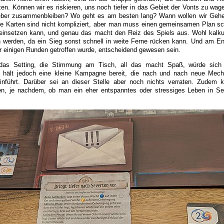
zen. Können wir es riskieren, uns noch tiefer in das Gebiet der Vonts zu wag
lieber zusammenbleiben? Wo geht es am besten lang? Wann wollen wir Ge
e Karten sind nicht kompliziert, aber man muss einen gemeinsamen Plan s
insetzen kann, und genau das macht den Reiz des Spiels aus. Wohl kalkul
werden, da ein Sieg sonst schnell in weite Ferne rücken kann. Und am E
r einigen Runden getroffen wurde, entscheidend gewesen sein.
as Setting, die Stimmung am Tisch, all das macht Spaß, würde sich 
l hält jedoch eine kleine Kampagne bereit, die nach und nach neue Mec
inführt. Darüber sei an dieser Stelle aber noch nichts verraten. Zudem
eren, je nachdem, ob man ein eher entspanntes oder stressiges Leben in S