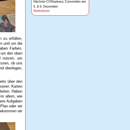
Nächste CONspiracy Convention am
5. & 6. Dezember
Weiterlesen
 zu erfüllen,
en und um die
haben Farben,
, um den oben
l nutzen, um
issen, ob uns
nd überlegen,
eits über den
seren Karten
leiten. Haben
or allem, wie
sere Aufgaben
Plan oder wir
 bekommen wir