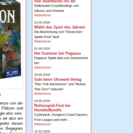
Von Aventurien ins All
Rollenspiel-Crowdfundings von
Ulisses und Uhrwerk
Weiterlesen
23.06.2026
Wählt das Spiel des Jahres!
Die Abstimmung zum "Deutschen
Spiele Preis" läuft.
Weiterlesen
20.06.2026
Hot Summer bei Pegasus
Pegasus Spiele lädt zum Sommerfest
ein!
Weiterlesen
18.06.2026
Sale beim Uhrwerk-Verlag
"Star Trek Adventures" und "Mutant
Year Zero" reduziert.
Weiterlesen
b.
16.06.2026
renze von der
Rollenspiel-Fest bei
 Plätzen und
HumbleBundle
ie also sein.
Cyberpunk, Dungeon Crawl Classics,
o wir also am
Free League und mehr ...
ieler, lassen
Weiterlesen
chen. Begegnen
15.02.2026