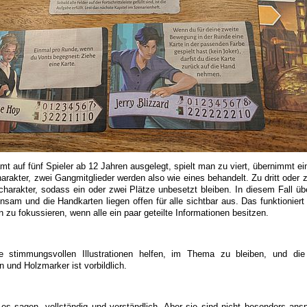
amt auf fünf Spieler ab 12 Jahren ausgelegt, spielt man zu viert, übernimmt 
rakter, zwei Gangmitglieder werden also wie eines behandelt. Zu dritt oder z
harakter, sodass ein oder zwei Plätze unbesetzt bleiben. In diesem Fall ü
nsam und die Handkarten liegen offen für alle sichtbar aus. Das funktioniert
en zu fokussieren, wenn alle ein paar geteilte Informationen besitzen.
e stimmungsvollen Illustrationen helfen, im Thema zu bleiben, und die 
 und Holzmarker ist vorbildlich.
 es sagen, vollständig und verständlich. Aber sie sind nicht besonders ans