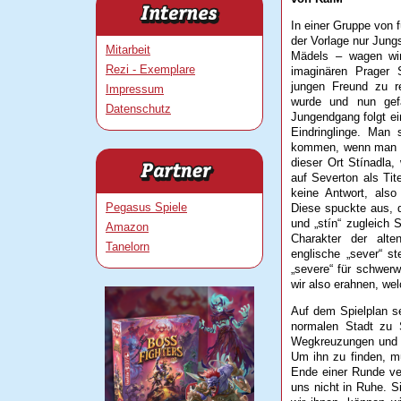
In einer Gruppe von f
der Vorlage nur Jung
Mitarbeit
Mädels – wagen wi
Rezi - Exemplare
imaginären Prager 
jungen Freund zu r
Impressum
wurde und nun gefa
Datenschutz
Jungendgang folgt e
Eindringlinge. Man 
kommen, wenn man gut
dieser Ort Stínadla,
auf Severton als Ti
keine Antwort, also
Pegasus Spiele
Diese spuckte aus, d
und „stín“ zugleich 
Amazon
Charakter der alt
Tanelorn
englische „sever“ st
„severe“ für schwer
wir also erahnen, we
Auf dem Spielplan s
normalen Stadt zu 
Wegkreuzungen und s
Um ihn zu finden, m
Ende einer Runde ve
uns nicht in Ruhe. S