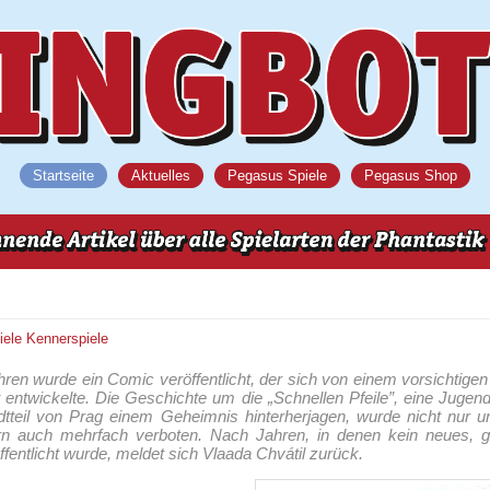
Startseite
Aktuelles
Pegasus Spiele
Pegasus Shop
iele
Kennerspiele
ren wurde ein Comic veröffentlicht, der sich von einem vorsichtige
entwickelte. Die Geschichte um die „Schnellen Pfeile”, eine Jugend
adtteil von Prag einem Geheimnis hinterherjagen, wurde nicht nur 
ern auch mehrfach verboten. Nach Jahren, in denen kein neues, g
fentlicht wurde, meldet sich Vlaada Chvátil zurück.