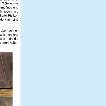
en? Sollen wir
heimgänge und
chmieden, wie
ierte Risiken
nde kann eine
aber schnell
hanismen und
 kann man die
everton haben