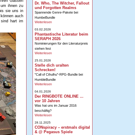
 ihren Gassen
Dr. Who, The Witcher, Fallout
, um ihnen zu
und Forgotten Realms
is sie uns in
Spannende Genre-Pakete bei
, können auch
HumbeBundle
sind hart im
Weiterlesen
03.02.2026
Phantastische Literatur beim
SERAPH 2026
Nominierungen für den Literaturpreis
stehen fest
Weiterlesen
25.01.2026
Stelle dich uralten
Schrecken!
"Call of Cthulhu"-RPG-Bundle bei
HumbleBundle
Weiterlesen
04.01.2026
Der RINGBOTE ONLINE ...
vor 10 Jahren
Was hat uns im Januar 2016
beschäftig?
Weiterlesen
28.11.2025
CONspiracy – erstmals digital
& @ Pegasus Spiele