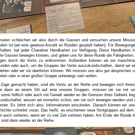
inuten schleichen wir also durch die Gassen und versuchen unsere Mission
aufen ist (wir eine gewisse Anzahl an Runden gespielt haben). Für Bewegung
halten, hat jeder Charakter Handkarten zur Verfügung. Diese Handkarten 
 die Gassen bewegen können, und geben uns für diese Runde die Fähigkeiten
gen durch die Vonts zu entkommen. Außerdem können wir sie manchma
nden oder auch, um die Gruppen der Vonts auszukundschaften, damit wir w
ehen oder wir sie überlisten können. Wir müssen uns also gut absprechen u
teilen oder in einer großen Gruppe unterwegs sein wollen.
Züge gemacht haben, sind die Vonts an der Reihe und bewegen sich ihrers
 sie dann an einem Ort auf eine unserer Gruppen, müssen wir sie mit un
 sonst höflich oder auch mit Gewalt wieder an die Grenzen ihres Gebiets beg
kundschaftet, wissen wir immerhin schon, wie sie sich bewegen werden und v
nnte. Es lohnt sich also, Informationen einzuholen. Danach können wir un
chichte schreitet voran. Das heißt, es erscheinen neue Vontgruppen auf dem 
r auch verlieren, wenn wir zu viel Zeit verloren haben. Am Ende der Runde
 sind dann wieder an der Reihe.