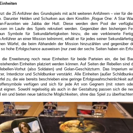
Einheiten
zt die 25 Anführer des Grundspiels mit acht weiteren Anführern – vier für di
um. Darunter Helden und Schurken aus dem Kinofilm „Rogue One: A Star War
n-Favoriten wie Jabba der Hutt. Diese werden dem Pool der verfügba
sen im Laufe des Spiels rekrutiert werden. Gegenüber den bisherigen Fer
n Symbole für Sekundärfertigkeiten hinzu, die wie verkleinerte Fertig
Anführer an einer Mission teilnimmt, erhält er für jedes seiner Sekundärfert
nen Würfel, die beim Abhandeln der Mission hinzuzählen und gegenüber d
b so hohe Erfolgschance ausweisen (nur zwei der sechs Seiten haben ein Erfo
t die Erweiterung noch neue Einheiten für beide Parteien ein, die bei Ba
estehenden Einheiten platziert werden können. Auf Seiten der Rebellen sind d
Rebellen-Vorhut (also Soldaten) und Golan-Geschützturm. Das Imperium wi
er, Interdictor und Schildbunker verstärkt. Alle Einheiten (außer Schildbunke
el zu, die wie bereits beschrieben eine geringe Erfolgswahrscheinlichkeit au
reffersymbole verfügen und sich für jede Art von Gegnern (mit rotem o
ut eignen. Sowohl regelseitig als auch in der Gestaltung passen sich die ne
l ein und bieten neue taktische Möglichkeiten, ohne das Spiel zu überfrachten