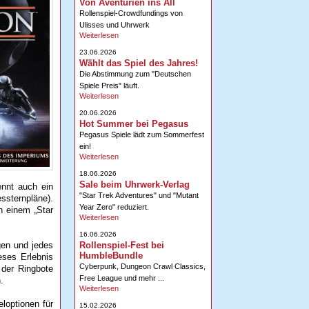
Von Aventurien ins All
Rollenspiel-Crowdfundings von
Ulisses und Uhrwerk
Weiterlesen
23.06.2026
Wählt das Spiel des Jahres!
Die Abstimmung zum "Deutschen
Spiele Preis" läuft.
Weiterlesen
20.06.2026
Hot Summer bei Pegasus
Pegasus Spiele lädt zum Sommerfest
ein!
Weiterlesen
18.06.2026
Sale beim Uhrwerk-Verlag
nnt auch ein
"Star Trek Adventures" und "Mutant
ssternpläne).
Year Zero" reduziert.
n einem „Star
Weiterlesen
16.06.2026
Rollenspiel-Fest bei
gen und jedes
HumbleBundle
eses Erlebnis
Cyberpunk, Dungeon Crawl Classics,
 der Ringbote
Free League und mehr ...
.
Weiterlesen
loptionen für
15.02.2026