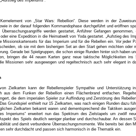
 „Aufstieg des Imperiums“.
 Kernelement von „Star Wars: Rebellion“. Diese werden in der Zuweisu
 sowie in der darauf folgenden Kommandophase durchgeführt und eröffnen s
: Überraschungsangriffe werden gestartet, Anführer Gefangen genommen, 
 oder eine Expedition in die Heimatwelt von Yoda gestartet. „Aufstieg des Im
Missionskartensets für das Imperium und für die Rebellen ein. Vor jeder P
tscheiden, ob sie mit dem bisherigen Set an den Start gehen möchten oder 
erung. Gerade bei Spielgruppen, die schon einige Runden hinter sich haben u
en, bringen die 44 neuen Karten ganz neue taktische Möglichkeiten ins 
ie Missionen sehr ausgewogen und regeltechnisch auch sehr elegant in d
n
von Zielkarten kann der Rebellenspieler Sympathie und Unterstützung i
ch aus dem Funken der Rebellion einen Flächenbrand entfachen. Regelte
ringert, die dem imperialen Spieler zur Auffindung und Zerstörung des Rebell
 Das Grundspiel enthielt nur 15 Zielkarten, was nach einigen Runden dazu füh
glichen Zielkarten bekannt waren und dementsprechend die Taktiken ausger
des Imperiums“ erweitert nun das Spektrum des Zielstapels um zwölf ne
spekt des Spiels deutlich weniger planbar und durchschaubar. An dessen Stel
iabilität und damit verbundene Überraschungsmomente. Wie bereits bei den M
rten sehr durchdacht und passen sich harmonisch in die Thematik ein.