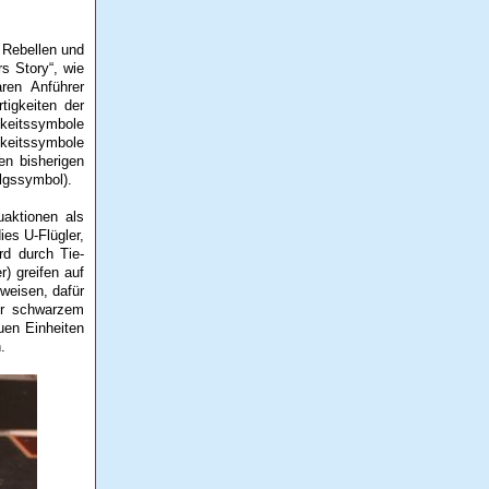
e Rebellen und
s Story“, wie
ren Anführer
tigkeiten der
keitssymbole
igkeitssymbole
en bisherigen
lgssymbol).
uaktionen als
ies U-Flügler,
rd durch Tie-
r) greifen auf
fweisen, dafür
der schwarzem
uen Einheiten
.