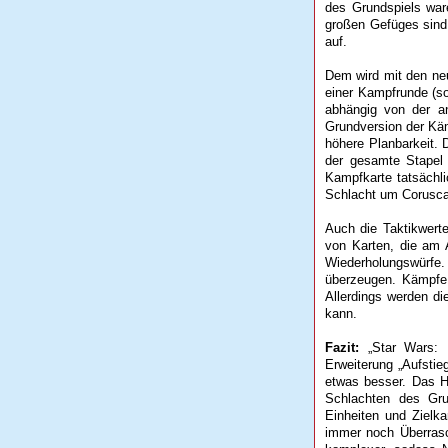
des Grundspiels ware
großen Gefüges sind,
auf.
Dem wird mit den neu
einer Kampfrunde (so
abhängig von der an
Grundversion der Käm
höhere Planbarkeit. 
der gesamte Stapel 
Kampfkarte tatsächli
Schlacht um Corusc
Auch die Taktikwert
von Karten, die am 
Wiederholungswürfe
überzeugen. Kämpfe 
Allerdings werden d
kann.
Fazit:
„Star Wars: R
Erweiterung „Aufsti
etwas besser. Das Hi
Schlachten des Gru
Einheiten und Zielk
immer noch Überrasc