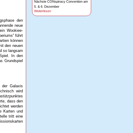
Nächste CONspiracy Convention am
5. & 6. Dezember
Weiterlesen
ngsphase den
pannende neue
ein Wookiee-
periums“ führt
artien können
mit den neuen
nd so langsam
Spiel. In den
as Grundspiel
n der Galaxis
chnisch wird
enstützpunktes
rte, dass den
ichtet werden
ue Karten und
le tritt eine
issionskarten