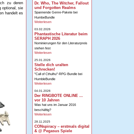
uch zu deren
Dr. Who, The Witcher, Fallout
und Forgotten Realms
 optional, sie
Spannende Genre-Pakete bei
en handelt es
HumbeBundle
Weiterlesen
03.02.2026
Phantastische Literatur beim
SERAPH 2026
Nominierungen für den Literaturpreis
stehen fest
Weiterlesen
25.01.2026
Stelle dich uralten
Schrecken!
"Call of Cthulhu"-RPG-Bundle bei
HumbleBundle
Weiterlesen
04.01.2026
Der RINGBOTE ONLINE ...
vor 10 Jahren
Was hat uns im Januar 2016
beschäftig?
Weiterlesen
28.11.2025
CONspiracy – erstmals digital
& @ Pegasus Spiele