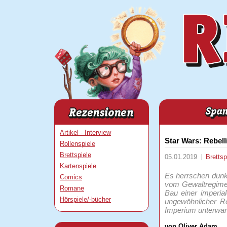
Artikel - Interview
Star Wars: Rebell
Rollenspiele
Brettspiele
05.01.2019
Brettsp
Kartenspiele
Es herrschen dunk
Comics
vom Gewaltregime 
Romane
Bau einer imperi
Hörspiele/-bücher
ungewöhnlicher Re
Imperium unterwand
von Oliver Adam