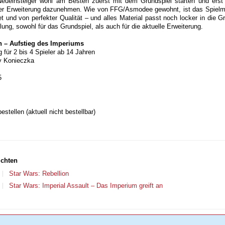
eueinsteiger wohl am Besten zuerst mit dem Grundspiel starten und erst
der Erweiterung dazunehmen. Wie von FFG/Asmodee gewohnt, ist das Spielma
et und von perfekter Qualität – und alles Material passt noch locker in die 
ng, sowohl für das Grundspiel, als auch für die aktuelle Erweiterung.
n – Aufstieg des Imperiums
g für 2 bis 4 Spieler ab 14 Jahren
y Konieczka
5
tellen (aktuell nicht bestellbar)
ichten
Star Wars: Rebellion
Star Wars: Imperial Assault – Das Imperium greift an