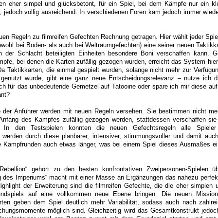
n eher simpel und glücksbetont, für ein Spiel, bei dem Kämpfe nur ein kle
 jedoch völlig ausreichend. In verschiedenen Foren kam jedoch immer wieder
en Regeln zu filmreifen Gefechten Rechnung getragen. Hier wählt jeder Spie
wohl bei Boden- als auch bei Weltraumgefechten) eine seiner neuen Taktikka
 der Schlacht beteiligten Einheiten besondere Boni verschaffen kann. 
pfe, bei denen die Karten zufällig gezogen wurden, erreicht das System hier 
Da Taktikkarten, die einmal gespielt wurden, solange nicht mehr zur Verfügun
genutzt wurde, gibt eine ganz neue Entscheidungsrelevanz – nutze ich d
ch für das unbedeutende Gemetzel auf Tatooine oder spare ich mir diese auf 
ant?
e der Anführer werden mit neuen Regeln versehen. Sie bestimmen nicht me
Anfang des Kampfes zufällig gezogen werden, stattdessen verschaffen sie
. In den Testspielen konnten die neuen Gefechtsregeln alle Spiele
werden durch diese planbarer, intensiver, stimmungsvoller und damit auc
ie Kampfrunden auch etwas länger, was bei einem Spiel dieses Ausmaßes ei
ebellion“ gehört zu den besten konfrontativen Zweipersonen-Spielen üb
eg des Imperiums“ macht mit einer Masse an Ergänzungen das nahezu perfek
ghlight der Erweiterung sind die filmreifen Gefechte, die die eher simplen 
ndspiels auf eine vollkommen neue Ebene bringen. Die neuen Missione
arten geben dem Spiel deutlich mehr Variabilität, sodass auch nach zahlr
hungsmomente möglich sind. Gleichzeitig wird das Gesamtkonstrukt jedo