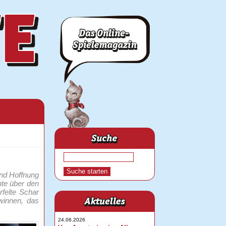
und Hoffnung
te über den
felte Schar
winnen, das
24.06.2026