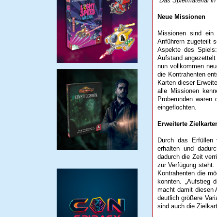
Das Spielmaterial in
Neue Missionen
Missionen sind ein
Anführern zugeteilt
Aspekte des Spiels
Aufstand angezettelt
nun vollkommen neue 
die Kontrahenten en
Karten dieser Erweit
alle Missionen kenn
Proberunden waren d
eingeflochten.
Erweiterte Zielkarte
Durch das Erfüllen 
erhalten und dadur
dadurch die Zeit ver
zur Verfügung steht.
Kontrahenten die mö
konnten. „Aufstieg 
macht damit diesen A
deutlich größere Var
sind auch die Zielka