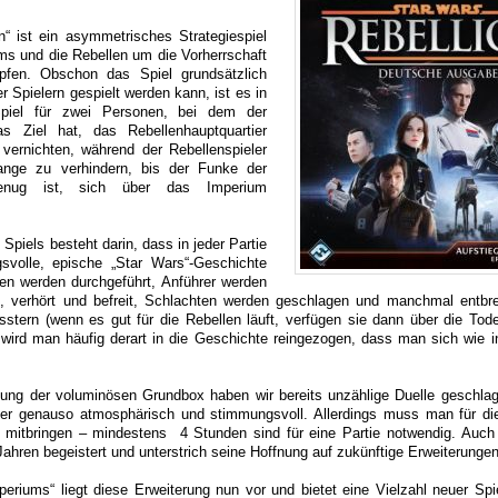
n“ ist ein asymmetrisches Strategiespiel
ms und die Rebellen um die Vorherrschaft
pfen. Obschon das Spiel grundsätzlich
er Spielern gespielt werden kann, ist es in
piel für zwei Personen, bei dem der
as Ziel hat, das Rebellenhauptquartier
vernichten, während der Rebellenspieler
lange zu verhindern, bis der Funke der
genug ist, sich über das Imperium
Spiels besteht darin, dass in jeder Partie
svolle, epische „Star Wars“-Geschichte
nen werden durchgeführt, Anführer werden
 verhört und befreit, Schlachten werden geschlagen und manchmal entbre
tern (wenn es gut für die Rebellen läuft, verfügen sie dann über die Tode
wird man häufig derart in die Geschichte reingezogen, dass man sich wie i
chung der voluminösen Grundbox haben wir bereits unzählige Duelle geschla
ber genauso atmosphärisch und stimmungsvoll. Allerdings muss man für di
t mitbringen – mindestens 4 Stunden sind für eine Partie notwendig. Auch
Jahren begeistert und unterstrich seine Hoffnung auf zukünftige Erweiterungen
periums“ liegt diese Erweiterung nun vor und bietet eine Vielzahl neuer Spie