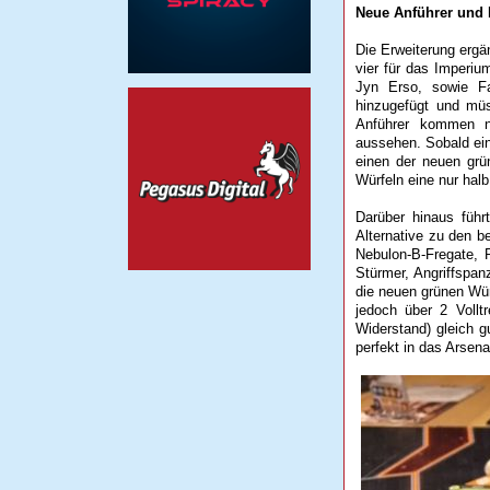
Neue Anführer und 
Die Erweiterung ergän
vier für das Imperi
Jyn Erso, sowie Fa
hinzugefügt und müs
Anführer kommen nu
aussehen. Sobald ein 
einen der neuen grü
Würfeln eine nur hal
Darüber hinaus führ
Alternative zu den b
Nebulon-B-Fregate, 
Stürmer, Angriffspanz
die neuen grünen Würf
jedoch über 2 Vollt
Widerstand) gleich g
perfekt in das Arsena