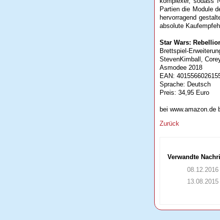
komplexer, sodass N
Partien die Module 
hervorragend gestalt
absolute Kaufempfehlu
Star Wars: Rebellio
Brettspiel-Erweiterun
StevenKimball, Core
Asmodee 2018
EAN: 401556602615
Sprache: Deutsch
Preis: 34,95 Euro
bei www.amazon.de bes
Zurück
Verwandte Nachr
08.12.2016
13.08.2015