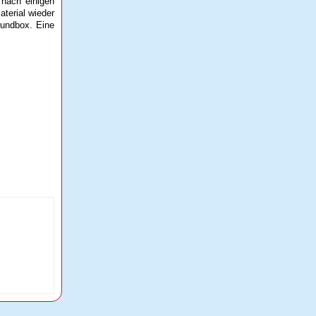
 nach einigen
terial wieder
Grundbox. Eine