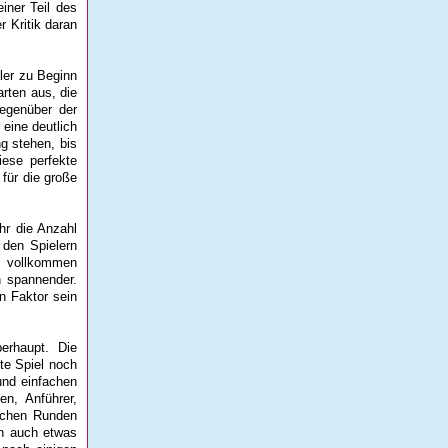
iner Teil des
 Kritik daran
ler zu Beginn
rten aus, die
Gegenüber der
eine deutlich
g stehen, bis
iese perfekte
für die große
hr die Anzahl
 den Spielern
r vollkommen
h spannender.
n Faktor sein
erhaupt. Die
te Spiel noch
und einfachen
n, Anführer,
eichen Runden
ch auch etwas