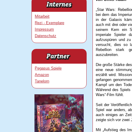
„Star Wars: Rebellio
bei dem das Imperiu
Mitarbeit
in der Galaxis käm
Rezi - Exemplare
auch mit drei oder vi
Impressum
seinem Kern ein S
imperiale Spieler d
Datenschutz
aufzuspüren und zu 
versucht, dies so 
Rebellion stark 
auszubreiten.
Die große Stärke des 
Pegasus Spiele
eine neue stimmung
Amazon
erzählt wird. Missio
gefangen genommen,
Tanelorn
Kampf um den Todess
Während des Spiels 
Wars“-Film fühlt.
Seit der Veröffentli
Spiel war anders, a
auch einiges an Zei
zeigte sich vor zwei 
Mit „Aufstieg des Im