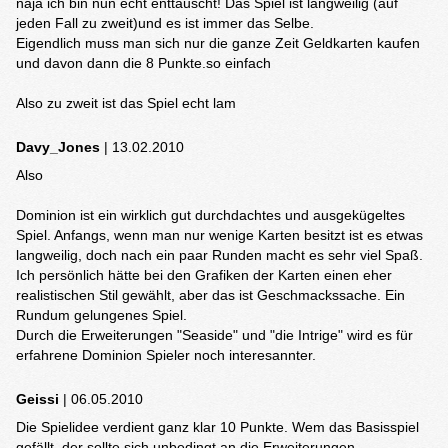
naja ich bin nun echt enttäuscht! Das Spiel ist langweilig (auf
jeden Fall zu zweit)und es ist immer das Selbe.
Eigendlich muss man sich nur die ganze Zeit Geldkarten kaufen
und davon dann die 8 Punkte.so einfach
Also zu zweit ist das Spiel echt lam
Davy_Jones
| 13.02.2010
Also
Dominion ist ein wirklich gut durchdachtes und ausgekügeltes
Spiel. Anfangs, wenn man nur wenige Karten besitzt ist es etwas
langweilig, doch nach ein paar Runden macht es sehr viel Spaß.
Ich persönlich hätte bei den Grafiken der Karten einen eher
realistischen Stil gewählt, aber das ist Geschmackssache. Ein
Rundum gelungenes Spiel.
Durch die Erweiterungen "Seaside" und "die Intrige" wird es für
erfahrene Dominion Spieler noch interesannter.
Geissi
| 06.05.2010
Die Spielidee verdient ganz klar 10 Punkte. Wem das Basisspiel
gefällt, der sollte sich unbedingt an die Erweiterungen