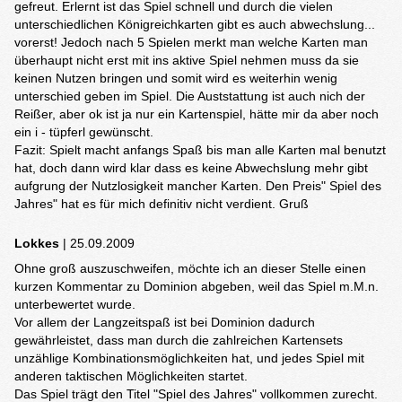
gefreut. Erlernt ist das Spiel schnell und durch die vielen
unterschiedlichen Königreichkarten gibt es auch abwechslung...
vorerst! Jedoch nach 5 Spielen merkt man welche Karten man
überhaupt nicht erst mit ins aktive Spiel nehmen muss da sie
keinen Nutzen bringen und somit wird es weiterhin wenig
unterschied geben im Spiel. Die Auststattung ist auch nich der
Reißer, aber ok ist ja nur ein Kartenspiel, hätte mir da aber noch
ein i - tüpferl gewünscht.
Fazit: Spielt macht anfangs Spaß bis man alle Karten mal benutzt
hat, doch dann wird klar dass es keine Abwechslung mehr gibt
aufgrung der Nutzlosigkeit mancher Karten. Den Preis" Spiel des
Jahres" hat es für mich definitiv nicht verdient. Gruß
Lokkes
| 25.09.2009
Ohne groß auszuschweifen, möchte ich an dieser Stelle einen
kurzen Kommentar zu Dominion abgeben, weil das Spiel m.M.n.
unterbewertet wurde.
Vor allem der Langzeitspaß ist bei Dominion dadurch
gewährleistet, dass man durch die zahlreichen Kartensets
unzählige Kombinationsmöglichkeiten hat, und jedes Spiel mit
anderen taktischen Möglichkeiten startet.
Das Spiel trägt den Titel "Spiel des Jahres" vollkommen zurecht.