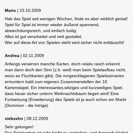
Mario
| 23.10.2009
Hab das Spiel seit wenigen Wochen, finde es aber wirklich genial!
Spiel für Spiel ist immer wieder äußerst spannend,
abwechslungsreich, und einfach lustig.
Alles ist gut verarbeitet und nett gestaltet.
Wer auf diese Art von Spielen steht wird sicher nicht enttäuscht!
Andrea
| 02.11.2009
Anfangs verwirren manche Karten, doch relativ rasch erkennt
man dann doch den Sinn (z.b. weiß man beim Spielaufbau nicht,
wozu es Fluchkarten gibt). Die vorgeschlagenen Spielszenarien
ermuntern bald zum eigenen Zusammenstellen der 10
Kartenstapel. Ein interessantes,witziges und kurzweiliges Spiel,
dass heuer sicher unterm Weihnachtsbaum liegen wird! Eine
Fortsetzung (Erweiterung) des Spiels ist ja auch schon am Markt
(Dominion - die Intrige).
siebzehn
| 08.12.2009
Sehr gelungen!
Das Spielsystem ist sehr leicht zu verstehen, und dennoch höchst