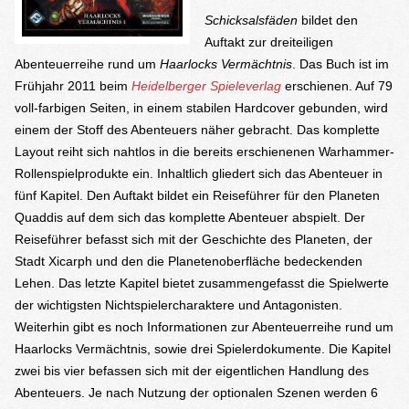
Schicksalsfäden
bildet den
Auftakt zur dreiteiligen
Abenteuerreihe rund um
Haarlocks Vermächtnis
. Das Buch ist im
Frühjahr 2011 beim
Heidelberger Spieleverlag
erschienen. Auf 79
voll-farbigen Seiten, in einem stabilen Hardcover gebunden, wird
einem der Stoff des Abenteuers näher gebracht. Das komplette
Layout reiht sich nahtlos in die bereits erschienenen Warhammer-
Rollenspielprodukte ein. Inhaltlich gliedert sich das Abenteuer in
fünf Kapitel. Den Auftakt bildet ein Reiseführer für den Planeten
Quaddis auf dem sich das komplette Abenteuer abspielt. Der
Reiseführer befasst sich mit der Geschichte des Planeten, der
Stadt Xicarph und den die Planetenoberfläche bedeckenden
Lehen. Das letzte Kapitel bietet zusammengefasst die Spielwerte
der wichtigsten Nichtspielercharaktere und Antagonisten.
Weiterhin gibt es noch Informationen zur Abenteuerreihe rund um
Haarlocks Vermächtnis, sowie drei Spielerdokumente. Die Kapitel
zwei bis vier befassen sich mit der eigentlichen Handlung des
Abenteuers. Je nach Nutzung der optionalen Szenen werden 6