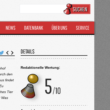
SUCHEN
NEWS
DATENBANK
ÜBER UNS
SERVICE
DETAILS
Redaktionelle Wertung:
nhof
durch den
us findet
 Zu
hes Tier
? Was