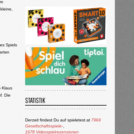
im
kleine,
es Spiels
arten
o Klaus
f. Die
STATISTIK
Derzeit findest Du auf spieletest.at
7969
Gesellschaftsspiele-
,
1678 Videospielrezensionen