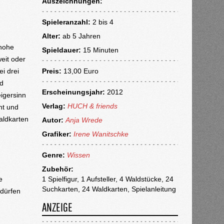
Auszeichnungen:
Spieleranzahl:
2 bis 4
Alter:
ab
5 Jahren
 hohe
Spieldauer:
15 Minuten
eit oder
ei drei
Preis:
13,00 Euro
rd
Erscheinungsjahr:
2012
eigersinn
Verlag:
HUCH & friends
ht und
Waldkarten
Autor:
Anja Wrede
Grafiker:
Irene Wanitschke
Genre:
Wissen
Zubehör:
e
1 Spielfigur, 1 Aufsteller, 4 Waldstücke, 24
Suchkarten, 24 Waldkarten, Spielanleitung
 dürfen
ANZEIGE