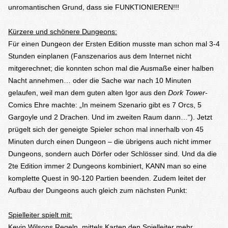
unromantischen Grund, dass sie FUNKTIONIEREN!!!
Kürzere und schönere Dungeons:
Für einen Dungeon der Ersten Edition musste man schon mal 3-4
Stunden einplanen (Fanszenarios aus dem Internet nicht
mitgerechnet; die konnten schon mal die Ausmaße einer halben
Nacht annehmen… oder die Sache war nach 10 Minuten
gelaufen, weil man dem guten alten Igor aus den
Dork Tower
-
Comics Ehre machte: „In meinem Szenario gibt es 7 Orcs, 5
Gargoyle und 2 Drachen. Und im zweiten Raum dann…“). Jetzt
prügelt sich der geneigte Spieler schon mal innerhalb von 45
Minuten durch einen Dungeon – die übrigens auch nicht immer
Dungeons, sondern auch Dörfer oder Schlösser sind. Und da die
2te Edition immer 2 Dungeons kombiniert, KANN man so eine
komplette Quest in 90-120 Partien beenden. Zudem leitet der
Aufbau der Dungeons auch gleich zum nächsten Punkt:
Spielleiter spielt mit:
Kevin Wilsons Regeln, mittels Karten den Spielleiter mehr