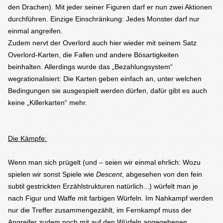
den Drachen). Mit jeder seiner Figuren darf er nun zwei Aktionen
durchführen. Einzige Einschränkung: Jedes Monster darf nur
einmal angreifen.
Zudem nervt der Overlord auch hier wieder mit seinem Satz
Overlord-Karten, die Fallen und andere Bösartigkeiten
beinhalten. Allerdings wurde das „Bezahlungsystem“
wegrationalisiert: Die Karten geben einfach an, unter welchen
Bedingungen sie ausgespielt werden dürfen, dafür gibt es auch
keine „Killerkarten“ mehr.
Die Kämpfe:
Wenn man sich prügelt (und – seien wir einmal ehrlich: Wozu
spielen wir sonst Spiele wie
Descent
, abgesehen von den fein
subtil gestrickten Erzählstrukturen natürlich...) würfelt man je
nach Figur und Waffe mit farbigen Würfeln. Im Nahkampf werden
nur die Treffer zusammengezählt, im Fernkampf muss der
Angreifer zudem noch mit auf den Würfeln angegebenen