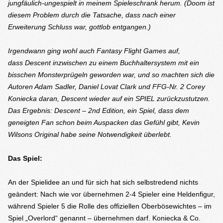
jungfäulich-ungespielt in meinem Spieleschrank herum. (
Doom
ist
diesem Problem durch die Tatsache, dass nach einer
Erweiterung Schluss war, gottlob entgangen.)
Irgendwann ging wohl auch Fantasy Flight Games auf,
dass
Descent
inzwischen zu einem Buchhaltersystem mit ein
bisschen Monsterprügeln geworden war, und so machten sich die
Autoren
Adam Sadler
,
Daniel Lovat Clark
und FFG-Nr. 2
Corey
Koniecka
daran,
Descent
wieder auf ein SPIEL zurückzustutzen.
Das Ergebnis:
Descent – 2nd Edition
, ein Spiel, dass dem
geneigten Fan schon beim Auspacken das Gefühl gibt, Kevin
Wilsons Original habe seine Notwendigkeit überlebt.
Das Spiel:
An der Spielidee an und für sich hat sich selbstredend nichts
geändert: Nach wie vor übernehmen 2-4 Spieler eine Heldenfigur,
während Spieler 5 die Rolle des offiziellen Oberbösewichtes – im
Spiel „Overlord“ genannt – übernehmen darf. Koniecka & Co.