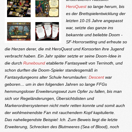
HeroQuest
so lange herum, bis
es der Brettspielentwicklung der
letzten 10-15 Jahre angepasst
war, setzte das ganze ins
bekannte und beliebte
Doom
-
SF-Horrorsetting und erfreute so
die Herzen derer, die mit
HeroQuest
und Konsorten ihre Jugend
verbracht haben. Ein Jahr später setzte er seine
Doom
-Idee in
die durch
Runebound
etablierte Fantasywelt von Terrinoth, und
schon durften die
Doom
-Spieler standesgemäß in
Fantasydungeons alter Schule herumlaufen:
Descent
war
geboren… um in den folgenden Jahren so lange FFGs
hemmungsloser Erweiterungswut zum Opfer zu fallen, bis man
sich vor Regeländerungen, Übersichtslisten und
Markerordnersystemen nicht mehr retten konnte und somit auch
der wohlmeinendste Fan mit rauchendem Kopf kapitulierte.
Das naheliegendste Beispiel: Ich. Zum Beweis liegt die letzte
Erweiterung,
Schrecken des Blutmeeres
(
Sea of Blood
), noch