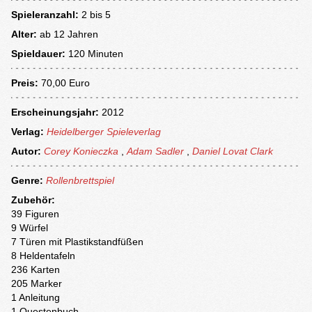
Spieleranzahl:
2 bis 5
Alter:
ab
12 Jahren
Spieldauer:
120 Minuten
Preis:
70,00 Euro
Erscheinungsjahr:
2012
Verlag:
Heidelberger Spieleverlag
Autor:
Corey Konieczka
,
Adam Sadler
,
Daniel Lovat Clark
Genre:
Rollenbrettspiel
Zubehör:
39 Figuren
9 Würfel
7 Türen mit Plastikstandfüßen
8 Heldentafeln
236 Karten
205 Marker
1 Anleitung
1 Questenbuch