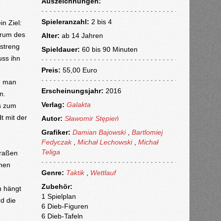
Auszeichnungen:
Spieleranzahl:
2 bis 4
in Ziel:
trum des
Alter:
ab
14 Jahren
 streng
Spieldauer:
60 bis 90 Minuten
uss ihn
Preis:
55,00 Euro
e man
Erscheinungsjahr:
2016
n.
Verlag:
Galakta
is zum
t mit der
Autor:
Sławomir Stępień
Grafiker:
Damian Bajowski
,
Bartlomiej
Fedyczak
,
Michał Lechowski
,
Michał
Teliga
traßen
inen
Genre:
Taktik
,
Wettlauf
Zubehör:
n hängt
1 Spielplan
d die
6 Dieb-Figuren
6 Dieb-Tafeln