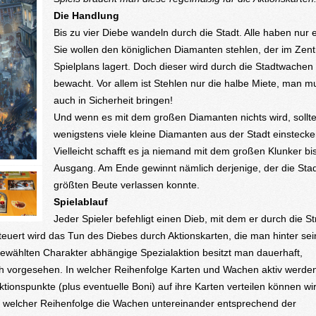
Die Handlung
Bis zu vier Diebe wandeln durch die Stadt. Alle haben nur e
Sie wollen den königlichen Diamanten stehlen, der im Zen
Spielplans lagert. Doch dieser wird durch die Stadtwachen
bewacht. Vor allem ist Stehlen nur die halbe Miete, man m
auch in Sicherheit bringen!
Und wenn es mit dem großen Diamanten nichts wird, sollt
wenigstens viele kleine Diamanten aus der Stadt einstecke
Vielleicht schafft es ja niemand mit dem großen Klunker b
Ausgang. Am Ende gewinnt nämlich derjenige, der die Stad
größten Beute verlassen konnte.
Spielablauf
Jeder Spieler befehligt einen Dieb, mit dem er durch die S
steuert wird das Tun des Diebes durch Aktionskarten, die man hinter se
gewählten Charakter abhängige Spezialaktion besitzt man dauerhaft,
h vorgesehen. In welcher Reihenfolge Karten und Wachen aktiv werde
ionspunkte (plus eventuelle Boni) auf ihre Karten verteilen können wir
In welcher Reihenfolge die Wachen untereinander entsprechend der