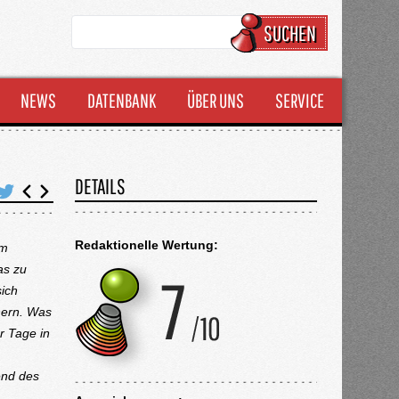
SUCHEN
NEWS
DATENBANK
ÜBER UNS
SERVICE
DETAILS
Redaktionelle Wertung:
um
as zu
sich
chern. Was
r Tage in
end des
.