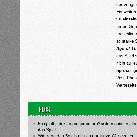
der vorige
Ein weiter
für einzel
(neue Gehe
Im schlimm
so starke S
Age of Th
das Spiel 
nicht zu l
Spezialeig
Viele Phas
Wartezeite
PLUS
Es spielt jeder gegen jeden, außerdem spielen all
das Spiel
Während des Spiels gibt es nur kurze Wartezeiten