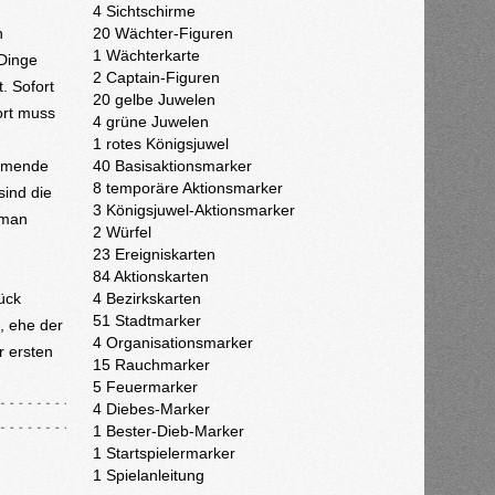
4 Sichtschirme
h
20 Wächter-Figuren
1 Wächterkarte
 Dinge
2 Captain-Figuren
. Sofort
20 gelbe Juwelen
ort muss
4 grüne Juwelen
1 rotes Königsjuwel
ommende
40 Basisaktionsmarker
8 temporäre Aktionsmarker
sind die
3 Königsjuwel-Aktionsmarker
 man
2 Würfel
23 Ereigniskarten
84 Aktionskarten
tück
4 Bezirkskarten
51 Stadtmarker
, ehe der
4 Organisationsmarker
r ersten
15 Rauchmarker
5 Feuermarker
4 Diebes-Marker
1 Bester-Dieb-Marker
1 Startspielermarker
1 Spielanleitung