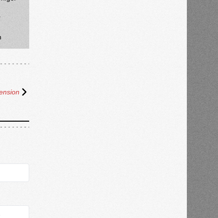
r
h
ension