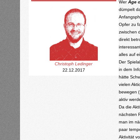
Wer
Age o
dümpelt da
Anfangspha
Opfer zu f
zwischen d
direkt betr
interessan
alles auf e
Der Spiela
Christoph Ledinger
in dem Info
22.12.2017
hätte Schw
vielen Akt
bewegen (f
aktiv werd
Da die Akt
nächsten R
man im näc
paar tempo
Aktivität 