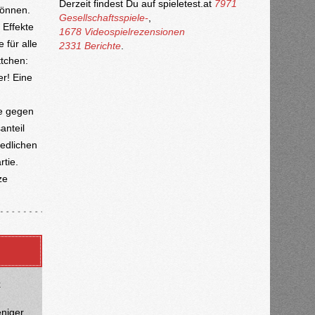
Derzeit findest Du auf spieletest.at
7971
können.
Gesellschaftsspiele-
,
 Effekte
1678 Videospielrezensionen
 für alle
2331 Berichte
.
ttchen:
er! Eine
le gegen
anteil
iedlichen
rtie.
ze
x
eniger