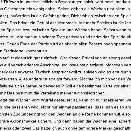
f Thieves
in unterschiedlichen Besetzungen spielt, wird rasch merken:
s Geschehen ein wenig dahin. Selten ziehen die Wachen (vor allem in
se), außerdem ist die Gefahr gering, Diebstählen zwischen den Spie
allen. Das bringt ein Gefühl der Monotonie. Mit mehr Spielern ist die Int
en Spielern bzw. zwischen Spielern und Wachen höher. Selbst wenn m
offen ist, wird man aus seinem Trott gerissen und findet das Spiel deutl
ter. Gegen Ende der Partie wird es aber in allen Besetzungen spannend
in Stadtviertel konzentriert.
blauf ist eigentlich ganz einfach. Wer diesen Prügel von Anleitung gese
s auf verschiedenste Abschnitte und losgelöst platzierte Infoboxen verte
ierigeres erwartet. Taktisch anspruchsvoll zu spielen wird es erst durch
ionskarten. Alles andere ist straight forward: Möchte ich mich vor den 
alls sie sich überhaupt bewegen)? Soll eine bestimmte Karte vor eine
en? Das bestimmt die Verteilung meiner Aktionsklötzchen.
ivität der Wachen vom Würfel gesteuert ist, kann ich nur spekulieren, w
unde passieren wird. Nicht nur einmal passiert es, dass man es so anl
hsten Zug unbedingt vor den Wachen an die Reihe kommen will. Also l
räre Aktionsmarker sichern. Und dann haben die Wachen eine lächerl
von eins oder zwei! Das hätte ich auch ohne temporäre Marker geschafft