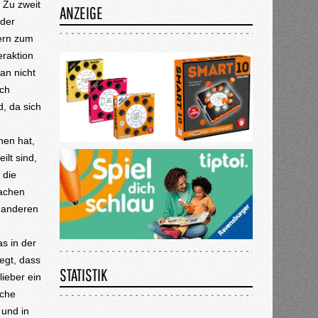
 Zu zweit
ANZEIGE
 der
lern zum
eraktion
an nicht
ich
, da sich
hen hat,
ilt sind,
 die
Wachen
r anderen
as in der
egt, dass
STATISTIK
ieber ein
iche
 und in