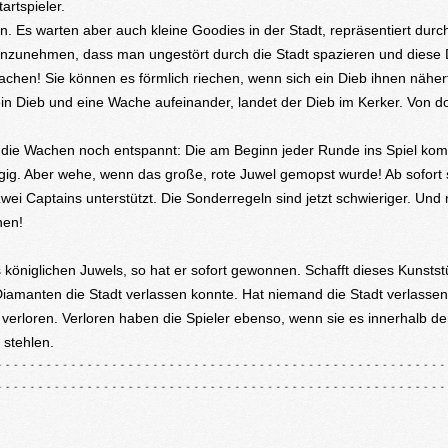
artspieler.
. Es warten aber auch kleine Goodies in der Stadt, repräsentiert durc
t anzunehmen, dass man ungestört durch die Stadt spazieren und diese
chen! Sie können es förmlich riechen, wenn sich ein Dieb ihnen nähert
n ein Dieb und eine Wache aufeinander, landet der Dieb im Kerker. Von d
nd die Wachen noch entspannt: Die am Beginn jeder Runde ins Spiel k
ügig. Aber wehe, wenn das große, rote Juwel gemopst wurde! Ab sofort 
i Captains unterstützt. Die Sonderregeln sind jetzt schwieriger. Und
hen!
s königlichen Juwels, so hat er sofort gewonnen. Schafft dieses Kunsts
Diamanten die Stadt verlassen konnte. Hat niemand die Stadt verlassen
 verloren. Verloren haben die Spieler ebenso, wenn sie es innerhalb de
 stehlen.