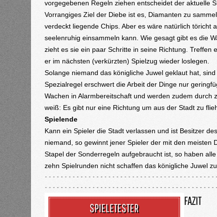
vorgegebenen Regeln ziehen entscheidet der aktuelle St
Vorrangiges Ziel der Diebe ist es, Diamanten zu sammeln
verdeckt liegende Chips. Aber es wäre natürlich törich
seelenruhig einsammeln kann. Wie gesagt gibt es die Wa
zieht es sie ein paar Schritte in seine Richtung. Treffe
er im nächsten (verkürzten) Spielzug wieder loslegen.
Solange niemand das königliche Juwel geklaut hat, si
Spezialregel erschwert die Arbeit der Dinge nur geringf
Wachen in Alarmbereitschaft und werden zudem durch zwe
weiß: Es gibt nur eine Richtung um aus der Stadt zu flie
Spielende
Kann ein Spieler die Stadt verlassen und ist Besitzer de
niemand, so gewinnt jener Spieler der mit den meisten 
Stapel der Sonderregeln aufgebraucht ist, so haben alle
zehn Spielrunden nicht schaffen das königliche Juwel zu
FAZIT
SPIELETESTER