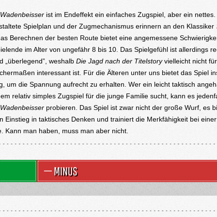
 Wadenbeisser
ist im Endeffekt ein einfaches Zugspiel, aber ein nettes.
taltete Spielplan und der Zugmechanismus erinnern an den Klassiker
as Berechnen der besten Route bietet eine angemessene Schwierigkeit
ielende im Alter von ungefähr 8 bis 10. Das Spielgefühl ist allerdings re
nd „überlegend”, weshalb
Die Jagd nach der Titelstory
vielleicht nicht für
ichermaßen interessant ist. Für die Älteren unter uns bietet das Spiel 
g, um die Spannung aufrecht zu erhalten. Wer ein leicht taktisch ange
dem relativ simples Zugspiel für die junge Familie sucht, kann es jedenfa
 Wadenbeisser
probieren. Das Spiel ist zwar nicht der große Wurf, es b
n Einstieg in taktisches Denken und trainiert die Merkfähigkeit bei einer
e. Kann man haben, muss man aber nicht.
MINUS