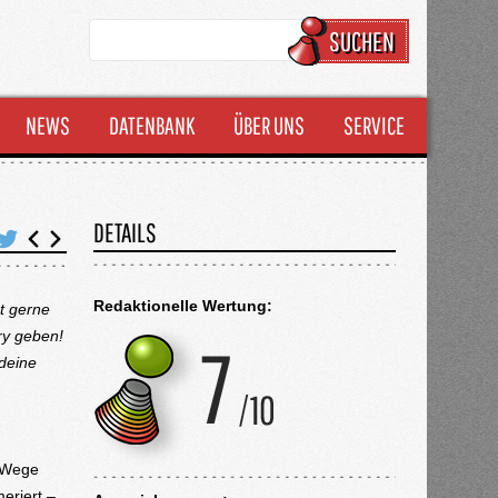
SUCHEN
NEWS
DATENBANK
ÜBER UNS
SERVICE
DETAILS
Redaktionelle Wertung:
t gerne
ory geben!
 deine
h Wege
eriert –