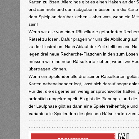
Karten zu lösen. Allerdings gibt es einen Haken an der S
erst sammeln und dann abgeben müssen, um die Karte z
dem Spielplan darüber ziehen – aber was, wenn ein Mit
sein!
Wenn wir alle von einer Rätselkarte geforderten Rech
Rätsel zu lösen. Dafür prägen wir uns die Abbildung au
zu der Illustration. Nach Ablauf der Zeit stellt uns ein N
legen drei neue Recherche-Plättchen in den zum Lösen de
müssen wir eine neue Rätselkarte ziehen, wobei wir Re
übertragen können.
Wenn ein Spielender alle drei seiner Rätselkarten gelöst
Karten nebeneinander legt, lässt sich darauf sogar able
Für die, die es gerne ein wenig anspruchsvoller hätten, 
ordentlich umgekrempelt. Es gibt die Planungs- und die L
der Laufphase gibt es dann eine Spielerreihenfolge und
Variante alle Spielenden die gleichen Rätselkarten zum Z
FAZIT