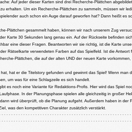
ache: Auf jeder dieser Karten sind drei Recherche-Plättchen abgebildet,
u erhalten. Um ein Recherche-Plättchen zu sammeln, müssen wir ledig
spielender auch schon ein Auge darauf geworfen hat? Dann heißt es sc
erche-Plättchen gesammelt haben, können wir nach unserem Zug versu
f der Karte 30 Sekunden lang genau ein. Auf der Rückseite befinden si
achbar eine dieser Fragen. Beantworten wir sie richtig, ist die Karte unse
r Rätselkarte verwendeten Farben auf das Spielfeld. Ist die Antwort f
cherche-Plättchen, die auf der alten UND der neuen Karte vorkommen,
 hat, hat er die Titelstory gefunden und gewinnt das Spiel! Wenn man d
sen, um was für eine Schlagzeile es sich handelt.
gibt es noch eine Variante für Redaktions-Profis. Hier wird das Spiel no
aufphase. In der Planungsphase spielen alle gleichzeitig in großer Hekt
 dann wird überprüft, ob die Planung aufgeht. Außerdem haben in der P
iel, was den kompetitiven Charakter zusätzlich verstärkt.