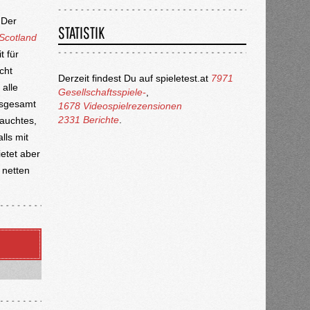
 Der
STATISTIK
Scotland
 für
cht
Derzeit findest Du auf spieletest.at
7971
 alle
Gesellschaftsspiele-
,
insgesamt
1678 Videospielrezensionen
2331 Berichte
.
hauchtes,
lls mit
ietet aber
 netten