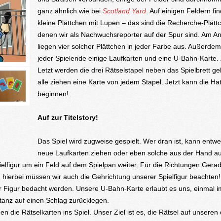
ganz ähnlich wie bei
Scotland Yard
. Auf einigen Feldern fi
kleine Plättchen mit Lupen – das sind die Recherche-Plätt
denen wir als Nachwuchsreporter auf der Spur sind. Am A
liegen vier solcher Plättchen in jeder Farbe aus. Außerdem
jeder Spielende einige Laufkarten und eine U-Bahn-Karte.
Letzt werden die drei Rätselstapel neben das Spielbrett ge
alle ziehen eine Karte von jedem Stapel. Jetzt kann die Ha
beginnen!
Auf zur Titelstory!
Das Spiel wird zugweise gespielt. Wer dran ist, kann entw
neue Laufkarten ziehen oder eben solche aus der Hand au
ielfigur um ein Feld auf dem Spielpan weiter. Für die Richtungen Gera
, hierbei müssen wir auch die Gehrichtung unserer Spielfigur beachten
er Figur bedacht werden. Unsere U-Bahn-Karte erlaubt es uns, einmal i
tanz auf einen Schlag zurücklegen.
n die Rätselkarten ins Spiel. Unser Ziel ist es, die Rätsel auf unseren 