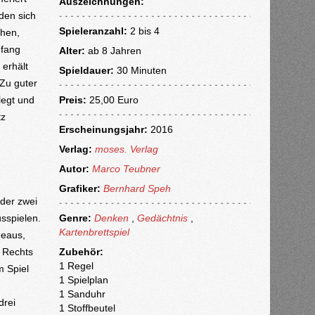
Auszeichnungen:
nden sich
Spieleranzahl:
2 bis 4
chen,
nfang
Alter:
ab
8 Jahren
 erhält
Spieldauer:
30 Minuten
 Zu guter
legt und
Preis:
25,00 Euro
tz
Erscheinungsjahr:
2016
Verlag:
moses. Verlag
Autor:
Marco Teubner
Grafiker:
Bernhard Speh
eder zwei
sspielen.
Genre:
Denken
,
Gedächtnis
,
Kartenbrettspiel
deaus,
! Rechts
Zubehör:
1 Regel
m Spiel
1 Spielplan
1 Sanduhr
drei
1 Stoffbeutel