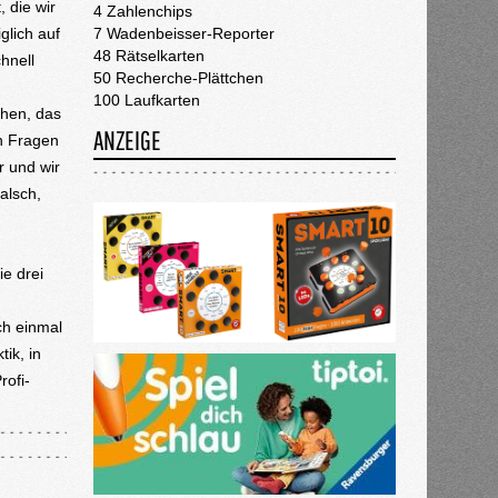
 die wir
4 Zahlenchips
lich auf
7 Wadenbeisser-Reporter
48 Rätselkarten
hnell
50 Recherche-Plättchen
100 Laufkarten
chen, das
ANZEIGE
ch Fragen
r und wir
alsch,
ie drei
ch einmal
ik, in
rofi-