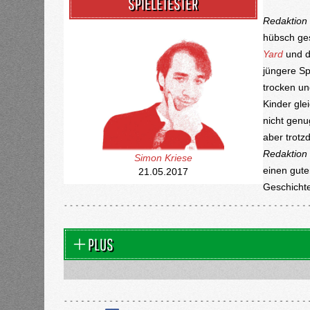
SPIELETESTER
Redaktion
hübsch ges
Yard
und d
jüngere Sp
trocken u
Kinder gle
nicht genu
aber trotz
Redaktion
Simon Kriese
einen gute
21.05.2017
Geschicht
PLUS