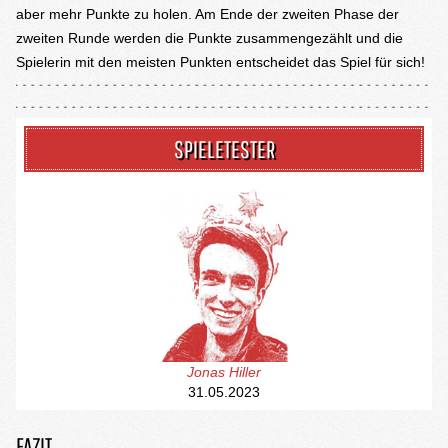
aber mehr Punkte zu holen. Am Ende der zweiten Phase der
zweiten Runde werden die Punkte zusammengezählt und die
Spielerin mit den meisten Punkten entscheidet das Spiel für sich!
SPIELETESTER
Jonas Hiller
31.05.2023
FAZIT