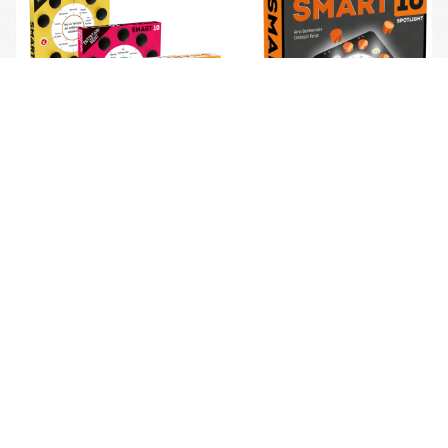
STATISTIK