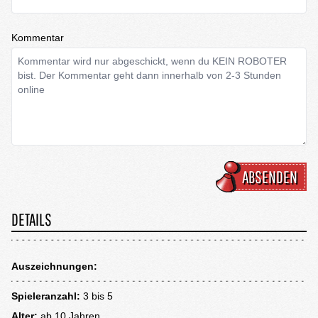
Kommentar
ABSENDEN
DETAILS
Auszeichnungen:
Spieleranzahl:
3 bis 5
Alter:
ab
10 Jahren