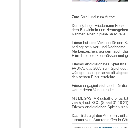
Zum Spiel und zum Autor:
Der 50jährige Friedemann Friese 
dem Entwickeln und Herausgeben 
Rahmen einer „Spiele-Bau-Stelle“,
Friese hat eine Vorliebe für den 
bedingt sein Vor- und Nachname, d
Markenzeichen, sondern auch das 
F im Titel besitzen müssen und gr
Frieses erfolgreichstes Spiel i
FAUNA, das 2009 zum Spiel des J
würdigte häufiger seine oft abg
den achten Platz erreichte.
Friese engagiert sich auch für di
war er deren Vorsitzender.
Mit MEGASTAR schaffte er es tats
von 5,4 auf BGG (Stand 01.10.21)
Frieses erfolgreichen Spielen nich
Das Bild zeigt den Autor im zeitl
stammt vom Autorentreffen in Gö
Geschrieben von
Wieland Herold
i