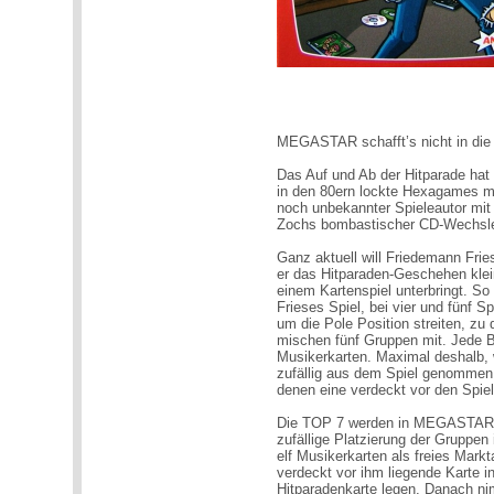
MEGASTAR schafft’s nicht in die
Das Auf und Ab der Hitparade ha
in den 80ern lockte Hexagames m
noch unbekannter Spieleautor mit
Zochs bombastischer CD-Wechsl
Ganz aktuell will Friedemann Fr
er das Hitparaden-Geschehen klein
einem Kartenspiel unterbringt. S
Frieses Spiel, bei vier und fünf 
um die Pole Position streiten, zu 
mischen fünf Gruppen mit. Jede B
Musikerkarten. Maximal deshalb, 
zufällig aus dem Spiel genommen 
denen eine verdeckt vor den Spie
Die TOP 7 werden in MEGASTAR re
zufällige Platzierung der Gruppen 
elf Musikerkarten als freies Mark
verdeckt vor ihm liegende Karte 
Hitparadenkarte legen. Danach ni