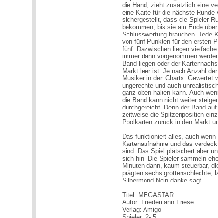
die Hand, zieht zusätzlich eine v
eine Karte für die nächste Runde 
sichergestellt, dass die Spieler 
bekommen, bis sie am Ende über m
Schlusswertung brauchen. Jede K
von fünf Punkten für den ersten P
fünf. Dazwischen liegen vielfach
immer dann vorgenommen werden, 
Band liegen oder der Kartennachs
Markt leer ist. Je nach Anzahl de
Musiker in den Charts. Gewertet 
ungerechte und auch unrealistisch
ganz oben halten kann. Auch wenn
die Band kann nicht weiter steige
durchgereicht. Denn der Band auf
zeitweise die Spitzenposition e
Poolkarten zurück in den Markt u
Das funktioniert alles, auch wenn 
Kartenaufnahme und das verdeck
sind. Das Spiel plätschert aber un
sich hin. Die Spieler sammeln eher
Minuten dann, kaum steuerbar, die
prägten sechs grottenschlechte, l
Silbermond Nein danke sagt.
Titel: MEGASTAR
Autor: Friedemann Friese
Verlag: Amigo
Spieler: 2- 5