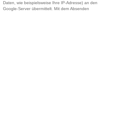
Daten, wie beispielsweise Ihre IP-Adresse) an den
Google-Server übermittelt. Mit dem Absenden
Ihres Kommentars erklären Sie sich mit der
Aufzeichnung Ihrer angegebenen Daten
einverstanden. Auf Wunsch können Sie Ihre
Kommentare wieder löschen lassen. Bitte
beachten Sie unsere darüber hinaus geltenden
Datenschutzbestimmungen
sowie die
Datenschutzerklärung von Google
.
Freischaltung von Kommentaren
Ich behalte mir vor, Kommentare nicht
freizuschalten, insbesondere Kommentare, die
Schmähungen oder Werbung enthalten. An
Wochenenden dauert es meist länger, bis ich
Kommentare prüfe. Vollkommen anonyme
Kommentare haben schlechtere Chancen, von mir
freigeschaltet zu werden.
‹
›
Startseite