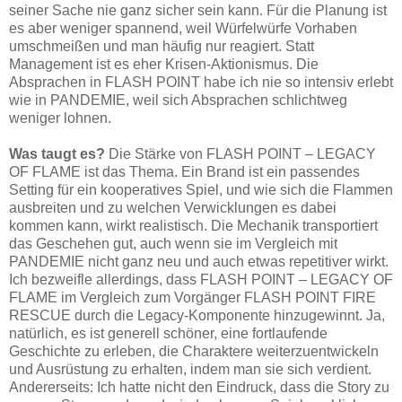
seiner Sache nie ganz sicher sein kann. Für die Planung ist
es aber weniger spannend, weil Würfelwürfe Vorhaben
umschmeißen und man häufig nur reagiert. Statt
Management ist es eher Krisen-Aktionismus. Die
Absprachen in FLASH POINT habe ich nie so intensiv erlebt
wie in PANDEMIE, weil sich Absprachen schlichtweg
weniger lohnen.
Was taugt es?
Die Stärke von FLASH POINT – LEGACY
OF FLAME ist das Thema. Ein Brand ist ein passendes
Setting für ein kooperatives Spiel, und wie sich die Flammen
ausbreiten und zu welchen Verwicklungen es dabei
kommen kann, wirkt realistisch. Die Mechanik transportiert
das Geschehen gut, auch wenn sie im Vergleich mit
PANDEMIE nicht ganz neu und auch etwas repetitiver wirkt.
Ich bezweifle allerdings, dass FLASH POINT – LEGACY OF
FLAME im Vergleich zum Vorgänger FLASH POINT FIRE
RESCUE durch die Legacy-Komponente hinzugewinnt. Ja,
natürlich, es ist generell schöner, eine fortlaufende
Geschichte zu erleben, die Charaktere weiterzuentwickeln
und Ausrüstung zu erhalten, indem man sie sich verdient.
Andererseits: Ich hatte nicht den Eindruck, dass die Story zu