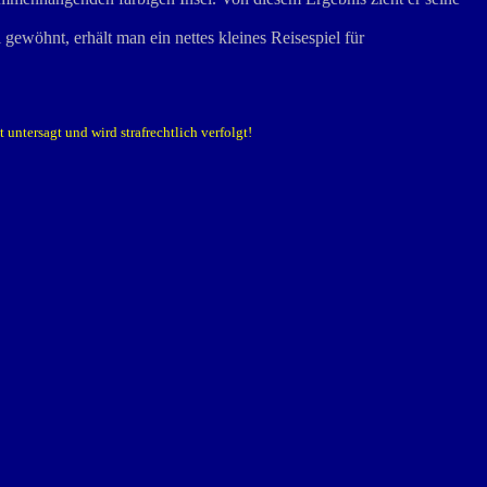
el gewöhnt, erhält man ein nettes kleines Reisespiel für
untersagt und wird strafrechtlich verfolgt!