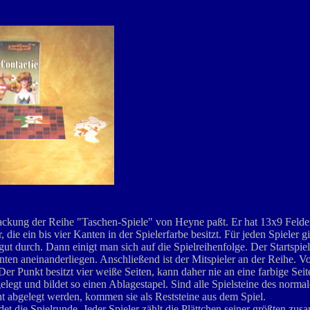
erpackung der Reihe "Taschen-Spiele" von Heyne paßt. Er hat 13x9 Felder,
ie ein bis vier Kanten in der Spielerfarbe besitzt. Für jeden Spieler gi
 gut durch. Dann einigt man sich auf die Spielreihenfolge. Der Startspi
ten aneinanderliegen. Anschließend ist der Mitspieler an der Reihe. Vo
er Punkt besitzt vier weiße Seiten, kann daher nie an eine farbige Seit
gelegt und bildet so einen Ablagestapel. Sind alle Spielsteine des nor
t abgelegt werden, kommen sie als Reststeine aus dem Spiel.
endet die Spielrunde. Jeder Spieler zählt die Plättchen seiner größten 