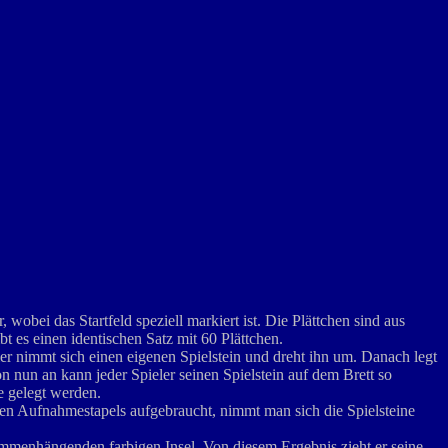
 wobei das Startfeld speziell markiert ist. Die Plättchen sind aus
bt es einen identischen Satz mit 60 Plättchen.
eler nimmt sich einen eigenen Spielstein und dreht ihn um. Danach legt
n nun an kann jeder Spieler seinen Spielstein auf dem Brett so
e gelegt werden.
malen Aufnahmestapels aufgebraucht, nimmt man sich die Spielsteine
zusammenhängenden farbigen Insel. Von diesem Ergebnis zieht er seine