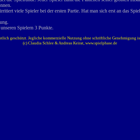
onnen.
irritiert viele Spieler bei der ersten Partie. Hat man sich erst an das Spi
tung.
n unseren Spielern 3 Punkte.
htlich geschützt. Jegliche kommerzielle Nutzung ohne schriftliche Genehmigung ist 
(c) Claudia Schlee & Andreas Keirat, www.spielphase.de