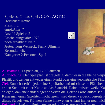
CONTACTIC
Spieletest für das Spiel :
Hersteller: Heyne
Preis: n.b.
empf.Alter: ?
Anzahl Spieler: 2
Erscheinungsjahr: 1973
noch erhältlich: Nein
Autor: Tom Werneck, Frank Ullmann
Besonderheit:
Kategorie: 2-Personen-Spiel
Ausstattung
: 1 Spielplan, 120 Plättchen
Aufmachung
: Der Spielplan ist dreigeteilt, damit er in die kleine V
Plastik und zeigen entweder einen Punkt oder eine geometrische Figur, d
Ziel
: Zunächst erhält jeder eine Spielfarbe und mischt seine Plättchen
er den Stein mit einer Kante an das Startfeld. Dabei müssen weiße Kan
anlegen, daß aneinanderliegende Seiten die gleiche Farbe aufweisen. D
Kann man einen Spielstein nicht legen, wird dieser verdeckt beiseite 
dieses Stapels vor. Können Steine im zweiten Anlauf immer noch nich
Spielende
: Sind alle Steine gelegt oder gibt es nur noch Reststeine, 