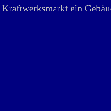
Kraftwerksmarkt ein Gebäud
gleich oder kleiner dem Wer
führenden Spielers entspric
aus dem Spiel genommen und
von Spielern sind dabei nich
In der Phase 5 gibt es Ein
neues Kraftwerk. Zunächst p
eigenen Kraftwerken seiner
Vorgaben der Kraftwerke gi
ab und erhält dann Strom fü