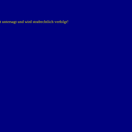
untersagt und wird strafrechtlich verfolgt!