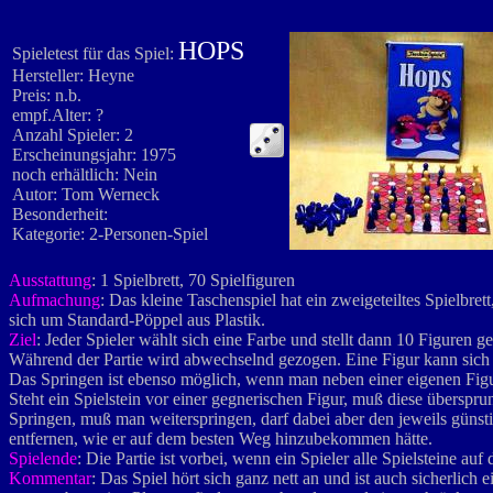
HOPS
Spieletest für das Spiel:
Hersteller: Heyne
Preis: n.b.
empf.Alter: ?
Anzahl Spieler: 2
Erscheinungsjahr: 1975
noch erhältlich: Nein
Autor: Tom Werneck
Besonderheit:
Kategorie: 2-Personen-Spiel
Ausstattung
: 1 Spielbrett, 70 Spielfiguren
Aufmachung
: Das kleine Taschenspiel hat ein zweigeteiltes Spielbre
sich um Standard-Pöppel aus Plastik.
Ziel
: Jeder Spieler wählt sich eine Farbe und stellt dann 10 Figuren ge
Während der Partie wird abwechselnd gezogen. Eine Figur kann sich
Das Springen ist ebenso möglich, wenn man neben einer eigenen Figur 
Steht ein Spielstein vor einer gegnerischen Figur, muß diese überspr
Springen, muß man weiterspringen, darf dabei aber den jeweils günsti
entfernen, wie er auf dem besten Weg hinzubekommen hätte.
Spielende
: Die Partie ist vorbei, wenn ein Spieler alle Spielsteine a
Kommentar
: Das Spiel hört sich ganz nett an und ist auch sicherlic