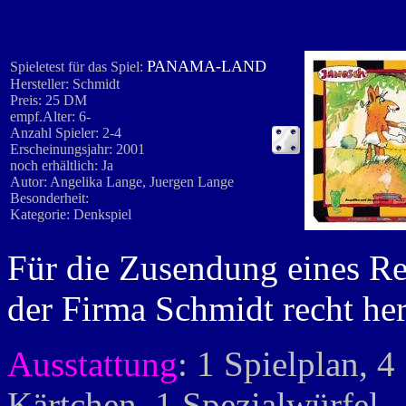
PANAMA-LAND
Spieletest für das Spiel:
Hersteller: Schmidt
Preis: 25 DM
empf.Alter: 6-
Anzahl Spieler: 2-4
Erscheinungsjahr: 2001
noch erhältlich: Ja
Autor: Angelika Lange, Juergen Lange
Besonderheit:
Kategorie: Denkspiel
Für die Zusendung eines R
der Firma Schmidt recht her
Ausstattung
: 1 Spielplan, 4
Kärtchen, 1 Spezialwürfel