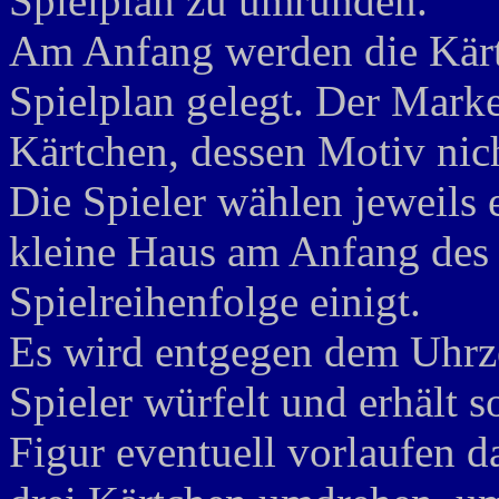
Spielplan zu umrunden.
Am Anfang werden die Kär
Spielplan gelegt. Der Mark
Kärtchen, dessen Motiv nicht
Die Spieler wählen jeweils e
kleine Haus am Anfang des 
Spielreihenfolge einigt.
Es wird entgegen dem Uhrze
Spieler würfelt und erhält s
Figur eventuell vorlaufen da