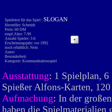
SLOGAN
Spieletest für das Spiel :
Hersteller: Schmidt
Preis: 60 DM
empf.Alter: 7-99
Anzahl Spieler: 3-6
Erscheinungsjahr: vor 1992
noch erhältlich: Nein
Autor:
Besonderheit:
Kategorie: Kommunikationsspiel
Ausstattung
: 1 Spielplan, 6
Spießer Alfons-Karten, 120 
Aufmachung
: In der große
haben die Spielmaterialien 