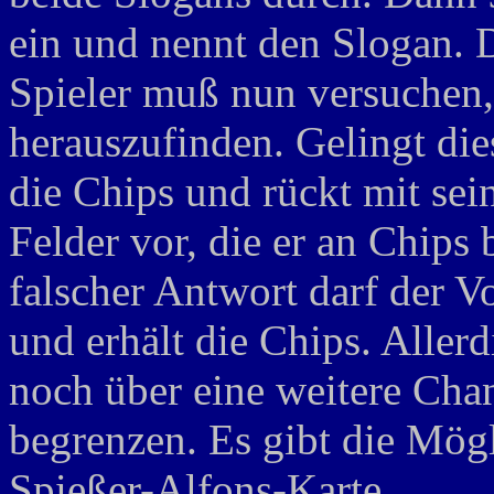
ein und nennt den Slogan. D
Spieler muß nun versuchen,
herauszufinden. Gelingt die
die Chips und rückt mit sei
Felder vor, die er an Chips
falscher Antwort darf der V
und erhält die Chips. Allerd
noch über eine weitere Cha
begrenzen. Es gibt die Mögl
Spießer-Alfons-Karte.