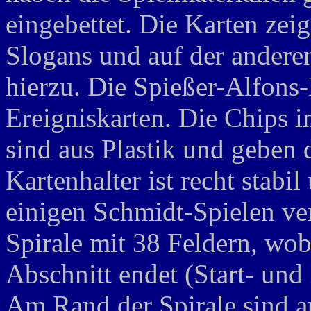
eingebettet. Die Karten zeig
Slogans und auf der andere
hierzu. Die Spießer-Alfons-
Ereigniskarten. Die Chips i
sind aus Plastik und geben 
Kartenhalter ist recht stabi
einigen Schmidt-Spielen ver
Spirale mit 38 Feldern, wob
Abschnitt endet (Start- und 
Am Rand der Spirale sind au