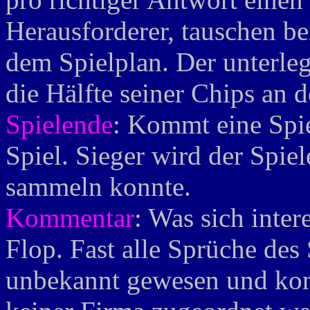
Herausforderer, tauschen be
dem Spielplan. Der unterleg
die Hälfte seiner Chips an d
Spielende
: Kommt eine Spiel
Spiel. Sieger wird der Spie
sammeln konnte.
Kommentar
: Was sich intere
Flop. Fast alle Sprüche des 
unbekannt gewesen und kon