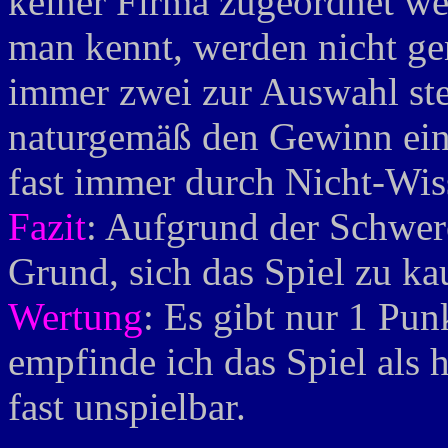
keiner Firma zugeordnet we
man kennt, werden nicht ge
immer zwei zur Auswahl ste
naturgemäß den Gewinn ein
fast immer durch Nicht-Wis
Fazit
: Aufgrund der Schwere
Grund, sich das Spiel zu ka
Wertung
: Es gibt nur 1 Pun
empfinde ich das Spiel als
fast unspielbar.