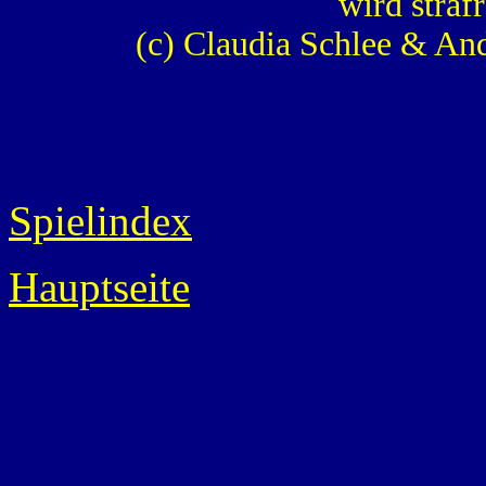
wird strafr
(c) Claudia Schlee & An
Spielindex
Hauptseite