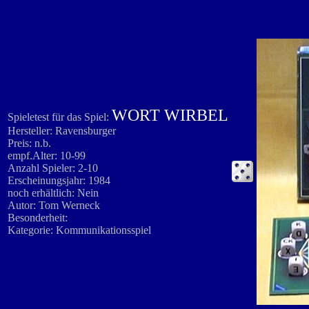
WORT WIRBEL
Spieletest für das Spiel:
Hersteller: Ravensburger
Preis: n.b.
empf.Alter: 10-99
Anzahl Spieler: 2-10
Erscheinungsjahr: 1984
noch erhältlich: Nein
Autor: Tom Werneck
Besonderheit:
Kategorie: Kommunikationsspiel