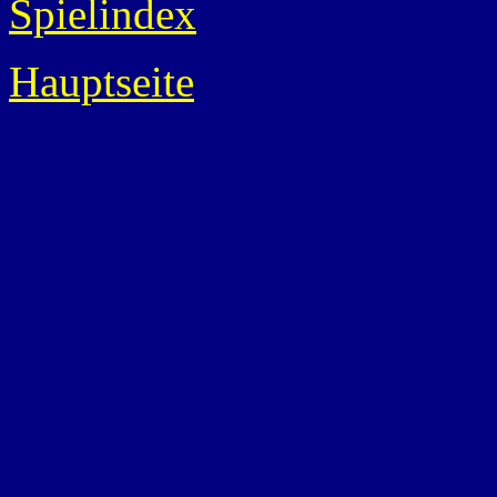
Spielindex
Hauptseite