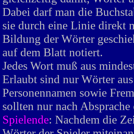
Dabei darf man die Buchst
sie durch eine Linie direkt
Bildung der Wörter geschieh
auf dem Blatt notiert.
Jedes Wort muß aus mindest
Erlaubt sind nur Wörter au
Personennamen sowie Frem
sollten nur nach Absprache 
Spielende
: Nachdem die Zei
Wörter der Spieler miteinan