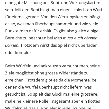
eine gute Mischung aus Boni- und Wertungskarten
sein. Mit den Boni biegt man einen schlechten Wurf
für einmal gerade. Von den Wertungskarten hängt
es ab, was man überhaupt sammelt und wie viele
Punkte man dafür erhält. Es gibt also gleich einige
Bereiche zu beachten bei
Man muss auch gönnen
. Trotzdem wirkt das Spiel nicht überladen
können
oder komplex.
Beim Würfeln und ankreuzen versucht man, seine
Ziele möglichst ohne grosse Widerstände zu
erreichen. Trotzdem gibt es da die Momente, bei
denen die Würfel überhaupt nicht liefern, was
gesucht ist. So spielt das Glück mal eine grössere,
mal eine kleinere Rolle. Insgesamt aber ein flottes
Würfelspiel, das alle Spieler in jeder Runde bei