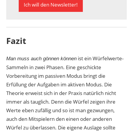
Ich will den Newsletter!
Fazit
ist ein Würfelwerte-
Man muss auch gönnen können
Sammeln in zwei Phasen. Eine geschickte
Vorbereitung im passiven Modus bringt die
Erfüllung der Aufgaben im aktiven Modus. Die
Theorie erweist sich in der Praxis natürlich nicht
immer als tauglich. Denn die Würfel zeigen ihre
Werte eben zufällig und so ist man gezwungen,
auch den Mitspielern den einen oder anderen
Würfel zu überlassen. Die eigene Auslage sollte