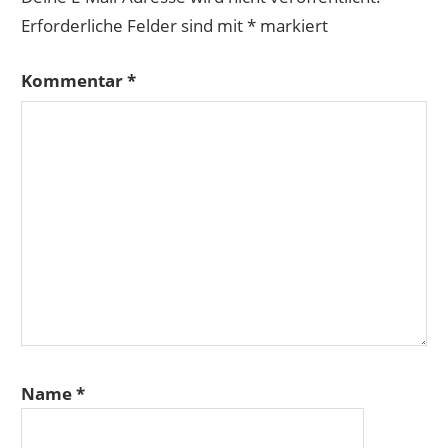
Erforderliche Felder sind mit
*
markiert
Kommentar
*
Name
*