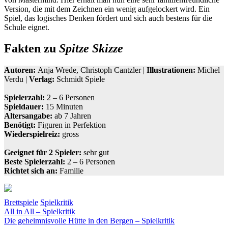
Version, die mit dem Zeichnen ein wenig aufgelockert wird. Ein
Spiel, das logisches Denken fördert und sich auch bestens für die
Schule eignet.
Fakten zu
Spitze Skizze
Autoren:
Anja Wrede, Christoph Cantzler |
Illustrationen:
Michel
Verdu |
Verlag:
Schmidt Spiele
Spielerzahl:
2 – 6 Personen
Spieldauer:
15 Minuten
Altersangabe:
ab 7 Jahren
Benötigt:
Figuren in Perfektion
Wiederspielreiz:
gross
Geeignet für 2 Spieler:
sehr gut
Beste Spielerzahl:
2 – 6 Personen
Richtet sich an:
Familie
Brettspiele
Spielkritik
Beitragsnavigation
Vorheriger
cantzler
All in All – Spielkritik
Mastermind
raten
Rätselspiel
Schmidt
Beitrag:
Nächster
Spiele
Die geheimnisvolle Hütte in den Bergen – Spielkritik
Wrede
zeichnen