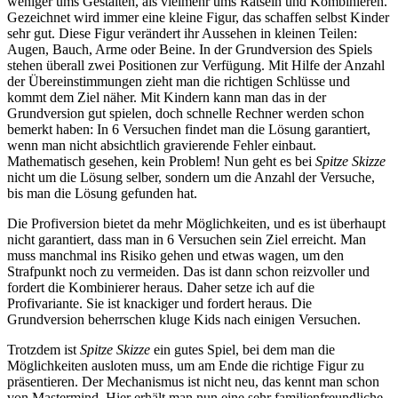
weniger ums Gestalten, als vielmehr ums Rätseln und Kombinieren.
Gezeichnet wird immer eine kleine Figur, das schaffen selbst Kinder
sehr gut. Diese Figur verändert ihr Aussehen in kleinen Teilen:
Augen, Bauch, Arme oder Beine. In der Grundversion des Spiels
stehen überall zwei Positionen zur Verfügung. Mit Hilfe der Anzahl
der Übereinstimmungen zieht man die richtigen Schlüsse und
kommt dem Ziel näher. Mit Kindern kann man das in der
Grundversion gut spielen, doch schnelle Rechner werden schon
bemerkt haben: In 6 Versuchen findet man die Lösung garantiert,
wenn man nicht absichtlich gravierende Fehler einbaut.
Mathematisch gesehen, kein Problem! Nun geht es bei
Spitze Skizze
nicht um die Lösung selber, sondern um die Anzahl der Versuche,
bis man die Lösung gefunden hat.
Die Profiversion bietet da mehr Möglichkeiten, und es ist überhaupt
nicht garantiert, dass man in 6 Versuchen sein Ziel erreicht. Man
muss manchmal ins Risiko gehen und etwas wagen, um den
Strafpunkt noch zu vermeiden. Das ist dann schon reizvoller und
fordert die Kombinierer heraus. Daher setze ich auf die
Profivariante. Sie ist knackiger und fordert heraus. Die
Grundversion beherrschen kluge Kids nach einigen Versuchen.
Trotzdem ist
Spitze Skizze
ein gutes Spiel, bei dem man die
Möglichkeiten ausloten muss, um am Ende die richtige Figur zu
präsentieren. Der Mechanismus ist nicht neu, das kennt man schon
von Mastermind. Hier erhält man nun eine sehr familienfreundliche