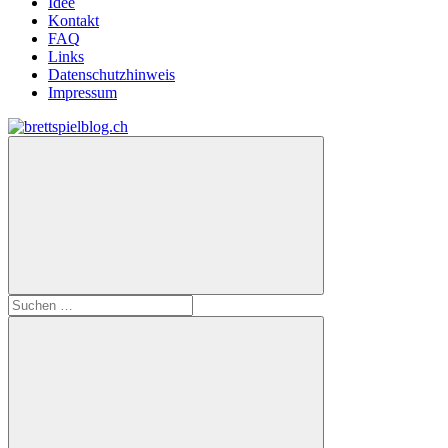
Idee
Kontakt
FAQ
Links
Datenschutzhinweis
Impressum
Zum
Inhalt
brettspielblog.ch
Hier
springen
erfährst
du
spielend
mehr!
Suchen
nach: