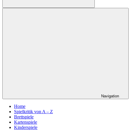
Suchen
Navigation
Home
Spielkritik von A – Z
Brettspiele
Kartenspiele
Kinderspiele