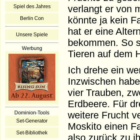
verlangt er von 
Spiel des Jahres
könnte ja kein F
Berlin Con
hat er eine Alter
Unsere Spiele
bekommen. So st
Werbung
Tieren auf dem H
Ich drehe ein we
Inzwischen habe 
vier Trauben, zw
Erdbeere. Für dr
weitere Frucht ve
Dominion-Tools
Set-Generator
Moskito einen Fa
Set-Bibliothek
also zurück zu 