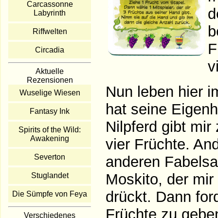
Carcassonne
d
Labyrinth
b
Riffwelten
F
Circadia
v
Aktuelle
Rezensionen
Nun leben hier im
Wuselige Wiesen
hat seine Eigenh
Fantasy Ink
Nilpferd gibt mi
Spirits of the Wild:
Awakening
vier Früchte. An
Severton
anderen Fabelsa
Moskito, der mir
Stuglandet
drückt. Dann ford
Die Sümpfe von Feya
Früchte zu geben
Verschiedenes