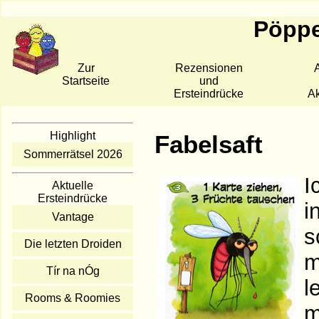
Pöppe
Zur
Rezensionen
A
Startseite
und
Ersteindrücke
Ak
Highlight
Fabelsaft
Sommerrätsel 2026
I
Aktuelle
Ersteindrücke
i
Vantage
s
Die letzten Droiden
m
Tír na nÓg
l
Rooms & Roomies
m