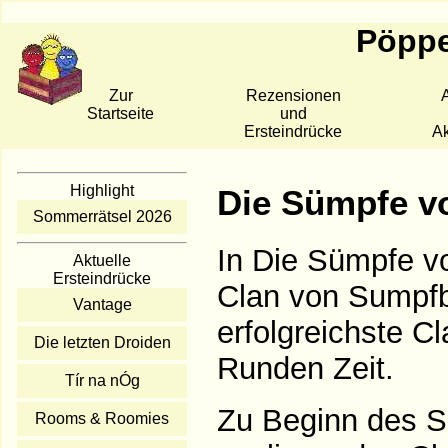
Pöppe
Zur
Rezensionen
A
Startseite
und
Ersteindrücke
Ak
Highlight
Die Sümpfe v
Sommerrätsel 2026
In Die Sümpfe vo
Aktuelle
Ersteindrücke
Clan von Sumpfb
Vantage
erfolgreichste C
Die letzten Droiden
Runden Zeit.
Tír na nÓg
Zu Beginn des Sp
Rooms & Roomies