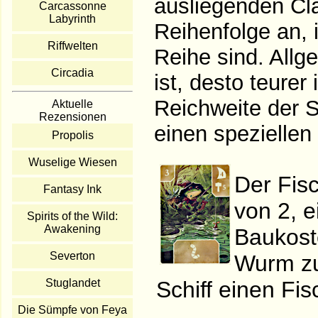
ausliegenden Cla
Carcassonne
Labyrinth
Reihenfolge an, 
Riffwelten
Reihe sind. Allg
Circadia
ist, desto teurer
Reichweite der S
Aktuelle
Rezensionen
einen speziellen 
Propolis
Wuselige Wiesen
Der Fisc
Fantasy Ink
von 2, 
Spirits of the Wild:
Awakening
Baukoste
Severton
Wurm zu
Schiff einen Fi
Stuglandet
Die Sümpfe von Feya