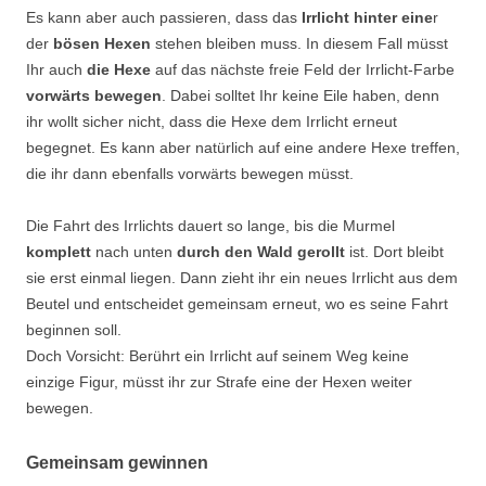
Es kann aber auch passieren, dass das
Irrlicht hinter eine
r
der
bösen Hexen
stehen bleiben muss. In diesem Fall müsst
Ihr auch
die Hexe
auf das nächste freie Feld der Irrlicht-Farbe
vorwärts bewegen
. Dabei solltet Ihr keine Eile haben, denn
ihr wollt sicher nicht, dass die Hexe dem Irrlicht erneut
begegnet. Es kann aber natürlich auf eine andere Hexe treffen,
die ihr dann ebenfalls vorwärts bewegen müsst.
Die Fahrt des Irrlichts dauert so lange, bis die Murmel
komplett
nach unten
durch den Wald gerollt
ist. Dort bleibt
sie erst einmal liegen. Dann zieht ihr ein neues Irrlicht aus dem
Beutel und entscheidet gemeinsam erneut, wo es seine Fahrt
beginnen soll.
Doch Vorsicht: Berührt ein Irrlicht auf seinem Weg keine
einzige Figur, müsst ihr zur Strafe eine der Hexen weiter
bewegen.
Gemeinsam gewinnen