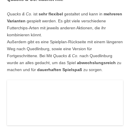
Quacks & Co.
ist
sehr flexibel
gestaltet und kann in
mehreren
Varianten
gespielt werden. Es gibt viele verschiedene
Futterchips-Arten mit jeweils anderen Aktionen, die ihr
kombinieren könnt.
Außerdem gibt es eine Spielplan-Rückseite mit einem längeren
Weg nach Quedlinburg, sowie eine Version für
Fortgeschrittene. Bei Mit
Quacks & Co
. nach Quedlinburg
wurde an alles gedacht, um das Spiel
abwechslungsreich
zu
machen und für
dauerhaften Spielspaß
zu sorgen.