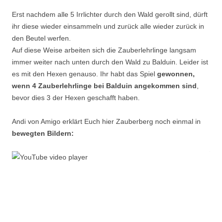
Erst nachdem alle 5 Irrlichter durch den Wald gerollt sind, dürft
ihr diese wieder einsammeln und zurück alle wieder zurück in
den Beutel werfen.
Auf diese Weise arbeiten sich die Zauberlehrlinge langsam
immer weiter nach unten durch den Wald zu Balduin. Leider ist
es mit den Hexen genauso. Ihr habt das Spiel
gewonnen,
wenn 4 Zauberlehrlinge bei Balduin angekommen sind
,
bevor dies 3 der Hexen geschafft haben.
Andi von Amigo erklärt Euch hier Zauberberg noch einmal in
bewegten Bildern: