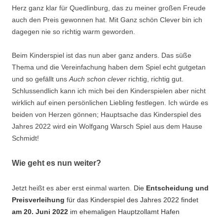
Herz ganz klar für Quedlinburg, das zu meiner großen Freude
auch den Preis gewonnen hat. Mit Ganz schön Clever bin ich
dagegen nie so richtig warm geworden.
Beim Kinderspiel ist das nun aber ganz anders. Das süße
Thema und die Vereinfachung haben dem Spiel echt gutgetan
und so gefällt uns
Auch schon clever
richtig, richtig gut.
Schlussendlich kann ich mich bei den Kinderspielen aber nicht
wirklich auf einen persönlichen Liebling festlegen. Ich würde es
beiden von Herzen gönnen; Hauptsache das Kinderspiel des
Jahres 2022 wird ein Wolfgang Warsch Spiel aus dem Hause
Schmidt!
Wie geht es nun weiter?
Jetzt heißt es aber erst einmal warten.
Die
Entscheidung und
Preisverleihung
für das Kinderspiel des Jahres 2022 findet
am 20. Juni 2022
im ehemaligen Hauptzollamt Hafen