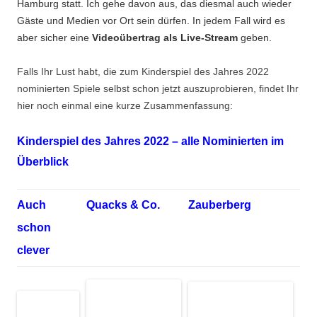
Hamburg statt. Ich gehe davon aus, das diesmal auch wieder
Gäste und Medien vor Ort sein dürfen. In jedem Fall wird es
aber sicher eine
Videoübertrag als Live-Stream
geben.
Falls Ihr Lust habt, die zum Kinderspiel des Jahres 2022
nominierten Spiele selbst schon jetzt auszuprobieren, findet Ihr
hier noch einmal eine kurze Zusammenfassung:
Kinderspiel des Jahres 2022 – alle Nominierten im
Überblick
Auch
Quacks & Co.
Zauberberg
schon
clever