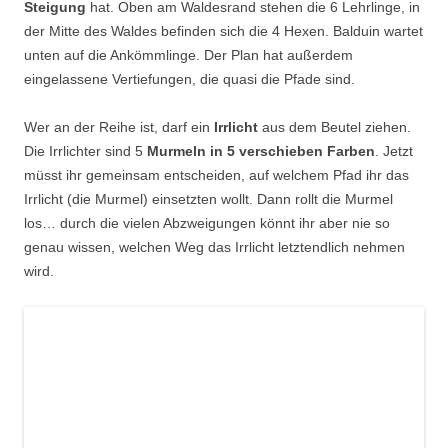
Steigung
hat. Oben am Waldesrand stehen die 6 Lehrlinge, in
der Mitte des Waldes befinden sich die 4 Hexen. Balduin wartet
unten auf die Ankömmlinge. Der Plan hat außerdem
eingelassene Vertiefungen, die quasi die Pfade sind.
Wer an der Reihe ist, darf ein
Irrlicht
aus dem Beutel ziehen.
Die Irrlichter sind 5
Murmeln in 5 verschieben Farben
. Jetzt
müsst ihr gemeinsam entscheiden, auf welchem Pfad ihr das
Irrlicht (die Murmel) einsetzten wollt. Dann rollt die Murmel
los… durch die vielen Abzweigungen könnt ihr aber nie so
genau wissen, welchen Weg das Irrlicht letztendlich nehmen
wird.