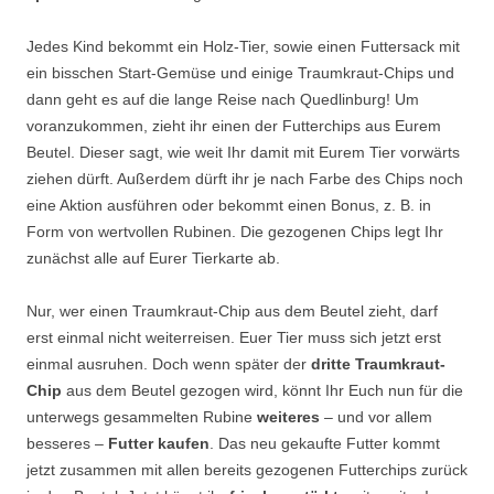
Jedes Kind bekommt ein Holz-Tier, sowie einen Futtersack mit
ein bisschen Start-Gemüse und einige Traumkraut-Chips und
dann geht es auf die lange Reise nach Quedlinburg! Um
voranzukommen, zieht ihr einen der Futterchips aus Eurem
Beutel. Dieser sagt, wie weit Ihr damit mit Eurem Tier vorwärts
ziehen dürft. Außerdem dürft ihr je nach Farbe des Chips noch
eine Aktion ausführen oder bekommt einen Bonus, z. B. in
Form von wertvollen Rubinen. Die gezogenen Chips legt Ihr
zunächst alle auf Eurer Tierkarte ab.
Nur, wer einen Traumkraut-Chip aus dem Beutel zieht, darf
erst einmal nicht weiterreisen. Euer Tier muss sich jetzt erst
einmal ausruhen. Doch wenn später der
dritte Traumkraut-
Chip
aus dem Beutel gezogen wird, könnt Ihr Euch nun für die
unterwegs gesammelten Rubine
weiteres
– und vor allem
besseres –
Futter kaufen
. Das neu gekaufte Futter kommt
jetzt zusammen mit allen bereits gezogenen Futterchips zurück