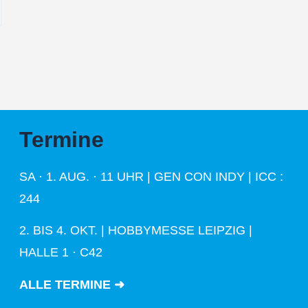
Termine
SA · 1. AUG. · 11 UHR | GEN CON INDY | ICC :
244
2. BIS 4. OKT. | HOBBYMESSE LEIPZIG |
HALLE 1 · C42
ALLE TERMINE ➜