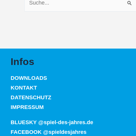
nach:
Infos
DOWNLOADS
KONTAKT
DATENSCHUTZ
IMPRESSUM
BLUESKY @spiel-des-jahres.de
FACEBOOK @spieldesjahres