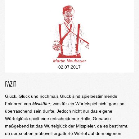
Martin Neubauer
02.07.2017
FAZIT
Glück, Glück und nochmals Glück sind spielbestimmende
Faktoren von
Mistkäfer
, was für ein Würfelspiel nicht ganz so
überraschend sein dürfte. Jedoch nicht nur das eigene
Würfelglück spielt eine entscheidende Rolle. Genauso
maßgebend ist das Würfelglück der Mitspieler, da es bestimmt,
ob der soeben mühevoll ergatterte Würfel auf dem eigenen