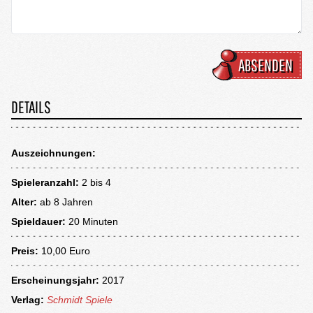
ABSENDEN
DETAILS
Auszeichnungen:
Spieleranzahl:
2 bis 4
Alter:
ab
8 Jahren
Spieldauer:
20 Minuten
Preis:
10,00 Euro
Erscheinungsjahr:
2017
Verlag:
Schmidt Spiele