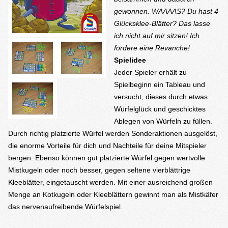
gewonnen. WAAAAS? Du hast 4
Glücksklee-Blätter? Das lasse
ich nicht auf mir sitzen! Ich
fordere eine Revanche!
Spielidee
Jeder Spieler erhält zu
Spielbeginn ein Tableau und
versucht, dieses durch etwas
Würfelglück und geschicktes
Ablegen von Würfeln zu füllen.
Durch richtig platzierte Würfel werden Sonderaktionen ausgelöst,
die enorme Vorteile für dich und Nachteile für deine Mitspieler
bergen. Ebenso können gut platzierte Würfel gegen wertvolle
Mistkugeln oder noch besser, gegen seltene vierblättrige
Kleeblätter, eingetauscht werden. Mit einer ausreichend großen
Menge an Kotkugeln oder Kleeblättern gewinnt man als Mistkäfer
das nervenaufreibende Würfelspiel.