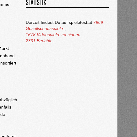
STATISTIK
 immer
Derzeit findest Du auf spieletest.at
7969
Gesellschaftsspiele-
,
1678 Videospielrezensionen
2331 Berichte
.
Markt
rtenhand
nsortiert
abzüglich
nfalls
ede
entfernt.