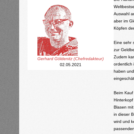
Weltbestse
Auswahl an
aber im Gl
Köpfen der
Eine sehr 
zur Geldbe
Zudem kan
Gerhard Göldenitz (Chefredakteur)
ordentlich
02.05.2021
haben und 
eingeschät
Beim Kauf 
Hinterkopf
Blasen mit
in dieser 
wird und k
passenden