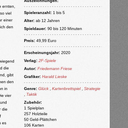
Auszeichnungen:
e ernten,
Spieleranzahl:
1 bis 5
o viel
r einer
Alter:
ab
12 Jahren
sich den
Spieldauer:
90 bis 120 Minuten
Preis:
49,99 Euro
Erscheinungsjahr:
2020
Verlag:
2F-Spiele
rwiegend
d die
Autor:
Friedemann Friese
nd, gibt
Grafiker:
Harald Lieske
chen den
on in
Genre:
Glück
,
Kartenbrettspiel
,
Strategie
,
Taktik
ie vier
 und
Zubehör:
1 Spielplan
r die
257 Holzteile
f
50 Geld-Plättchen
n es
106 Karten