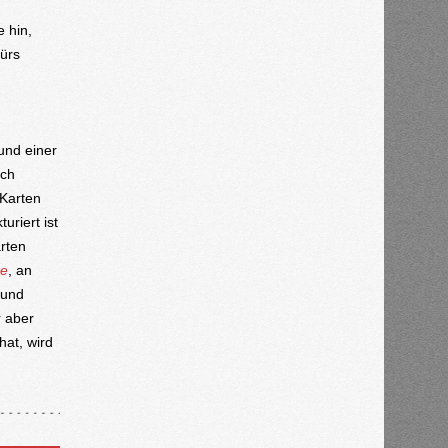
 hin,
fürs
und einer
ich
 Karten
uriert ist
rten
se
, an
 und
r aber
hat, wird