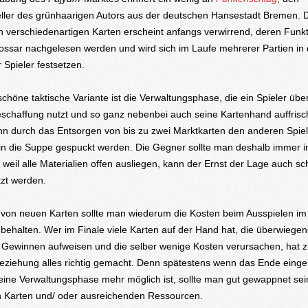
ller des grünhaarigen Autors aus der deutschen Hansestadt Bremen. 
 verschiedenartigen Karten erscheint anfangs verwirrend, deren Funk
ossar nachgelesen werden und wird sich im Laufe mehrerer Partien in
 Spieler festsetzen.
schöne taktische Variante ist die Verwaltungsphase, die ein Spieler üb
schaffung nutzt und so ganz nebenbei auch seine Kartenhand auffrisch
n durch das Entsorgen von bis zu zwei Marktkarten den anderen Spie
 in die Suppe gespuckt werden. Die Gegner sollte man deshalb immer i
weil alle Materialien offen ausliegen, kann der Ernst der Lage auch sc
zt werden.
von neuen Karten sollte man wiederum die Kosten beim Ausspielen im
 behalten. Wer im Finale viele Karten auf der Hand hat, die überwiege
 Gewinnen aufweisen und die selber wenige Kosten verursachen, hat 
Beziehung alles richtig gemacht. Denn spätestens wenn das Ende einge
eine Verwaltungsphase mehr möglich ist, sollte man gut gewappnet sei
 Karten und/ oder ausreichenden Ressourcen.