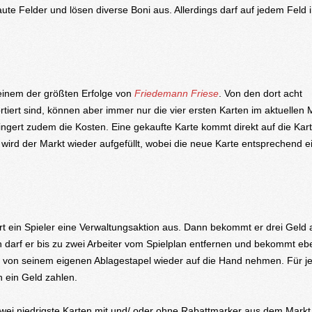
ute Felder und lösen diverse Boni aus. Allerdings darf auf jedem Feld
 einem der größten Erfolge von
Friedemann Friese
. Von den dort acht
iert sind, können aber immer nur die vier ersten Karten im aktuellen 
ingert zudem die Kosten. Eine gekaufte Karte kommt direkt auf die Ka
ird der Markt wieder aufgefüllt, wobei die neue Karte entsprechend ei
t ein Spieler eine Verwaltungsaktion aus. Dann bekommt er drei Geld 
h darf er bis zu zwei Arbeiter vom Spielplan entfernen und bekommt ebe
ten von seinem eigenen Ablagestapel wieder auf die Hand nehmen. Für j
 ein Geld zahlen.
zwei niedrigste Karten mit und/ oder ohne Rabattmarker aus dem Markt 