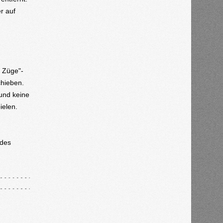
r auf
e Züge"-
chieben.
 und keine
ielen.
 des