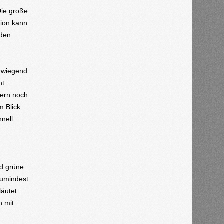
Die große
tion kann
 den
erwiegend
t.
lern noch
m Blick
hnell
nd grüne
zumindest
läutet
n mit