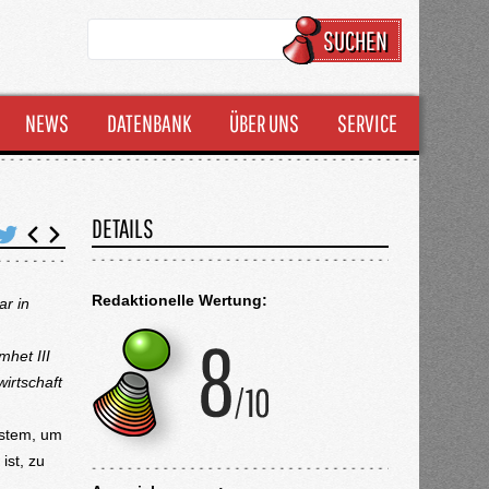
SUCHEN
NEWS
DATENBANK
ÜBER UNS
SERVICE
DETAILS
Redaktionelle Wertung:
r in
het III
wirtschaft
ystem, um
ist, zu