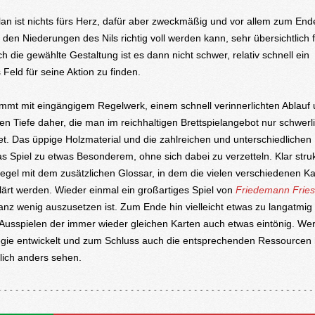
lan ist nichts fürs Herz, dafür aber zweckmäßig und vor allem zum Ende
 den Niederungen des Nils richtig voll werden kann, sehr übersichtlich 
h die gewählte Gestaltung ist es dann nicht schwer, relativ schnell ein
Feld für seine Aktion zu finden.
mmt mit eingängigem Regelwerk, einem schnell verinnerlichten Ablauf 
hen Tiefe daher, die man im reichhaltigen Brettspielangebot nur schwerl
et. Das üppige Holzmaterial und die zahlreichen und unterschiedlichen
 Spiel zu etwas Besonderem, ohne sich dabei zu verzetteln. Klar strukt
egel mit dem zusätzlichen Glossar, in dem die vielen verschiedenen Ka
rklärt werden. Wieder einmal ein großartiges Spiel von
Friedemann Frie
nz wenig auszusetzen ist. Zum Ende hin vielleicht etwas zu langatmig
Ausspielen der immer wieder gleichen Karten auch etwas eintönig. We
egie entwickelt und zum Schluss auch die entsprechenden Ressourcen 
rlich anders sehen.