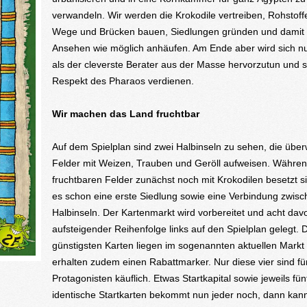
verwandeln. Wir werden die Krokodile vertreiben, Rohstoff
Wege und Brücken bauen, Siedlungen gründen und damit s
Ansehen wie möglich anhäufen. Am Ende aber wird sich nu
als der cleverste Berater aus der Masse hervorzutun und 
Respekt des Pharaos verdienen.
Wir machen das Land fruchtbar
Auf dem Spielplan sind zwei Halbinseln zu sehen, die übe
Felder mit Weizen, Trauben und Geröll aufweisen. Währen
fruchtbaren Felder zunächst noch mit Krokodilen besetzt si
es schon eine erste Siedlung sowie eine Verbindung zwis
Halbinseln. Der Kartenmarkt wird vorbereitet und acht dav
aufsteigender Reihenfolge links auf den Spielplan gelegt. D
günstigsten Karten liegen im sogenannten aktuellen Markt
erhalten zudem einen Rabattmarker. Nur diese vier sind fü
Protagonisten käuflich. Etwas Startkapital sowie jeweils fün
identische Startkarten bekommt nun jeder noch, dann kan