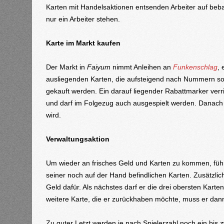
Karten mit Handelsaktionen entsenden Arbeiter auf beba
nur ein Arbeiter stehen.
Karte im Markt kaufen
Der Markt in
Faiyum
nimmt Anleihen an
Funkenschlag
,
ausliegenden Karten, die aufsteigend nach Nummern sort
gekauft werden. Ein darauf liegender Rabattmarker verr
und darf im Folgezug auch ausgespielt werden. Danach w
wird.
Verwaltungsaktion
Um wieder an frisches Geld und Karten zu kommen, führ
seiner noch auf der Hand befindlichen Karten. Zusätzlic
Geld dafür. Als nächstes darf er die drei obersten Kar
weitere Karte, die er zurückhaben möchte, muss er dann
Zu guter Letzt werden je nach Spielerzahl noch ein bis 