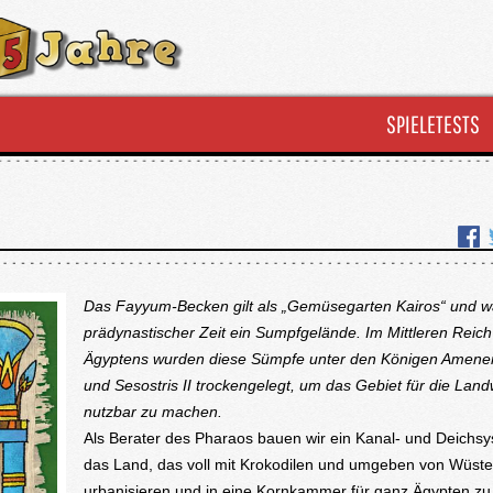
SPIELETESTS
Das Fayyum-Becken gilt als „Gemüsegarten Kairos“ und wa
prädynastischer Zeit ein Sumpfgelände. Im Mittleren Reich
Ägyptens wurden diese Sümpfe unter den Königen Amenem
und Sesostris II trockengelegt, um das Gebiet für die Land
nutzbar zu machen.
Als Berater des Pharaos bauen wir ein Kanal- und Deichs
das Land, das voll mit Krokodilen und umgeben von Wüste 
urbanisieren und in eine Kornkammer für ganz Ägypten zu