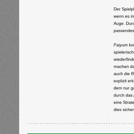
Der Spielp
wenn es in
Auge. Durc
passendes 
Faiyum
ko
spielerisc
wiederfind
machen das
auch die R
explizit e
dem nur ga
durch das 
eine Strat
dies siche