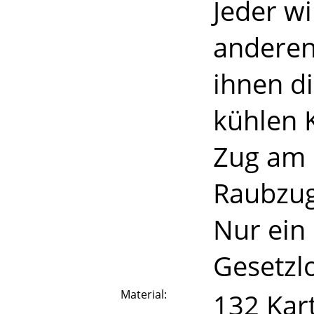
Jeder wi
anderen
ihnen d
kühlen 
Zug am 
Raubzug
Nur ein 
Gesetzl
Material:
132 Kar