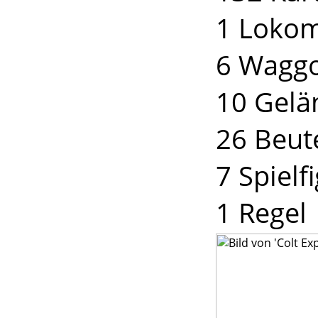
1 Loko
6 Wagg
10 Gelä
26 Beut
7 Spielf
1 Regel