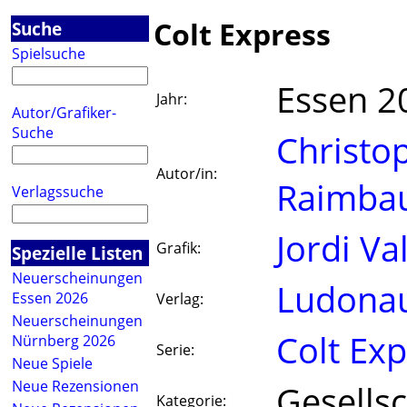
Colt Express
Suche
Spielsuche
Essen 2
Jahr:
Autor/Grafiker-
Suche
Christo
Autor/in:
Raimbau
Verlagssuche
Jordi V
Grafik:
Spezielle Listen
Neuerscheinungen
Ludona
Essen 2026
Verlag:
Neuerscheinungen
Colt Ex
Nürnberg 2026
Serie:
Neue Spiele
Neue Rezensionen
Gesellsc
Kategorie: