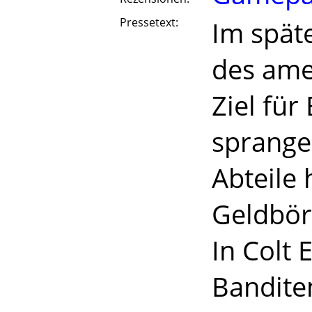
Pressetext:
Im spät
des ame
Ziel fü
sprange
Abteile
Geldbör
In Colt 
Banditen