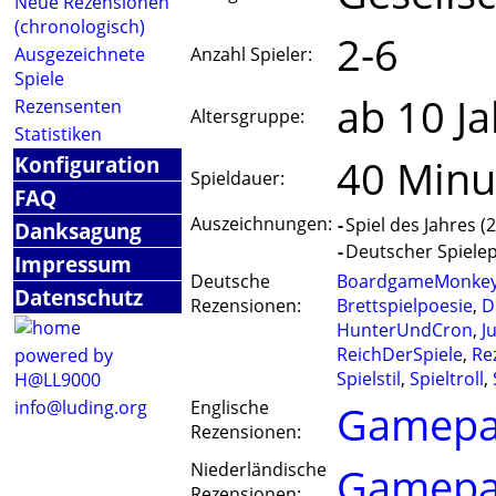
Neue Rezensionen
(chronologisch)
2-6
Ausgezeichnete
Anzahl Spieler:
Spiele
ab 10 J
Rezensenten
Altersgruppe:
Statistiken
Konfiguration
40 Minu
Spieldauer:
FAQ
Auszeichnungen:
-
Spiel des Jahres (
Danksagung
-
Deutscher Spielepr
Impressum
Deutsche
BoardgameMonke
Datenschutz
Rezensionen:
Brettspielpoesie
,
D
HunterUndCron
,
J
ReichDerSpiele
,
Re
powered by
Spielstil
,
Spieltroll
,
H@LL9000
info@luding.org
Englische
Gamepa
Rezensionen:
Niederländische
Gamepa
Rezensionen: