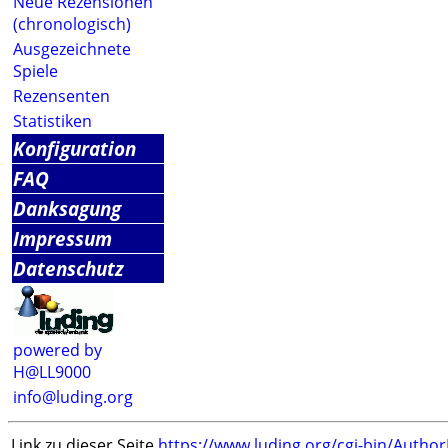
Neue Rezensionen
(chronologisch)
Ausgezeichnete
Spiele
Rezensenten
Statistiken
Konfiguration
FAQ
Danksagung
Impressum
Datenschutz
powered by
H@LL9000
info@luding.org
Link zu dieser Seite
https://www.luding.org/cgi-bin/Autho