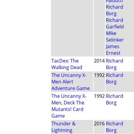
Faidutti
Richard
Borg
Richard
Garfield
Mike
Selinker
James
Ernest
TacDex: The
2014
Richard
Walking Dead
Borg
The Uncanny X-
1992
Richard
Men Alert
Borg
Adventure Game
The Uncanny X-
1992
Richard
Men, Deck The
Borg
Mutants! Card
Game
Thunder &
2016
Richard
Lightning
Borg