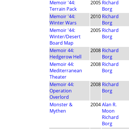
Memoir '44:
2005
Richard
Terrain Pack
Borg
Memoir '44:
2010
Richard
Winter Wars
Borg
Memoir '44:
2005
Richard
Winter/Desert
Borg
Board Map
Memoir 44:
2008
Richard
Hedgerow Hell
Borg
Memoir 44:
2008
Richard
Mediterranean
Borg
Theater
Memoir 44:
2008
Richard
Operation
Borg
Overlord
Monster &
2004
Alan R.
Mythen
Moon
Richard
Borg