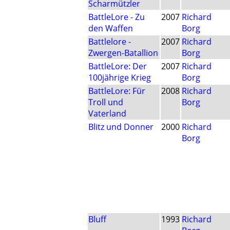
Scharmützler
BattleLore - Zu
2007
Richard
den Waffen
Borg
Battlelore -
2007
Richard
Zwergen-Batallion
Borg
BattleLore: Der
2007
Richard
100jährige Krieg
Borg
BattleLore: Für
2008
Richard
Troll und
Borg
Vaterland
Blitz und Donner
2000
Richard
Borg
Bluff
1993
Richard