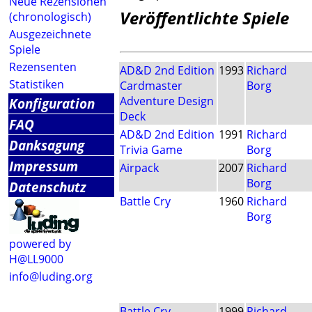
Neue Rezensionen
Veröffentlichte Spiele
(chronologisch)
Ausgezeichnete
Spiele
Rezensenten
AD&D 2nd Edition
1993
Richard
Statistiken
Cardmaster
Borg
Adventure Design
Konfiguration
Deck
FAQ
AD&D 2nd Edition
1991
Richard
Danksagung
Trivia Game
Borg
Impressum
Airpack
2007
Richard
Borg
Datenschutz
Battle Cry
1960
Richard
Borg
powered by
H@LL9000
info@luding.org
Battle Cry
1999
Richard