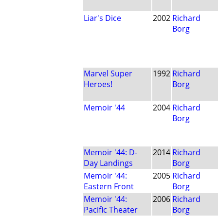
Liar's Dice
2002
Richard
Borg
Marvel Super
1992
Richard
Heroes!
Borg
Memoir '44
2004
Richard
Borg
Memoir '44: D-
2014
Richard
Day Landings
Borg
Memoir '44:
2005
Richard
Eastern Front
Borg
Memoir '44:
2006
Richard
Pacific Theater
Borg