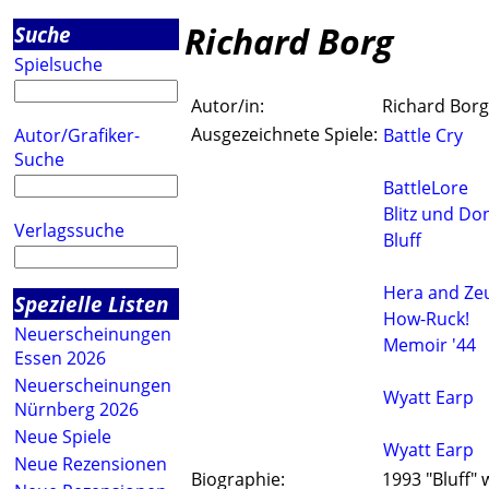
Richard Borg
Suche
Spielsuche
Autor/in:
Richard Borg
Ausgezeichnete Spiele:
Autor/Grafiker-
Battle Cry
Suche
BattleLore
Blitz und Do
Verlagssuche
Bluff
Hera and Ze
Spezielle Listen
How-Ruck!
Neuerscheinungen
Memoir '44
Essen 2026
Neuerscheinungen
Wyatt Earp
Nürnberg 2026
Neue Spiele
Wyatt Earp
Neue Rezensionen
Biographie:
1993 "Bluff" 